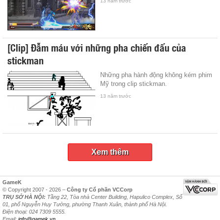
13 năm trước
[Clip] Đẫm máu với những pha chiến đấu của
stickman
Những pha hành động không kém phim
Mỹ trong clip stickman.
13 năm trước
Xem thêm
GameK
© Copyright 2007 - 2026 –
Công ty Cổ phần VCCorp
TRỤ SỞ HÀ NỘI:
Tầng 22, Tòa nhà Center Building, Hapulico Complex, Số
01, phố Nguyễn Huy Tưởng, phường Thanh Xuân, thành phố Hà Nội.
Điện thoại: 024 7309 5555.
Email:
info@gamek.vn