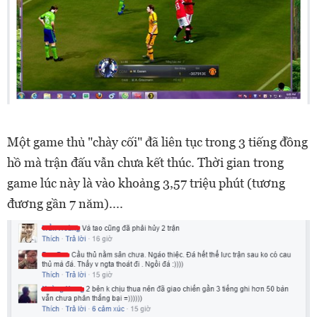
Một game thủ "chày cối" đã liên tục trong 3 tiếng đồng
hồ mà trận đấu vẫn chưa kết thúc. Thời gian trong
game lúc này là vào khoảng 3,57 triệu phút (tương
đương gần 7 năm)....