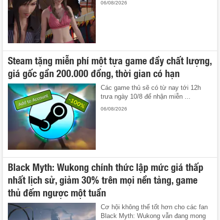
06/08/2026
Steam tặng miễn phí một tựa game đầy chất lượng,
giá gốc gần 200.000 đồng, thời gian có hạn
Các game thủ sẽ có từ nay tới 12h
trưa ngày 10/8 để nhận miễn ...
06/08/2026
Black Myth: Wukong chính thức lập mức giá thấp
nhất lịch sử, giảm 30% trên mọi nền tảng, game
thủ đếm ngược một tuần
Cơ hội không thể tốt hơn cho các fan
Black Myth: Wukong vẫn đang mong