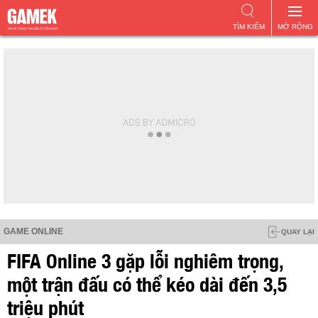
TÌM KIẾM
MỞ RỘNG
GAME ONLINE
QUAY LẠI
FIFA Online 3 gặp lỗi nghiêm trọng,
một trận đấu có thể kéo dài đến 3,5
triệu phút