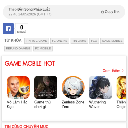
Theo
Đời Sống Pháp Luật
Copy link
22:46 24/05/2026 (GMT +7)
0
CHIA SẺ
TỪ KHÓA
TIN TỨC GAME
FC ONLINE
TIN GAME
FCO
GAME MOBILE
REFUND GAMING
FC MOBILE
GAME MOBILE HOT
Xem thêm
Võ Lâm Hắc
Game thủ
Zenless Zone
Wuthering
Thiên 
Đạo
chơi gì
Zero
Waves
Origin
TIN CÙNG CHUYÊN MỤC