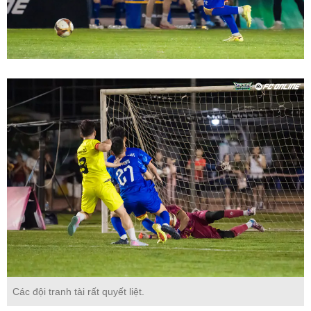
Các đội tranh tài rất quyết liệt.