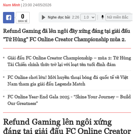
Nam Minh
| 23:00 24/05/2026
0
Nghe đọc bài
2:26
CHIA SẺ
Refund Gaming đã lên ngôi đầy xứng đáng tại giải đấu
"Tứ Hùng" FC Online Creator Championship mùa 2.
Giải đấu FC Online Creator Championship – mùa 2: Tứ Hùng
Tái Chiến chính thức trở lại với loạt tên tuổi đình đám
FC Online chơi lớn! Mời huyền thoại bóng đá quốc tế về Việt
Nam tham gia giải đấu Legends Match
FC Online Year-End Gala 2025 - “Shine Your Journey – Build
Our Greatness”
Refund Gaming lên ngôi xứng
đáng tại giải đấu FC Online Creator