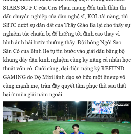
STARS SG F.C của Cris Phan mang đến tinh thần thi
đấu chuyên nghiệp của dàn nghệ sĩ, KOL tài năng, thì
SBTC dưới sự dẫn dắt của Thầy Giáo Ba lại cho thấy sự
nghiêm túc chuẩn bị để hướng tới đỉnh cao thay vì
hình ảnh hài hước thường thấy. Đội bóng Ngôi Sao
Sân Cỏ của Bình Be tự tin bước vào giải đấu bằng bộ
khung dày dặn kinh nghiệm cùng kỹ năng cá nhân học
thuật vốn có. Cuối cùng, đại diện nặng ký REFUND
GAMING do Độ Mixi lãnh đạo sở hữu một lineup vô
cùng mạnh mẽ, tràn đầy quyết tâm phục thù sau thất
bại ở mùa giải năm ngoái.