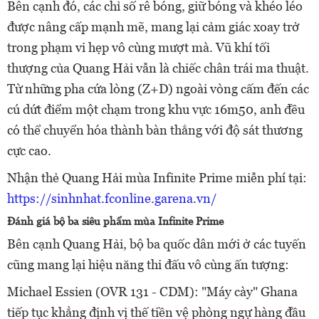
Bên cạnh đó, các chỉ số rê bóng, giữ bóng và khéo léo
được nâng cấp mạnh mẽ, mang lại cảm giác xoay trở
trong phạm vi hẹp vô cùng mượt mà. Vũ khí tối
thượng của Quang Hải vẫn là chiếc chân trái ma thuật.
Từ những pha cứa lòng (Z+D) ngoài vòng cấm đến các
cú dứt điểm một chạm trong khu vực 16m50, anh đều
có thể chuyển hóa thành bàn thắng với độ sát thương
cực cao.
Nhận thẻ Quang Hải mùa Infinite Prime miễn phí tại:
https://sinhnhat.fconline.garena.vn/
Đánh giá bộ ba siêu phẩm mùa Infinite Prime
Bên cạnh Quang Hải, bộ ba quốc dân mới ở các tuyến
cũng mang lại hiệu năng thi đấu vô cùng ấn tượng:
Michael Essien (OVR 131 - CDM): "Máy cày" Ghana
tiếp tục khẳng định vị thế tiền vệ phòng ngự hàng đầu