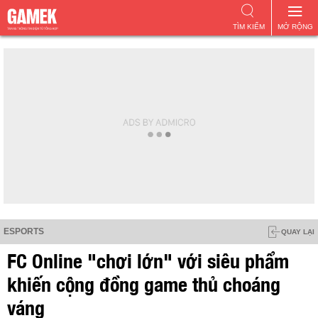
TÌM KIẾM
MỞ RỘNG
ESPORTS
QUAY LẠI
FC Online "chơi lớn" với siêu phẩm
khiến cộng đồng game thủ choáng
váng