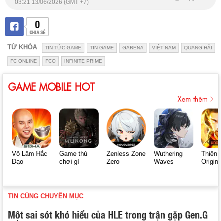
03:21 13/06/2026 (GMT +7)
0
CHIA SẺ
TỪ KHÓA
TIN TỨC GAME
TIN GAME
GARENA
VIỆT NAM
QUANG HẢI
FC ONLINE
FCO
INFINITE PRIME
GAME MOBILE HOT
Xem thêm
Võ Lâm Hắc
Game thủ
Zenless Zone
Wuthering
Thiên 
Đạo
chơi gì
Zero
Waves
Origin
TIN CÙNG CHUYÊN MỤC
Một sai sót khó hiểu của HLE trong trận gặp Gen.G