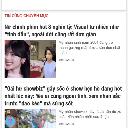
TIN CÙNG CHUYÊN MỤC
Nữ chính phim hot 8 nghìn tỷ: Visual tự nhiên như
"tình đầu", ngoài đời cũng rất đơn giản
Mỹ nhân sinh năm 2004 đang trở
thành gương mặt được săn đón nhất
châu ...
10/08/2026
"Gái hư showbiz" gây sốc ở show hẹn hò đang hot
nhất lúc này: Yêu ai cũng ngoại tình, xem nhan sắc
trước "dao kéo" mà sửng sốt
Mỹ nhân showbiz này là cái tên được
nhắc đến nhiều nhất sau 4 tập ...
10/08/2026