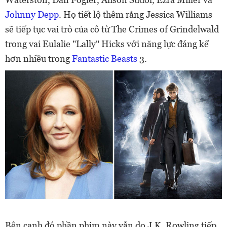
Johnny Depp
. Họ tiết lộ thêm rằng Jessica Williams
sẽ tiếp tục vai trò của cô từ The Crimes of Grindelwald
trong vai Eulalie "Lally" Hicks với năng lực đáng kể
hơn nhiều trong
Fantastic Beasts
3.
Bên cạnh đó phần phim này vẫn do J.K. Rowling tiếp