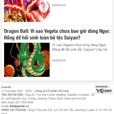
08/08/2026
Dragon Ball: Vì sao Vegeta chưa bao giờ dùng Ngọc
Rồng để hồi sinh toàn bộ tộc Saiyan?
Vì sao Vegeta chưa từng dùng Ngọc
Rồng để hồi sinh tộc Saiyan? Câu trả
...
08/08/2026
GameK
© Copyright 2007 - 2026 –
Công ty Cổ phần VCCorp
TRỤ SỞ HÀ NỘI:
Tầng 22, Tòa nhà Center Building, Hapulico Complex, Số
01, phố Nguyễn Huy Tưởng, phường Thanh Xuân, thành phố Hà Nội.
Điện thoại: 024 7309 5555.
Email:
info@gamek.vn
VPĐD TẠI TP.HCM:
Tầng 4 Tòa nhà 123, 127 Võ Văn Tần, phường 6, quận 3, TP. Hồ Chí
Minh