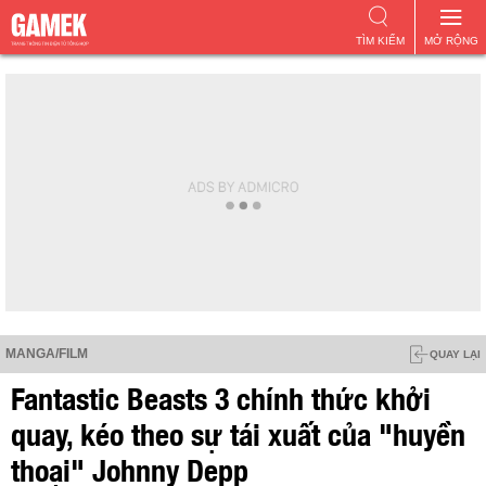
TÌM KIẾM
MỞ RỘNG
MANGA/FILM
QUAY LẠI
Fantastic Beasts 3 chính thức khởi
quay, kéo theo sự tái xuất của "huyền
thoại" Johnny Depp