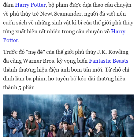
đám
Harry Potter
, bộ phim được dựa theo câu chuyện
về phù thủy trẻ Newt Scamander, người đã viết nên
cuốn sách về những sinh vật kì bí của thế giới phù thủy
từng xuất hiện rất nhiều trong câu chuyện về
Harry
Potter
.
Trước đó "mẹ đẻ" của thế giới phù thủy J.K. Rowling
đã cùng Warner Bros. kỳ vọng biến
Fantastic Beasts
thành thương hiệu điện ảnh bom tấn mới. Từ chỗ chỉ
định làm ba phim, họ tuyên bố kéo dài thương hiệu
thành 5 phần.