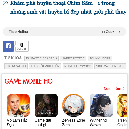
Khám phá huyền thoại Chim Sấm - 1 trong
những sinh vật huyền bí đẹp nhất giới phù thủy
Theo
Helino
Copy link
0
CHIA SẺ
TỪ KHÓA
FANTASTIC BEASTS 3
HARRY POTTER
JOHNNY DEPP
J.K. ROWLING
THẾ GIỚI PHÙ THỦY
PHIM HOLLYWOOD
SINH VẬT HUYỀN BÍ
GAME MOBILE HOT
Xem thêm
Võ Lâm Hắc
Game thủ
Zenless Zone
Wuthering
Thiên 
Đạo
chơi gì
Zero
Waves
Origin