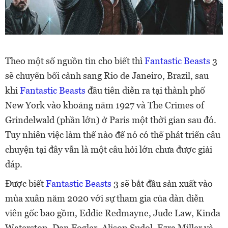
Theo một số nguồn tin cho biết thì
Fantastic Beasts
3
sẽ chuyển bối cảnh sang Rio de Janeiro, Brazil, sau
khi
Fantastic Beasts
đầu tiên diễn ra tại thành phố
New York vào khoảng năm 1927 và The Crimes of
Grindelwald (phần lớn) ở Paris một thời gian sau đó.
Tuy nhiên việc làm thế nào để nó có thể phát triển câu
chuyện tại đây vẫn là một câu hỏi lớn chưa được giải
đáp.
Được biết
Fantastic Beasts
3 sẽ bắt đầu sản xuất vào
mùa xuân năm 2020 với sự tham gia của dàn diễn
viên gốc bao gồm, Eddie Redmayne, Jude Law, Kinda
Waterston, Dan Fogler, Alison Sudol, Ezra Miller và