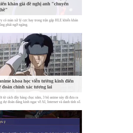
iến khán giả đề nghị anh "chuyển
ghề"
y có màn xử lý cực hay trong trận gặp HLE khiến khán
cũng phải ngỡ ngàng.
anime khoa học viễn tưởng kinh điển
 đoán chính xác tương lai
ời từ cách đây hàng chục năm, 3 bộ anime này đã đưa ra
g dự đoán đáng kinh ngạc về AI, Internet và danh tính số.