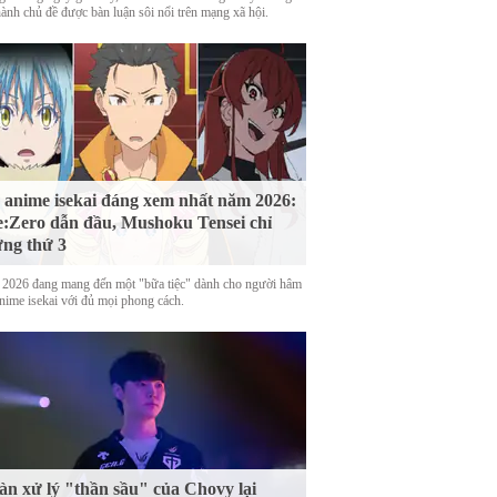
hành chủ đề được bàn luận sôi nổi trên mạng xã hội.
 anime isekai đáng xem nhất năm 2026:
:Zero dẫn đầu, Mushoku Tensei chỉ
ng thứ 3
2026 đang mang đến một "bữa tiệc" dành cho người hâm
nime isekai với đủ mọi phong cách.
n xử lý "thần sầu" của Chovy lại