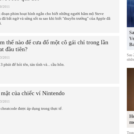
10/2011
 đoạn phim hoạt hình ngắn cho biết những người hâm mộ Steve
s đã bất ngờ và sửng sốt ra sao khi biết "thuyền trưởng" của Apple đã
i.
Sa
Ve
m thế nào để cưa đổ một cô gái chỉ trong lần
Ba
at đầu tiên?
Sau 
03/2011
những
3 phút để hỏi tên, tán tỉnh và... cầu hôn.
 mật của chiếc ví Nintendo
03/2011
 cheatcode được áp dụng trong thực tế.
Ho
m
Tron