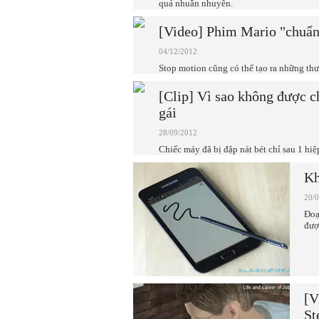
quá nhuần nhuyễn.
[Video] Phim Mario "chuẩn
04/12/2012
Stop motion cũng có thể tạo ra những thư
[Clip] Vì sao không được 
gái
28/09/2012
Chiếc máy đã bị đập nát bét chỉ sau 1 hiệ
Kh
20/
Đoạ
đượ
[V
St