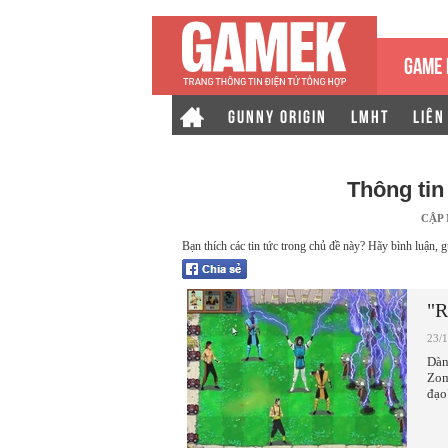
GAME 
GUNNY ORIGIN
LMHT
LIÊN
Thông ti
CẬP
Bạn thích các tin tức trong chủ đề này? Hãy bình luận, g
"R
23/
Dàn
Zom
đạo