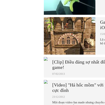
Ga
iO
15/
Lộ 
hệ 
[Clip] Điều đáng sợ nhất đố
game!
07/02/2013
[Video] "Há hốc mồm" vớ
cực đỉnh
23/12/2012
Một đoạn video fan made nhưng chuyển 