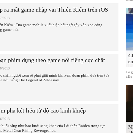
p ra mắt game nhập vai Thiên Kiếm trên iOS
07/2013
ên Kiếm - Tựa game mobile xuất hiện bất ngờ gây xôn xao cộng
g game thủ.
Ch
ạn phim dựng theo game nổi tiếng cực chất
em
06/2013
Cô g
c chắn người xem sẽ phải giật mình khi xem đoạn phim dựa trên tựa
triệu
e nổi tiếng The Legend of Zelda này.
m pha kết liễu từ độ cao kinh khiếp
06/2013
 buổi sáng như bao buổi sáng khác của Lôi thần Raiden trong tựa
Mặ
e Metal Gear Rising Revengeance.
"b