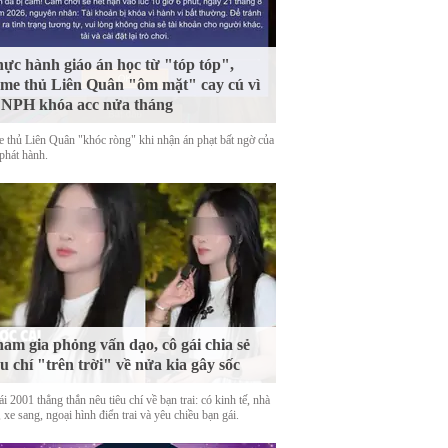
ực hành giáo án học từ "tóp tóp",
me thủ Liên Quân "ôm mặt" cay cú vì
 NPH khóa acc nửa tháng
 thủ Liên Quân "khóc ròng" khi nhận án phạt bất ngờ của
phát hành.
am gia phỏng vấn dạo, cô gái chia sẻ
êu chí "trên trời" về nửa kia gây sốc
i 2001 thẳng thắn nêu tiêu chí về bạn trai: có kinh tế, nhà
 xe sang, ngoại hình điển trai và yêu chiều bạn gái.