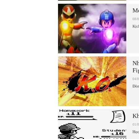
Me
08/
Kịc
Nh
Fi
04/
Đòn
Kh
01/
Học