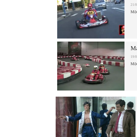
21/
Một
Ma
19/
Một