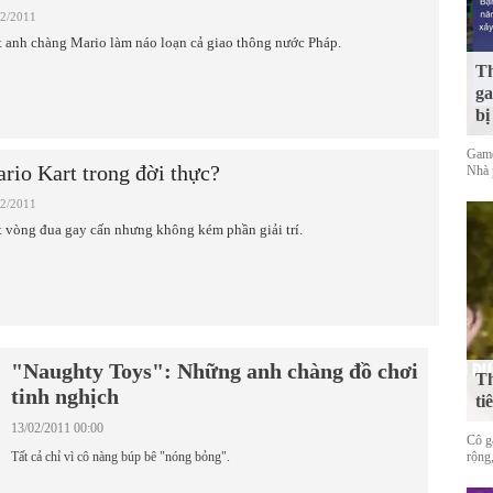
02/2011
 anh chàng Mario làm náo loạn cả giao thông nước Pháp.
Th
ga
bị
Game
rio Kart trong đời thực?
Nhà 
02/2011
 vòng đua gay cấn nhưng không kém phần giải trí.
"Naughty Toys": Những anh chàng đồ chơi
Th
tinh nghịch
ti
13/02/2011 00:00
Cô gá
Tất cả chỉ vì cô nàng búp bê "nóng bỏng".
rộng,