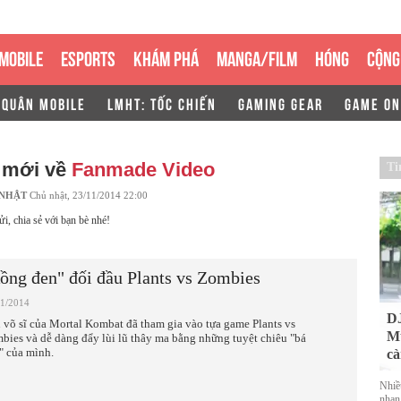
MOBILE
ESPORTS
KHÁM PHÁ
MANGA/FILM
HÓNG
CỘNG
 QUÂN MOBILE
LMHT: TỐC CHIẾN
GAMING GEAR
GAME ON
n mới về
Fanmade Video
Ti
 NHẬT
Chủ nhật, 23/11/2014 22:00
ửi, chia sẻ với bạn bè nhé!
ồng đen" đối đầu Plants vs Zombies
11/2014
DJ
 võ sĩ của Mortal Kombat đã tham gia vào tựa game Plants vs
Mu
bies và dễ dàng đẩy lùi lũ thây ma bằng những tuyệt chiêu "bá
" của mình.
cà
Nhiề
nhan