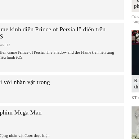
p
Cái 
mạng
me kinh điển Prince of Persia lộ diện trên
S
04/2013
diện Game Prince of Persia: The Shadow and the Flame trên nền tảng
điều hành iOS.
KT
i với nhân vật trong
th
KT k
i phim Mega Man
động nhân vật được thực hiện