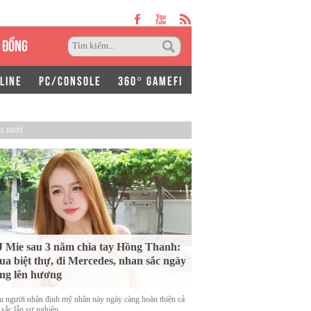
 ĐỒNG
LINE
PC/CONSOLE
360° GAMEFI
n mới
 Mie sau 3 năm chia tay Hồng Thanh:
a biệt thự, đi Mercedes, nhan sắc ngày
ng lên hương
u người nhận định mỹ nhân này ngày càng hoàn thiện cả
 sắc lẫn sự nghiệp.