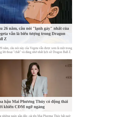
u 26 năm, câu nói "lạnh gáy" nhất của
geta vẫn là biểu tượng trong Dragon
ll Z
26 năm, câu nói này của Vegeta vẫn được xem là một trong
 lời thoại "chất" và đáng nhớ nhất lịch sử Dragon Ball Z.
a hậu Mai Phương Thúy có động thái
ới khiến CĐM ngỡ ngàng
g những ngày gần đây, cái tên Mai Phương Thúy bất ngờ