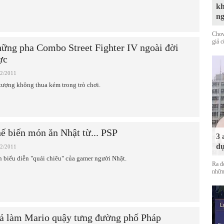
kh
n
Chov
giả 
ững pha Combo Street Fighter IV ngoài đời
ực
02/2011
tượng không thua kém trong trò chơi.
ế biến món ăn Nhật từ... PSP
3 
dự
02/2011
 biểu diễn "quái chiêu" của gamer người Nhật.
Ra đ
nhữn
ả làm Mario quậy tưng đường phố Pháp