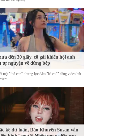
ưa đến 30 giây, cô gái khiến hội anh
 tự nguyện về đứng bếp
ái mặt "thỏ con" nhưng lực đấm "bá chủ" đăng video hút
 view.
c kệ dư luận, Bảo Khuyên Susan vẫn
iến hình" người Nhện ngay giữa rạp