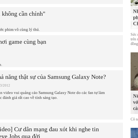
Nh
 không cần chỉnh"
ph
CĐ
ớc phim vô cùng lý thú.
Sức 
trên 
chơi game cùng bạn
đồng
p.
ả năng thật sự của Samsung Galaxy Note?
03/2012
n video vui quảng cáo Samsung Galaxy Note do các fan tự làm
Nữ
c đánh giá rất cao về tính sáng tạo.
vớ
cà
Cô n
ideo] Cư dân mạng đau xót khi nghe tin
eve Jobs qua đời