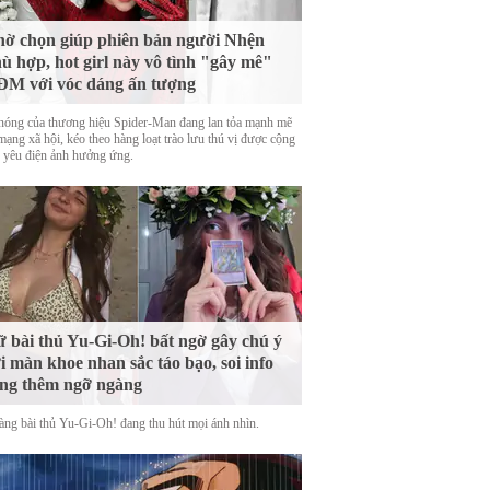
ờ chọn giúp phiên bản người Nhện
ù hợp, hot girl này vô tình "gây mê"
M với vóc dáng ấn tượng
nóng của thương hiệu Spider-Man đang lan tỏa mạnh mẽ
mạng xã hội, kéo theo hàng loạt trào lưu thú vị được cộng
 yêu điện ảnh hưởng ứng.
 bài thủ Yu-Gi-Oh! bất ngờ gây chú ý
i màn khoe nhan sắc táo bạo, soi info
ng thêm ngỡ ngàng
àng bài thủ Yu-Gi-Oh! đang thu hút mọi ánh nhìn.