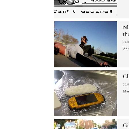
Nh
th
24/
Ấn 
Ch
23/
Màn
Gi