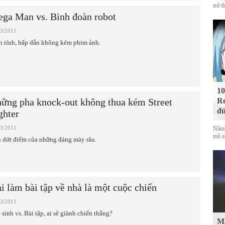
trở t
ga Man vs. Binh đoàn robot
03/2011
h tính, hấp dẫn không kém phim ảnh.
10
ững pha knock-out không thua kém Street
Re
đứ
ghter
03/2011
Năm 
mộ a
 dứt điểm của những đáng mày râu.
i làm bài tập về nhà là một cuộc chiến
03/2011
 sinh vs. Bài tập, ai sẽ giành chiến thắng?
Mà