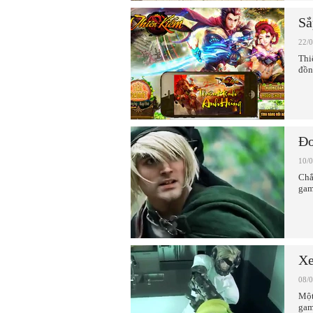
Sắ
22/
Thi
đồn
Đo
10/
Chắ
gam
Xe
08/
Một
gam