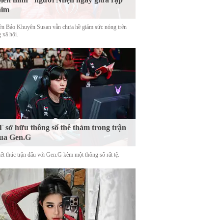
him
tên Bảo Khuyên Susan vẫn chưa hề giảm sức nóng trên
 xã hội.
 sở hữu thông số thê thảm trong trận
ua Gen.G
ết thúc trận đấu với Gen.G kèm một thông số rất tệ.