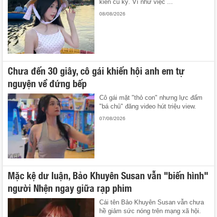
kiến cũ kỹ. Ví như việc ...
08/08/2026
Chưa đến 30 giây, cô gái khiến hội anh em tự
nguyện về đứng bếp
Cô gái mặt "thỏ con" nhưng lực đấm
"bá chủ" đăng video hút triệu view.
07/08/2026
Mặc kệ dư luận, Bảo Khuyên Susan vẫn "biến hình"
người Nhện ngay giữa rạp phim
Cái tên Bảo Khuyên Susan vẫn chưa
hề giảm sức nóng trên mạng xã hội.