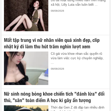
Dù đã hoạt động nhiều năm trên mạng
xã hội, Lilly Luta vẫn luôn biết ...
08/08/2026
Mất tập trung vì nữ nhân viên quá xinh đẹp, clip
nhật ký đi làm thu hút trăm nghìn lượt xem
Cô gái vừa khoe nhan sắc quyến rũ
vừa làm việc cực kỳ chuyên nghiệp,
...
08/08/2026
Nữ sinh nóng bỏng khoe chiến tích "đánh lừa" đối
thủ, "săn" toàn điểm A học kì gây ấn tượng
Thời đại Gen Z đã đập tan nhiều định