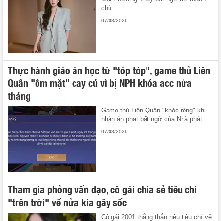
chủ ...
07/08/2026
Thực hành giáo án học từ "tóp tóp", game thủ Liên
Quân "ôm mặt" cay cú vì bị NPH khóa acc nửa
tháng
Game thủ Liên Quân "khóc ròng" khi
nhận án phạt bất ngờ của Nhà phát ...
07/08/2026
Tham gia phỏng vấn dạo, cô gái chia sẻ tiêu chí
"trên trời" về nửa kia gây sốc
Cô gái 2001 thẳng thắn nêu tiêu chí về