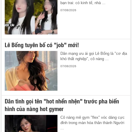
bạn trai: có kinh tế, nhà ...
07/08/2026
Lê Bống tuyên bố có "job" mới!
Dân mạng ưu ái gọi Lê Bống là "cơ địa
khó thất nghiệp", cô nàng ...
07/08/2026
Dân tình gọi tên "hot nhền nhện" trước pha biến
hình của nàng hot gymer
Cô nàng mê gym "flex" vóc dáng cực
đỉnh trong màn hóa thân thành Người
...