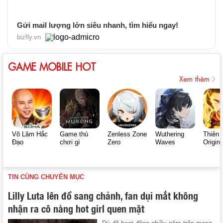
Gửi mail lượng lớn siêu nhanh, tìm hiểu ngay!
bizfly.vn
GAME MOBILE HOT
Xem thêm
Võ Lâm Hắc
Game thủ
Zenless Zone
Wuthering
Thiên 
Đạo
chơi gì
Zero
Waves
Origin
TIN CÙNG CHUYÊN MỤC
Lilly Luta lên đồ sang chảnh, fan dụi mắt không
nhận ra cô nàng hot girl quen mặt