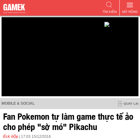
TÌM KIẾM
MỞ RỘNG
MOBILE & SOCIAL
QUAY LẠI
Fan Pokemon tự làm game thực tế ảo
cho phép "sờ mó" Pikachu
Ếck ôỘp
| 17:03 15/12/2016