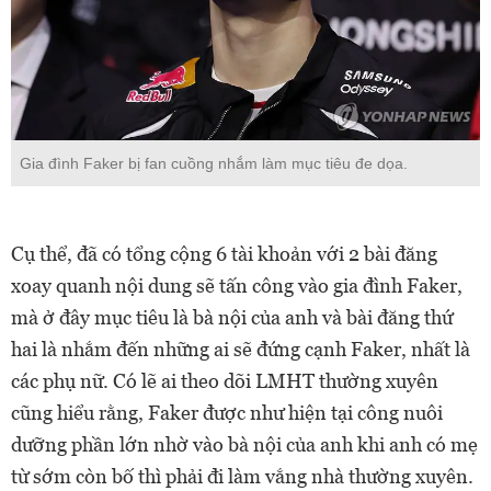
Gia đình Faker bị fan cuồng nhắm làm mục tiêu đe dọa.
Cụ thể, đã có tổng cộng 6 tài khoản với 2 bài đăng
xoay quanh nội dung sẽ tấn công vào gia đình Faker,
mà ở đây mục tiêu là bà nội của anh và bài đăng thứ
hai là nhắm đến những ai sẽ đứng cạnh Faker, nhất là
các phụ nữ. Có lẽ ai theo dõi LMHT thường xuyên
cũng hiểu rằng, Faker được như hiện tại công nuôi
dưỡng phần lớn nhờ vào bà nội của anh khi anh có mẹ
từ sớm còn bố thì phải đi làm vắng nhà thường xuyên.