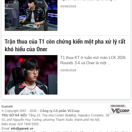
04/08/2026
Trận thua của T1 còn chứng kiến một pha xử lý rất
khó hiểu của Oner
T1 thua KT ở tuần mở màn LCK 2026
Rounds 3-4 và Oner là một ...
03/08/2026
GameK
© Copyright 2007 - 2026 –
Công ty Cổ phần VCCorp
TRỤ SỞ HÀ NỘI:
Tầng 22, Tòa nhà Center Building, Hapulico Complex, Số
01, phố Nguyễn Huy Tưởng, phường Thanh Xuân, thành phố Hà Nội.
Điện thoại: 024 7309 5555.
Email:
info@gamek.vn