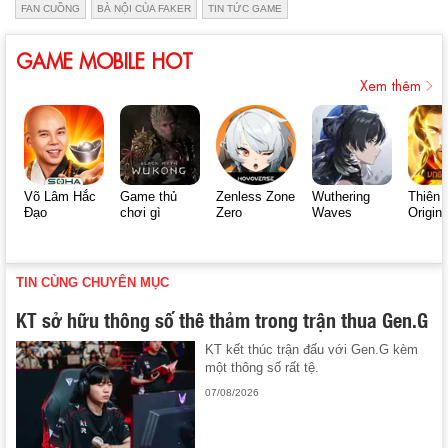
FAN CUỒNG
BÀ NỘI CỦA FAKER
TIN TỨC GAME
GAME MOBILE HOT
Xem thêm
Võ Lâm Hắc
Game thủ
Zenless Zone
Wuthering
Thiên 
Đạo
chơi gì
Zero
Waves
Origin
TIN CÙNG CHUYÊN MỤC
KT sở hữu thông số thê thảm trong trận thua Gen.G
KT kết thúc trận đấu với Gen.G kèm
một thông số rất tệ.
07/08/2026