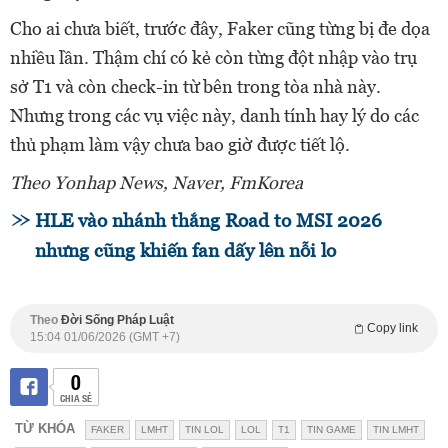
Cho ai chưa biết, trước đây, Faker cũng từng bị đe dọa
nhiều lần. Thậm chí có kẻ còn từng đột nhập vào trụ
sở T1 và còn check-in từ bên trong tòa nhà này.
Nhưng trong các vụ việc này, danh tính hay lý do các
thủ phạm làm vậy chưa bao giờ được tiết lộ.
Theo Yonhap News, Naver, FmKorea
HLE vào nhánh thắng Road to MSI 2026
nhưng cũng khiến fan dấy lên nỗi lo
Theo
Đời Sống Pháp Luật
Copy link
15:04 01/06/2026 (GMT +7)
0
CHIA SẺ
TỪ KHÓA
FAKER
LMHT
TIN LOL
LOL
T1
TIN GAME
TIN LMHT