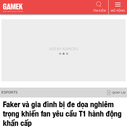
TÌM KIẾM
MỞ RỘNG
ESPORTS
QUAY LẠI
Faker và gia đình bị đe dọa nghiêm
trọng khiến fan yêu cầu T1 hành động
khẩn cấp