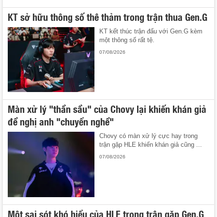
KT sở hữu thông số thê thảm trong trận thua Gen.G
KT kết thúc trận đấu với Gen.G kèm
một thông số rất tệ.
07/08/2026
Màn xử lý "thần sầu" của Chovy lại khiến khán giả
đề nghị anh "chuyển nghề"
Chovy có màn xử lý cực hay trong
trận gặp HLE khiến khán giả cũng ...
07/08/2026
Một sai sót khó hiểu của HLE trong trận gặp Gen.G