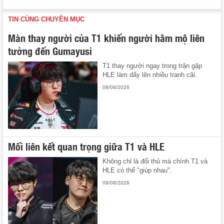
TIN CÙNG CHUYÊN MỤC
Màn thay người của T1 khiến người hâm mộ liên
tưởng đến Gumayusi
T1 thay người ngay trong trận gặp
HLE làm dấy lên nhiều tranh cãi.
08/08/2026
Mối liên kết quan trọng giữa T1 và HLE
Không chỉ là đối thủ mà chính T1 và
HLE có thể "giúp nhau".
08/08/2026