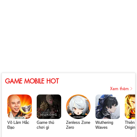
GAME MOBILE HOT
Xem thêm
Võ Lâm Hắc
Game thủ
Zenless Zone
Wuthering
Thiên 
Đạo
chơi gì
Zero
Waves
Origin