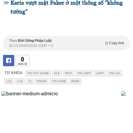
Keria vượt mặt Faker ở một thông số "không
tưởng"
Theo
Đời Sống Pháp Luật
Copy link
20:15 04/06/2026 (GMT +7)
0
CHIA SẺ
TỪ KHÓA
TIN TỨC GAME
HLE
RIOT
TIN LMHT
LMHT
TIN LOL
LOL
LCK
T1
FAKER
TIN GAME
RANK