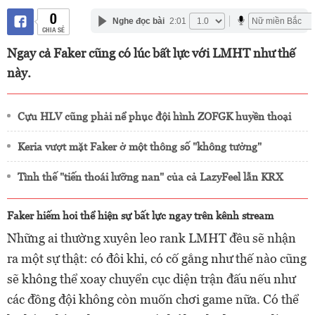
0
Nghe đọc bài
2:01
CHIA SẺ
Ngay cả Faker cũng có lúc bất lực với LMHT như thế
này.
Cựu HLV cũng phải nể phục đội hình ZOFGK huyền thoại
Keria vượt mặt Faker ở một thông số "không tưởng"
Tình thế "tiến thoái lưỡng nan" của cả LazyFeel lẫn KRX
Faker hiếm hoi thể hiện sự bất lực ngay trên kênh stream
Những ai thường xuyên leo rank LMHT đều sẽ nhận
ra một sự thật: có đôi khi, có cố gắng như thế nào cũng
sẽ không thể xoay chuyển cục diện trận đấu nếu như
các đồng đội không còn muốn chơi game nữa. Có thể