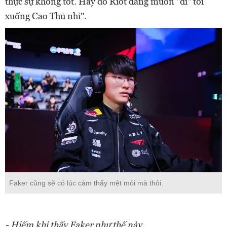
thực sự không tốt. Hay do Riot đang muốn "đì" tôi
xuống Cao Thủ nhỉ".
Faker cũng sẽ có lúc cảm thấy mệt mỏi mà thôi.
- Hiếm khi thấy Faker như thế này