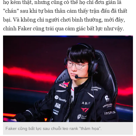
họ kém thật, nhưng cũng có thể họ chỉ đơn giản là
"chán" sau khi tự bản thân cảm thấy trận đấu đã thất
bại. Và không chỉ người chơi bình thường, mới đây,
chính Faker cũng trải qua cảm giác bất lực như vậy.
Faker cũng bất lực sau chuỗi leo rank "thảm họa".