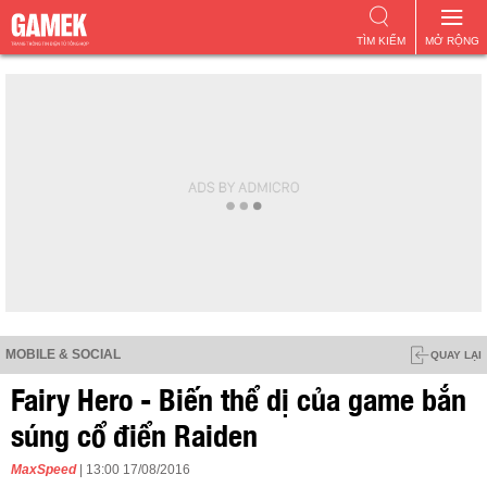
TÌM KIẾM
MỞ RỘNG
MOBILE & SOCIAL
QUAY LẠI
Fairy Hero - Biến thể dị của game bắn
súng cổ điển Raiden
MaxSpeed
| 13:00 17/08/2016