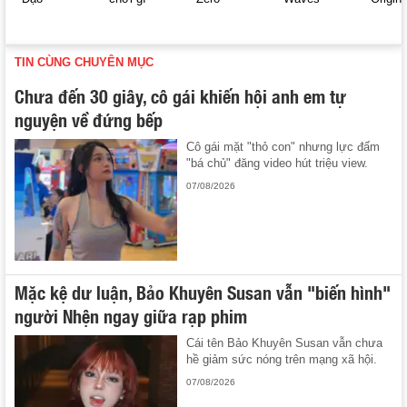
TIN CÙNG CHUYÊN MỤC
Chưa đến 30 giây, cô gái khiến hội anh em tự
nguyện về đứng bếp
Cô gái mặt "thỏ con" nhưng lực đấm
"bá chủ" đăng video hút triệu view.
07/08/2026
Mặc kệ dư luận, Bảo Khuyên Susan vẫn "biến hình"
người Nhện ngay giữa rạp phim
Cái tên Bảo Khuyên Susan vẫn chưa
hề giảm sức nóng trên mạng xã hội.
07/08/2026