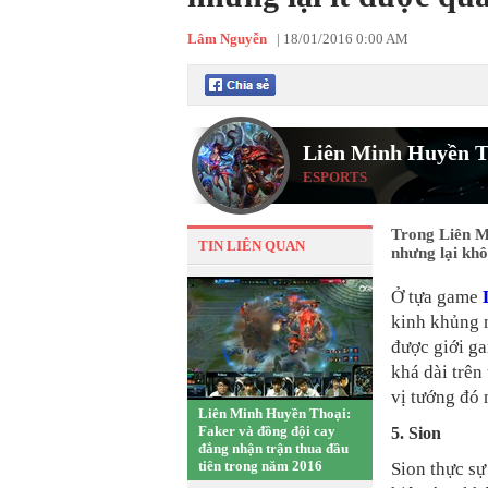
Lâm Nguyễn
|
18/01/2016 0:00 AM
Liên Minh Huyền T
ESPORTS
Trong Liên M
TIN LIÊN QUAN
nhưng lại kh
Ở tựa game
kinh khủng n
được giới ga
khá dài trên
vị tướng đó 
Liên Minh Huyền Thoại:
Faker và đồng đội cay
5. Sion
đắng nhận trận thua đầu
tiên trong năm 2016
Sion thực sự