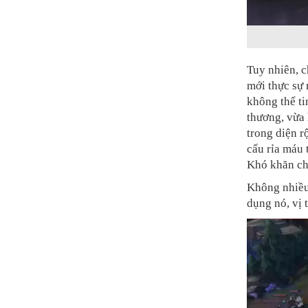
Tuy nhiên, c
mới thực sự 
không thể ti
thương, vừa 
trong diện r
cấu rỉa máu 
Khó khăn chỉ
Không nhiều
dụng nó, vị 