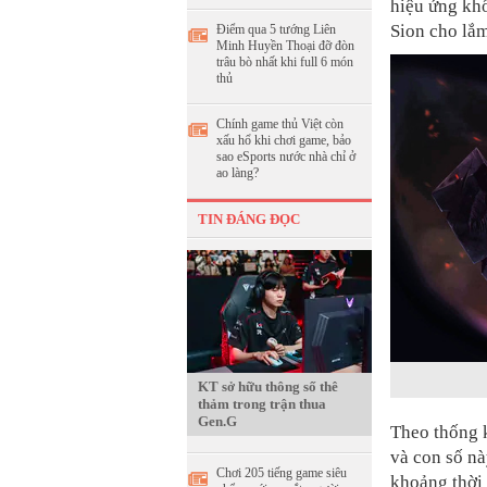
hiệu ứng khố
Sion cho lắm
Điểm qua 5 tướng Liên
Minh Huyền Thoại đỡ đòn
trâu bò nhất khi full 6 món
thủ
Chính game thủ Việt còn
xấu hổ khi chơi game, bảo
sao eSports nước nhà chỉ ở
ao làng?
TIN ĐÁNG ĐỌC
KT sở hữu thông số thê
thảm trong trận thua
Gen.G
Theo thống k
và con số nà
Chơi 205 tiếng game siêu
khoảng thời 