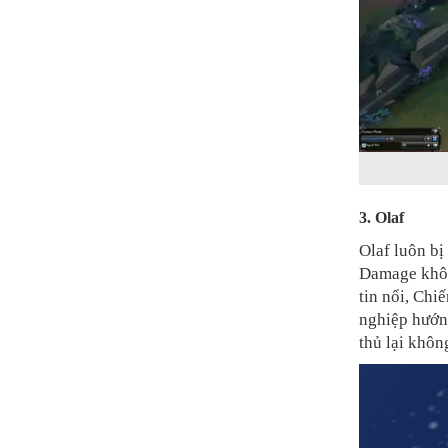
3. Olaf
Olaf luôn b
Damage khôn
tin nổi, Chi
nghiệp hướng
thủ lại khôn