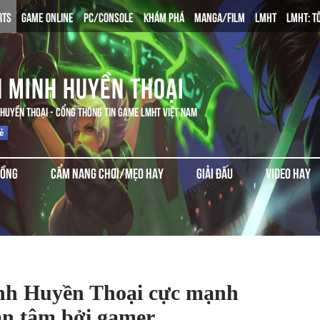
RTS
GAME ONLINE
PC/CONSOLE
KHÁM PHÁ
MANGA/FILM
LMHT
LMHT: T
N MINH HUYỀN THOẠI
 HUYỀN THOẠI - CỔNG THÔNG TIN GAME LMHT VIỆT NAM
ĐỒNG
CẨM NANG CHƠI/MẸO HAY
GIẢI ĐẤU
VIDEO HAY
nh Huyền Thoại cực mạnh
an tâm bởi gamer