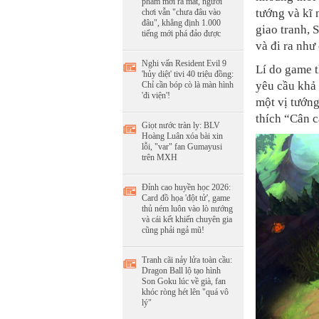
phẩm mới ra mắt, người
tướng và kĩ
chơi vẫn "chưa đâu vào
đâu", khẳng định 1.000
giao tranh, 
tiếng mới phá đảo được
và đi ra như
Nghi vấn Resident Evil 9
Lí do game t
'hủy diệt' tivi 40 triệu đồng:
yêu cầu khả 
Chỉ cần bóp cò là màn hình
'đi viện'!
một vị tướng
thích “Cân c
Giọt nước tràn ly: BLV
Hoàng Luân xóa bài xin
lỗi, "var" fan Gumayusi
trên MXH
Đỉnh cao huyền học 2026:
Card đồ họa 'đột tử', game
thủ ném luôn vào lò nướng
và cái kết khiến chuyên gia
cũng phải ngả mũ!
Tranh cãi nảy lửa toàn cầu:
Dragon Ball lộ tạo hình
Son Goku lúc về già, fan
khóc ròng hét lên "quá vô
lý"