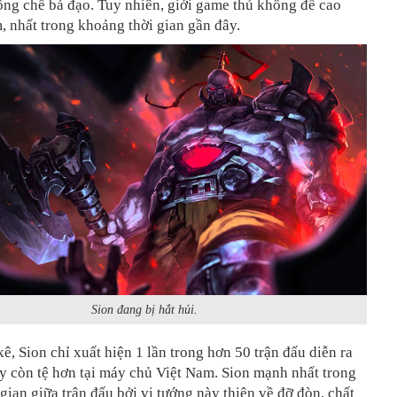
ng chế bá đạo. Tuy nhiên, giới game thủ không đề cao
, nhất trong khoảng thời gian gần đây.
Sion đang bị hắt hủi.
ê, Sion chỉ xuất hiện 1 lần trong hơn 50 trận đấu diễn ra
y còn tệ hơn tại máy chủ Việt Nam. Sion mạnh nhất trong
gian giữa trận đấu bởi vị tướng này thiên về đỡ đòn, chất