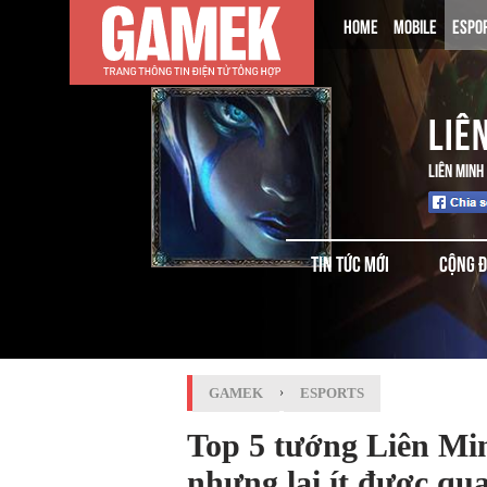
HOME
MOBILE
ESPO
LIÊ
LIÊN MINH
TIN TỨC MỚI
CỘNG 
GAMEK
›
ESPORTS
Top 5 tướng Liên Mi
nhưng lại ít được qu