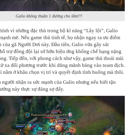
Galio không thuần 1 đường cho lắm!!!
hính vì những đặc thù trong bộ kĩ năng “Lầy lội”, Galio
mạnh mẽ. Nếu game thủ tinh tế, họ nhận ngay ra ưu điểm
n của gã Người Dơi này. Đầu tiên, Galio vừa gây sát
hỗ trợ đồng đội lại sở hữu hiệu ứng khống chế hạng nặng
ộng. Tiếp đến, với phong cách như vậy, game thủ thoải mái
từ xa đối phương trước khi dũng mãnh băng vào team địch.
 nằm ở khâu chọn vị trí và quyết định tình huống mà thôi.
 người nhận ra sức mạnh của Galio nhưng nếu biết tận
tướng này thực sự đáng sợ đấy.