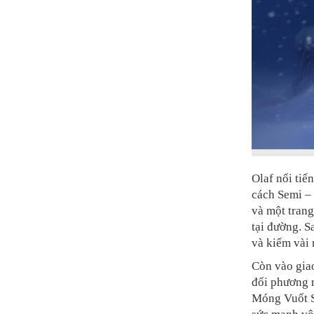
Olaf nổi ti
cách Semi – 
và một trang
tại đường. S
và kiếm vài 
Còn vào giao
đối phương m
Móng Vuốt S