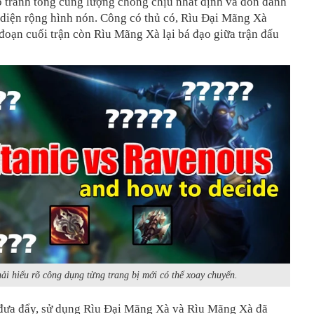
o tranh tổng cùng lượng chống chịu nhất định và đòn đánh
 diện rộng hình nón. Công có thủ có, Rìu Đại Mãng Xà
đoạn cuối trận còn Rìu Mãng Xà lại bá đạo giữa trận đấu
ải hiểu rõ công dụng từng trang bị mới có thể xoay chuyển.
 đưa đẩy, sử dụng Rìu Đại Mãng Xà và Rìu Mãng Xà đã