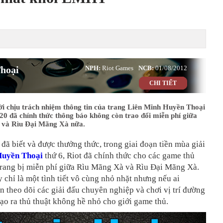
hoại
NPH:
Riot Games
NCB:
01/08/2012
CHI TIẾT
ời chịu trách nhiệm thông tin của trang Liên Minh Huyền Thoại
20 đã chính thức thông báo không còn trao đổi miễn phí giữa
 và Rìu Đại Mãng Xà nữa.
đã biết và được thưởng thức, trong giai đoạn tiền mùa giải
Huyền Thoại
thứ 6, Riot đã chính thức cho các game thủ
trang bị miễn phí giữa Rìu Mãng Xà và Rìu Đại Mãng Xà.
y chỉ là một tình tiết vô cùng nhỏ nhặt nhưng nếu ai
 theo dõi các giải đấu chuyên nghiệp và chơi vị trí đường
tạo ra thủ thuật không hề nhỏ cho giới game thủ.