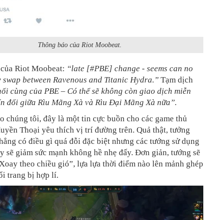
Thông báo của Riot Moobeat.
của Riot Moobeat:
“late [#PBE] change - seems can no
ly swap between Ravenous and Titanic Hydra.”
Tạm dịch
uối cùng của PBE – Có thể sẽ không còn giao dịch miễn
ển đổi giữa Rìu Mãng Xà và Rìu Đại Mãng Xà nữa”.
o chúng tôi, đây là một tin cực buồn cho các game thủ
yền Thoại yêu thích vị trí đường trên. Quả thật, tưởng
ẳng có điều gì quá đỗi đặc biệt nhưng các tướng sử dụng
ày sẽ giảm sức mạnh không hề nhẹ đấy. Đơn giản, tướng sẽ
oay theo chiều gió”, lựa lựa thời điểm nào lên mảnh ghép
i trang bị hợp lí.