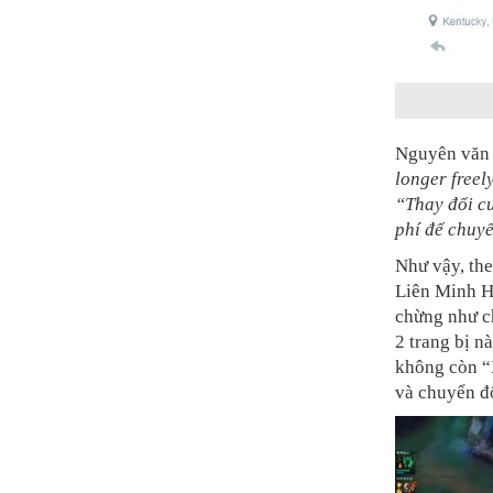
Nguyên văn 
longer free
“Thay đổi c
phí để chuy
Như vậy, the
Liên Minh Hu
chừng như ch
2 trang bị n
không còn “X
và chuyển đổ