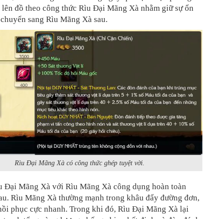
n lên đồ theo công thức Rìu Đại Mãng Xà nhằm giữ sự ổn
ó chuyển sang Rìu Mãng Xà sau.
Rìu Đại Mãng Xà có công thức ghép tuyệt vời.
ìu Đại Mãng Xà với Rìu Mãng Xà công dụng hoàn toàn
au. Rìu Mãng Xà thường mạnh trong khâu đẩy đường đơn,
hồi phục cực nhanh. Trong khi đó, Rìu Đại Mãng Xà lại