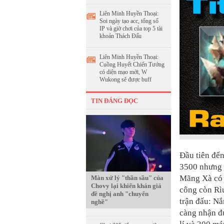
Liên Minh Huyền Thoại:
Soi ngày tạo acc, tổng số
IP và giờ chơi của top 5 tài
khoản Thách Đấu
Liên Minh Huyền Thoại:
Cuồng Huyết Chiến Tướng
có diện mạo mới, W
Wukong sẽ được buff
TIN ĐÁNG ĐỌC
Đầu tiên đến
3500 nhưng 
Mãng Xà có 
Màn xử lý "thần sầu" của
Chovy lại khiến khán giả
công còn Rì
đề nghị anh "chuyển
trận đấu: N
nghề"
càng nhận đư