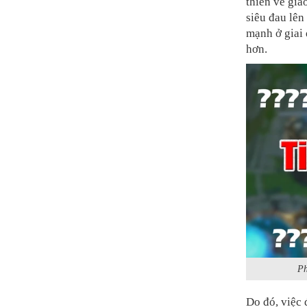
thiên về gia
siêu đau lên
mạnh ở giai 
hơn.
Ph
Do đó, việc