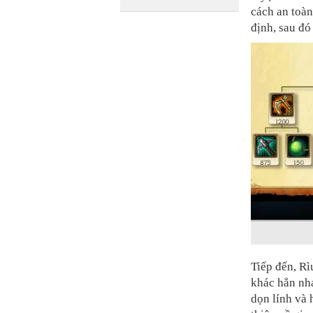
cách an toà
định, sau đ
Tiếp đến, R
khác hẳn nh
dọn lính và 