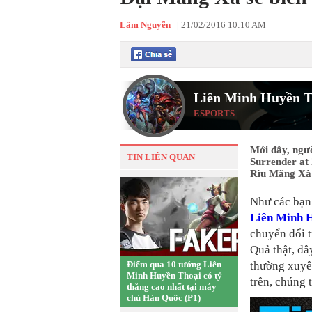
Lâm Nguyễn
|
21/02/2016 10:10 AM
Liên Minh Huyền T
ESPORTS
Mới đây, ngư
TIN LIÊN QUAN
Surrender at 
Rìu Mãng Xà
Như các bạn 
Liên Minh 
chuyển đổi 
Quả thật, đâ
Điểm qua 10 tướng Liên
thường xuyên
Minh Huyền Thoại có tỷ
trên, chúng 
thắng cao nhất tại máy
chủ Hàn Quốc (P1)