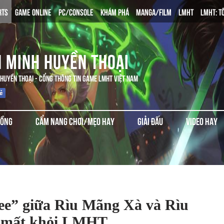
RTS
GAME ONLINE
PC/CONSOLE
KHÁM PHÁ
MANGA/FILM
LMHT
LMHT: T
N MINH HUYỀN THOẠI
 HUYỀN THOẠI - CỔNG THÔNG TIN GAME LMHT VIỆT NAM
ĐỒNG
CẨM NANG CHƠI/MẸO HAY
GIẢI ĐẤU
VIDEO HAY
e” giữa Rìu Mãng Xà và Rìu
n mất khỏi LMHT