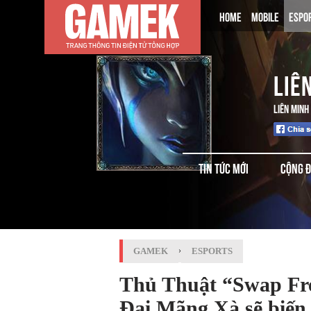
HOME
MOBILE
ESPO
LIÊ
LIÊN MINH
TIN TỨC MỚI
CỘNG 
GAMEK
›
ESPORTS
Thủ Thuật “Swap Fre
Đại Mãng Xà sẽ biế