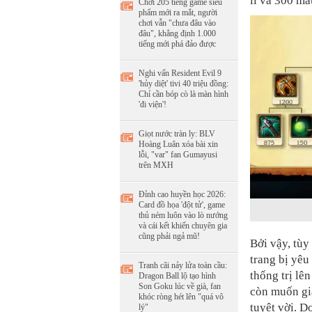
lí và 300 má
Chơi 205 tiếng game siêu
phẩm mới ra mắt, người
chơi vẫn "chưa đâu vào
đâu", khẳng định 1.000
tiếng mới phá đảo được
Nghi vấn Resident Evil 9
'hủy diệt' tivi 40 triệu đồng:
Chỉ cần bóp cò là màn hình
'đi viện'!
Giọt nước tràn ly: BLV
Hoàng Luân xóa bài xin
lỗi, "var" fan Gumayusi
trên MXH
Đỉnh cao huyền học 2026:
Card đồ họa 'đột tử', game
thủ ném luôn vào lò nướng
và cái kết khiến chuyên gia
cũng phải ngả mũ!
Bởi vậy, tùy
trang bị yêu
Tranh cãi nảy lửa toàn cầu:
thống trị lê
Dragon Ball lộ tạo hình
Son Goku lúc về già, fan
còn muốn gi
khóc ròng hét lên "quá vô
tuyệt vời. D
lý"