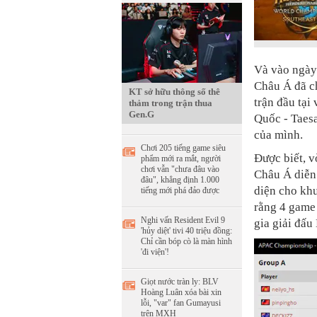
Và vào ngày 
Châu Á đã ch
KT sở hữu thông số thê
trận đầu tại
thảm trong trận thua
Gen.G
Quốc - Taesa
của mình.
Chơi 205 tiếng game siêu
Được biết, 
phẩm mới ra mắt, người
chơi vẫn "chưa đâu vào
Châu Á diễn 
đâu", khẳng định 1.000
diện cho kh
tiếng mới phá đảo được
rằng 4 game
Nghi vấn Resident Evil 9
gia giải đấ
'hủy diệt' tivi 40 triệu đồng:
Chỉ cần bóp cò là màn hình
'đi viện'!
Giọt nước tràn ly: BLV
Hoàng Luân xóa bài xin
lỗi, "var" fan Gumayusi
trên MXH