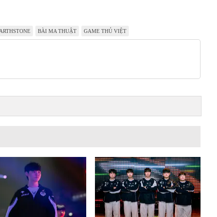
ARTHSTONE
BÀI MA THUẬT
GAME THỦ VIỆT