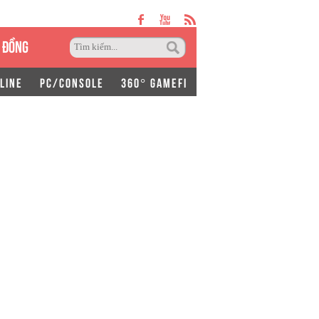
 ĐỒNG
LINE
PC/CONSOLE
360° GAMEFI