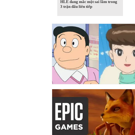
HLE đang mắc một sai lầm trong
3 trận đấu liên tiếp