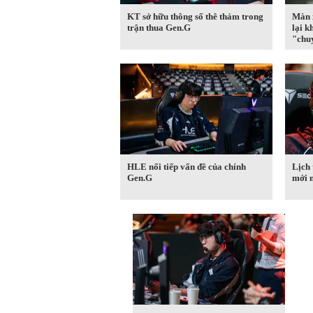
KT sở hữu thông số thê thảm trong
Màn 
trận thua Gen.G
lại k
"chu
HLE nối tiếp vấn đề của chính
Lịch
Gen.G
mới 