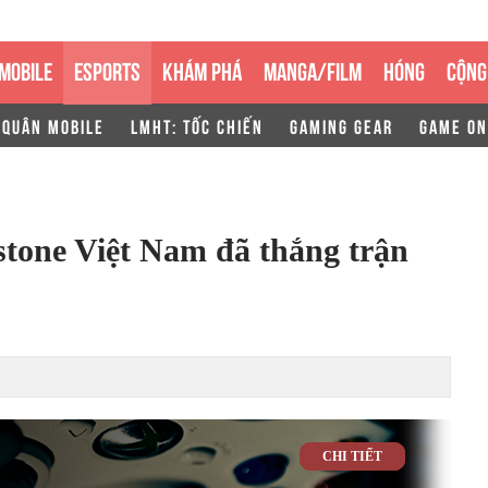
MOBILE
ESPORTS
KHÁM PHÁ
MANGA/FILM
HÓNG
CỘNG
 QUÂN MOBILE
LMHT: TỐC CHIẾN
GAMING GEAR
GAME ON
tone Việt Nam đã thắng trận
CHI TIẾT