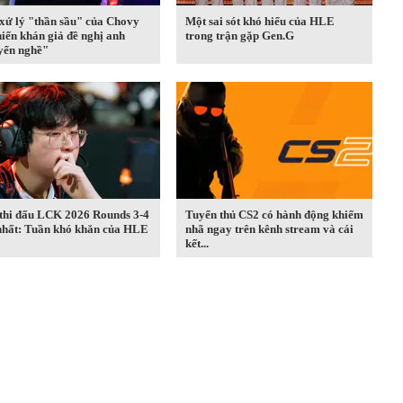
xử lý "thần sầu" của Chovy
Một sai sót khó hiểu của HLE
hiến khán giả đề nghị anh
trong trận gặp Gen.G
yển nghề"
 thi đấu LCK 2026 Rounds 3-4
Tuyển thủ CS2 có hành động khiếm
nhất: Tuần khó khăn của HLE
nhã ngay trên kênh stream và cái
kết...