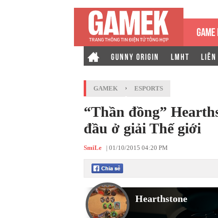
GAME 
GUNNY ORIGIN
LMHT
LIÊN
GAMEK
›
ESPORTS
“Thần đồng” Hearths
đầu ở giải Thế giới
SmiLe
|
01/10/2015 04:20 PM
Hearthstone