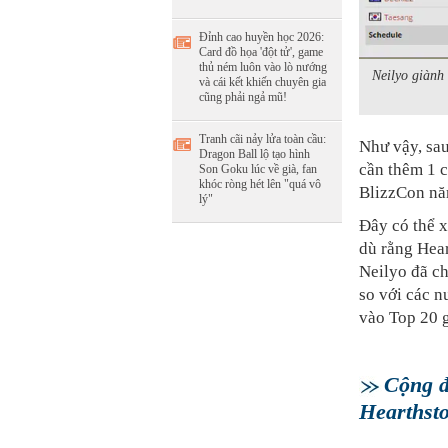
Đỉnh cao huyền học 2026:
Card đồ họa 'đột tử', game
thủ ném luôn vào lò nướng
Neilyo giành
và cái kết khiến chuyên gia
cũng phải ngả mũ!
Tranh cãi nảy lửa toàn cầu:
Như vậy, sau
Dragon Ball lộ tạo hình
cần thêm 1 c
Son Goku lúc về già, fan
khóc ròng hét lên "quá vô
BlizzCon nă
lý"
Đây có thể x
dù rằng Hea
Neilyo đã c
so với các n
vào Top 20 g
Cộng đ
Hearthst