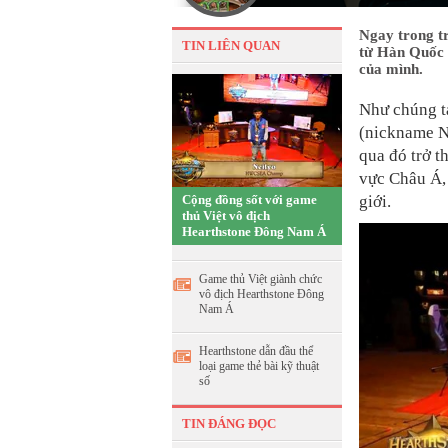
Ngay trong tr
TIN LIÊN QUAN
từ Hàn Quốc -
của mình.
Như chúng ta
(nickname N
qua đó trở t
vực Châu Á, 
Cộng đồng sốt với game
giới.
thủ Việt vô địch
Hearthstone Đông Nam Á
Game thủ Việt giành chức
vô địch Hearthstone Đông
Nam Á
Hearthstone dẫn đầu thể
loại game thẻ bài kỹ thuật
số
TIN ĐÁNG ĐỌC