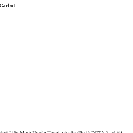
 Carbot
chơi Liên Minh Huyền Thoại, và gần đây là DOTA 2, và tôi