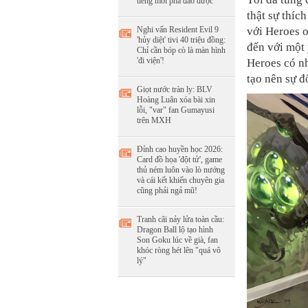
tiếng mới phá đảo được
thật sự thí
Nghi vấn Resident Evil 9
với Heroes 
'hủy diệt' tivi 40 triệu đồng:
đến với một 
Chỉ cần bóp cò là màn hình
'đi viện'!
Heroes có nh
tạo nên sự đ
Giọt nước tràn ly: BLV
Hoàng Luân xóa bài xin
lỗi, "var" fan Gumayusi
trên MXH
Đỉnh cao huyền học 2026:
Card đồ họa 'đột tử', game
thủ ném luôn vào lò nướng
và cái kết khiến chuyên gia
cũng phải ngả mũ!
Tranh cãi nảy lửa toàn cầu:
Dragon Ball lộ tạo hình
Son Goku lúc về già, fan
khóc ròng hét lên "quá vô
lý"