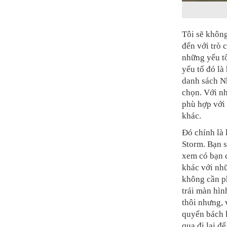
Tôi sẽ không
đến với trò 
những yếu t
yếu tố đó là
danh sách Nh
chọn. Với nh
phù hợp với
khác.
Đó chính là 
Storm. Bạn s
xem có bạn 
khác với nhữ
không cần ph
trái màn hìn
thôi nhưng, 
quyển bách k
qua đi lại đ