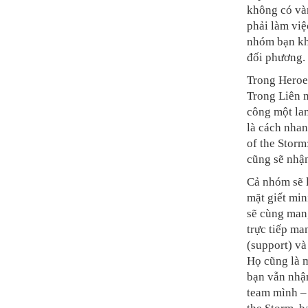
không có vàn
phải làm việ
nhóm bạn khó
đối phương.
Trong Heroe
Trong Liên 
công một lan
là cách nhan
of the Storm
cũng sẽ nhậ
Cả nhóm sẽ l
mặt giết min
sẽ cùng man
trực tiếp m
(support) và
Họ cũng là 
bạn vẫn nhậ
team mình – 