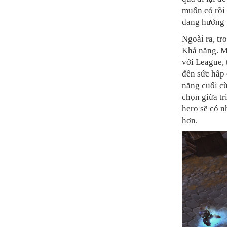
muốn có rồi 
đang hướng 
Ngoài ra, tr
Khả năng. Mộ
với League, 
đến sức hấp
năng cuối cù
chọn giữa tr
hero sẽ có n
hơn.