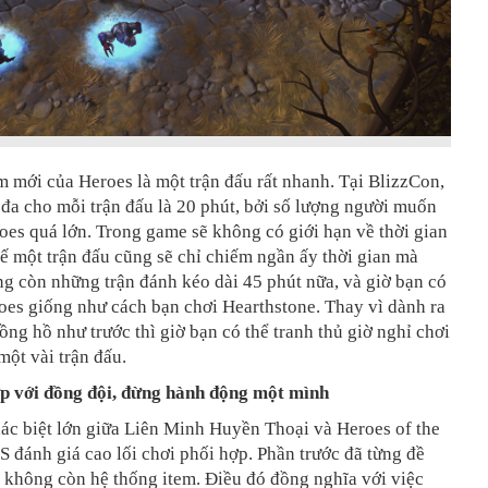
 mới của Heroes là một trận đấu rất nhanh. Tại BlizzCon,
i đa cho mỗi trận đấu là 20 phút, bởi số lượng người muốn
oes quá lớn. Trong game sẽ không có giới hạn về thời gian
ế một trận đấu cũng sẽ chỉ chiếm ngần ấy thời gian mà
ng còn những trận đánh kéo dài 45 phút nữa, và giờ bạn có
oes giống như cách bạn chơi Hearthstone. Thay vì dành ra
ồng hồ như trước thì giờ bạn có thể tranh thủ giờ nghỉ chơi
một vài trận đấu.
p với đồng đội, đừng hành động một mình
ác biệt lớn giữa Liên Minh Huyền Thoại và Heroes of the
S đánh giá cao lối chơi phối hợp. Phần trước đã từng đề
 không còn hệ thống item. Điều đó đồng nghĩa với việc