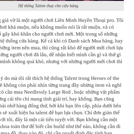
Hệ thống Talent thay cho cửa hàng.
 giả vờ là một người chơi Liên Minh Huyền Thoại pro. Tôi
chơi khá muộn, nếu không muốn nói là rất muộn, và có
ố gây khó khắn cho người chơi mới. Một trong số những
 hệ thống cửa hàng. Kể cả khi có Danh sách Mua hàng, hay
ững item nên mua, thì cũng rất khó để người mới chơi lựa
ững người chơi đã lâu, để nhận biết mình cần gì và thứ gì
 mình không quá khó, nhưng với những người mới chơi thì
lý do mà tôi rất thích hệ thống Talent trong Heroes of the
ẽ không còn phải nhìn từng trang đầy nhừng item và nghĩ
có cần mua Needlessly Large Rod , hoặc những vật phẩm
ng cái tên chỉ mang tính giải trí, hay không. Bạn cũng
ải nhớ hàng đống thứ, bởi khi bạn lên cấp, phía dưới bên
h sẽ xuất hiện ba talent để bạn lựa chọn. Chỉ đơn giản thế
với tôi, đây là một cải tiến tuyệt vời. Bạn không cần một
hoa toàn thư để biết cần build như thế nào, không cần đi
ể mua đồ, thay vào đó, chỉ cần quyết định đặc tính bạn