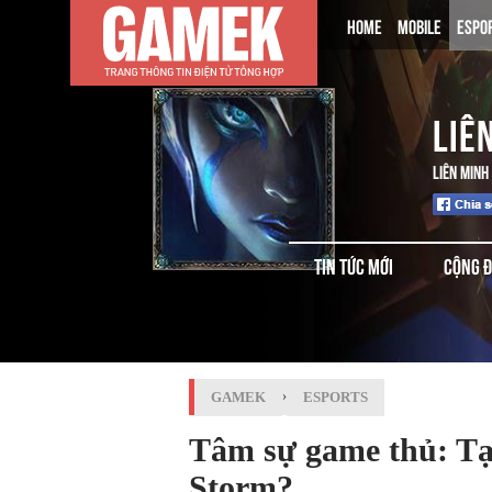
HOME
MOBILE
ESPO
LIÊ
LIÊN MINH
TIN TỨC MỚI
CỘNG 
GAMEK
›
ESPORTS
Tâm sự game thủ: Tại 
Storm?