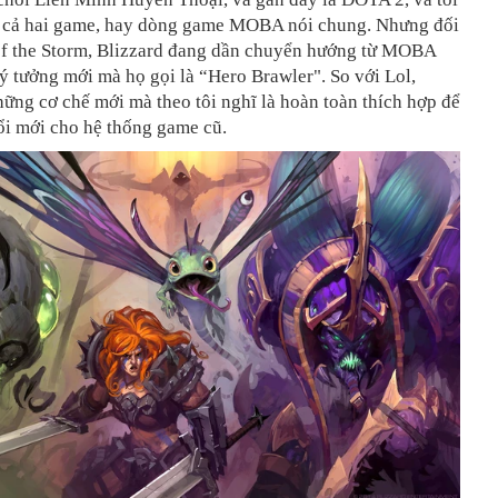
ch cả hai game, hay dòng game MOBA nói chung. Nhưng đối
of the Storm, Blizzard đang dần chuyển hướng từ MOBA
ý tưởng mới mà họ gọi là “Hero Brawler". So với Lol,
ững cơ chế mới mà theo tôi nghĩ là hoàn toàn thích hợp để
ổi mới cho hệ thống game cũ.