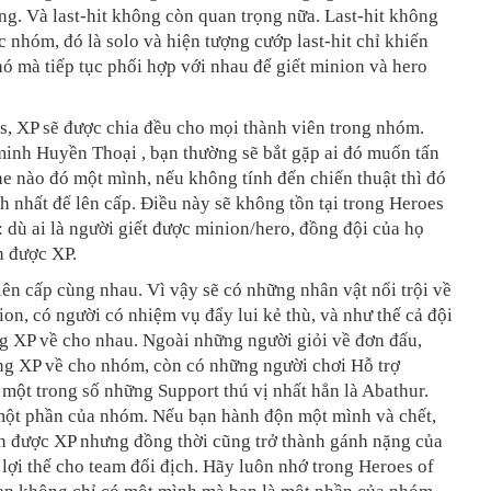
g. Và last-hit không còn quan trọng nữa. Last-hit không
c nhóm, đó là solo và hiện tượng cướp last-hit chỉ khiến
 mà tiếp tục phối hợp với nhau để giết minion và hero
s, XP sẽ được chia đều cho mọi thành viên trong nhóm.
minh Huyền Thoại , bạn thường sẽ bắt gặp ai đó muốn tấn
e nào đó một mình, nếu không tính đến chiến thuật thì đó
h nhất để lên cấp. Điều này sẽ không tồn tại trong Heroes
: dù ai là người giết được minion/hero, đồng đội của họ
n được XP.
ên cấp cùng nhau. Vì vậy sẽ có những nhân vật nổi trội về
ion, có người có nhiệm vụ đẩy lui kẻ thù, và như thế cả đội
g XP về cho nhau. Ngoài những người giỏi về đơn đấu,
ang XP về cho nhóm, còn có những người chơi Hỗ trợ
 một trong số những Support thú vị nhất hẳn là Abathur.
một phần của nhóm. Nếu bạn hành độn một mình và chết,
n được XP nhưng đồng thời cũng trở thành gánh nặng của
lợi thế cho team đối địch. Hãy luôn nhớ trong Heroes of