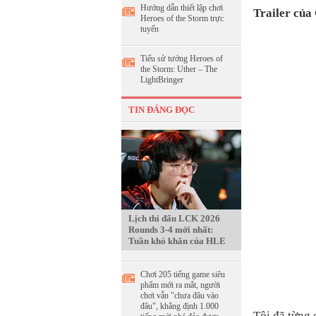
Hướng dẫn thiết lập chơi
Trailer của
Heroes of the Storm trực
tuyến
Tiểu sử tướng Heroes of
the Storm: Uther – The
LightBringer
TIN ĐÁNG ĐỌC
Lịch thi đấu LCK 2026
Rounds 3-4 mới nhất:
Tuần khó khăn của HLE
Chơi 205 tiếng game siêu
phẩm mới ra mắt, người
chơi vẫn "chưa đâu vào
đâu", khẳng định 1.000
Tôi đã từng 