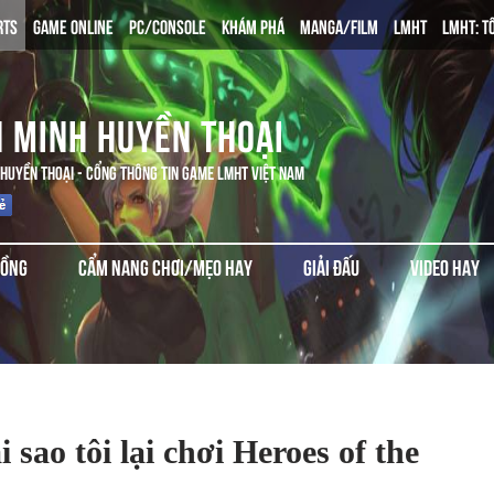
RTS
GAME ONLINE
PC/CONSOLE
KHÁM PHÁ
MANGA/FILM
LMHT
LMHT: T
N MINH HUYỀN THOẠI
 HUYỀN THOẠI - CỔNG THÔNG TIN GAME LMHT VIỆT NAM
ĐỒNG
CẨM NANG CHƠI/MẸO HAY
GIẢI ĐẤU
VIDEO HAY
sao tôi lại chơi Heroes of the