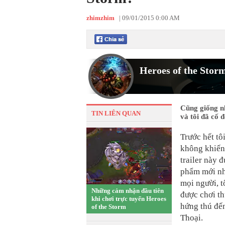
zhimzhim
|
09/01/2015 0:00 AM
Heroes of the Stor
Cũng giống nh
TIN LIÊN QUAN
và tôi đã cố 
Trước hết tô
không khiến 
trailer này 
phẩm mới nh
mọi người, t
Những cảm nhận đầu tiên
được chơi th
khi chơi trực tuyến Heroes
hứng thú đến
of the Storm
Thoại.