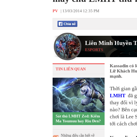
PV
|
13/03/2014 12:35 PM
Liên Minh Huyền T
ESPORTS
Kassadin có l
TIN LIÊN QUAN
Lữ Khách Hư 
mạnh.
Thời gian gầ
LMHT
đã g
thay đổi vì 
nào? Bên cạn
Sát thủ LMHT Zed: Kiếm
chơi là Lee 
Ma Youmuu hay Rìu Đen?
tới cách chơ
Những điều cần biết về