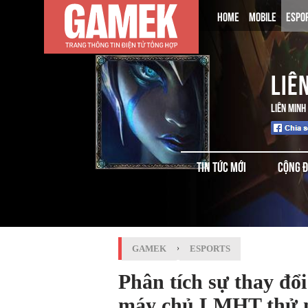
HOME
MOBILE
ESPO
LIÊ
LIÊN MINH
TIN TỨC MỚI
CỘNG 
GAMEK
›
ESPORTS
Phân tích sự thay đổi
máy chủ LMHT thử 