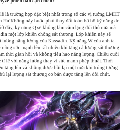
Ryze phiên bản cận chiến?
lẽ là trường hợp đặc biệt nhất trong số các vị tướng LMHT
h Hư Không này buộc phải thay đổi toàn bộ bộ kỹ năng do
iờ đây, kỹ năng Q sẽ không làm câm lặng đối thủ nữa mà
din một lớp khiên chống sát thương. Lớp khiên này sẽ
ới lượng năng lượng của Kassadin. Kỹ năng W của anh ta
 nâng sức mạnh lên rất nhiều khi tăng cả lượng sát thương
m thời gian hồi và không tiêu hao năng lượng. Chiêu cuối
 tỉ lệ với năng lượng thay vì sức mạnh phép thuật. Thời
êu tăng lên và không được hồi lại một nửa khi trúng tướng
bù lại lượng sát thương cơ bản được tăng lên đôi chút.