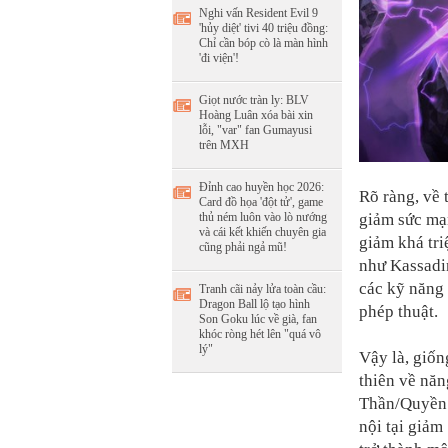
Nghi vấn Resident Evil 9
'hủy diệt' tivi 40 triệu đồng:
Chỉ cần bóp cò là màn hình
'đi viện'!
Giọt nước tràn ly: BLV
Hoàng Luân xóa bài xin
lỗi, "var" fan Gumayusi
trên MXH
Đỉnh cao huyền học 2026:
Rõ ràng, về 
Card đồ họa 'đột tử', game
giảm sức mạ
thủ ném luôn vào lò nướng
và cái kết khiến chuyên gia
giảm khá tri
cũng phải ngả mũ!
như Kassadin
các kỹ năng
Tranh cãi nảy lửa toàn cầu:
Dragon Ball lộ tạo hình
phép thuật.
Son Goku lúc về già, fan
khóc ròng hét lên "quá vô
lý"
Vậy là, giốn
thiên về nă
Thần/Quyền 
nội tại giảm