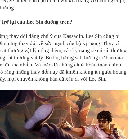
t Ryze phiên bản cận chiến với khả năng vừa chống chịu,
thương.
 trở lại của Lee Sin đường trên?
ững thay đổi đáng chú ý của Kassadin, Lee Sin cũng bị
ới những thay đổi về sức mạnh của bộ kỹ năng. Thay vì
 sát thương vật lý cộng thêm, các kỹ năng sẽ có sát thương
ng sát thương vật lý. Bù lại, lượng sát thương cơ bản của
ảm đi khá nhiều. Và mặc dù chúng chưa hoàn toàn chính
rõ ràng những thay đổi này đã khiến không ít người hoang
ậy, mọi chuyện không hẳn đã xấu đi với Lee Sin.