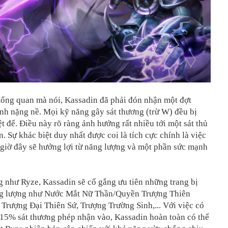
tổng quan mà nói, Kassadin đã phải đón nhận một đợt
nh nặng nề. Mọi kỹ năng gây sát thương (trừ W) đều bị
ệt để. Điều này rõ ràng ảnh hưởng rất nhiều tới một sát thủ
. Sự khác biệt duy nhất được coi là tích cực chính là việc
 giờ đây sẽ hưởng lợi từ năng lượng và một phần sức mạnh
g như Ryze, Kassadin sẽ cố gắng ưu tiên những trang bị
ng lượng như Nước Mắt Nữ Thần/Quyền Trượng Thiên
Trượng Đại Thiên Sứ, Trượng Trường Sinh,... Với việc có
 15% sát thương phép nhận vào, Kassadin hoàn toàn có thể