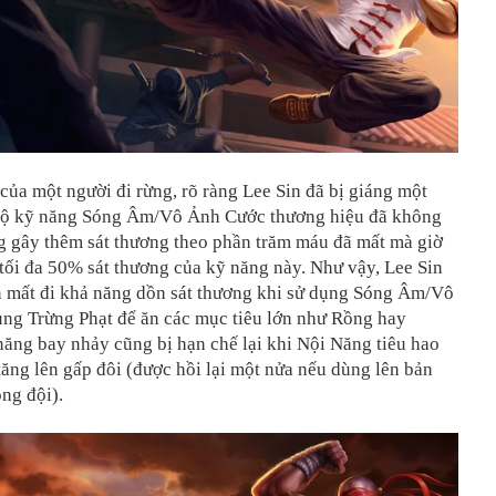
của một người đi rừng, rõ ràng Lee Sin đã bị giáng một
ộ kỹ năng Sóng Âm/Vô Ảnh Cước thương hiệu đã không
g gây thêm sát thương theo phần trăm máu đã mất mà giờ
tối đa 50% sát thương của kỹ năng này. Như vậy, Lee Sin
n mất đi khả năng dồn sát thương khi sử dụng Sóng Âm/Vô
ng Trừng Phạt để ăn các mục tiêu lớn như Rồng hay
ăng bay nhảy cũng bị hạn chế lại khi Nội Năng tiêu hao
ăng lên gấp đôi (được hồi lại một nửa nếu dùng lên bản
ng đội).