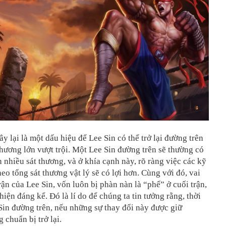
ây lại là một dấu hiệu để Lee Sin có thể trở lại đường trên
thương lớn vượt trội. Một Lee Sin đường trên sẽ thường có
 nhiều sát thương, và ở khía cạnh này, rõ ràng việc các kỹ
eo tổng sát thương vật lý sẽ có lợi hơn. Cùng với đó, vai
trận của Lee Sin, vốn luôn bị phàn nàn là “phế” ở cuối trận,
thiện đáng kể. Đó là lí do để chúng ta tin tưởng rằng, thời
Sin đường trên, nếu những sự thay đổi này được giữ
 chuẩn bị trở lại.