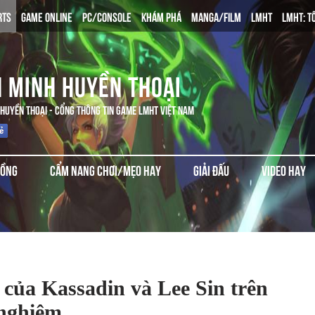
RTS
GAME ONLINE
PC/CONSOLE
KHÁM PHÁ
MANGA/FILM
LMHT
LMHT: T
N MINH HUYỀN THOẠI
 HUYỀN THOẠI - CỔNG THÔNG TIN GAME LMHT VIỆT NAM
ĐỒNG
CẨM NANG CHƠI/MẸO HAY
GIẢI ĐẤU
VIDEO HAY
 của Kassadin và Lee Sin trên
nghiệm