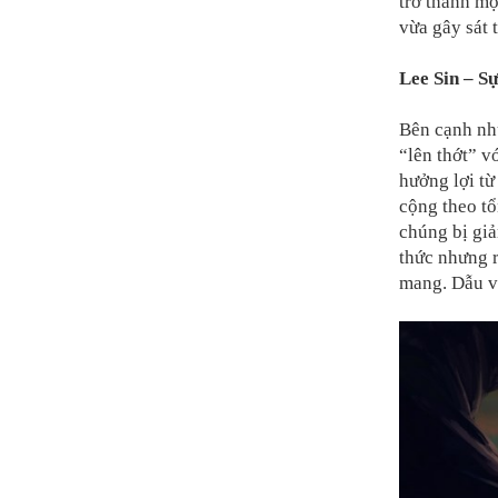
trở thành mộ
vừa gây sát 
Lee Sin – Sự
Bên cạnh nh
“lên thớt” v
hưởng lợi từ
cộng theo tổ
chúng bị gi
thức nhưng 
mang. Dẫu v