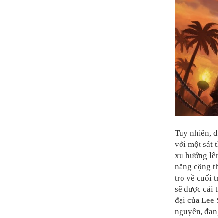
Tuy nhiên, đ
với một sát 
xu hướng lên
năng cộng th
trò về cuối 
sẽ được cải 
đại của Lee 
nguyên, đang