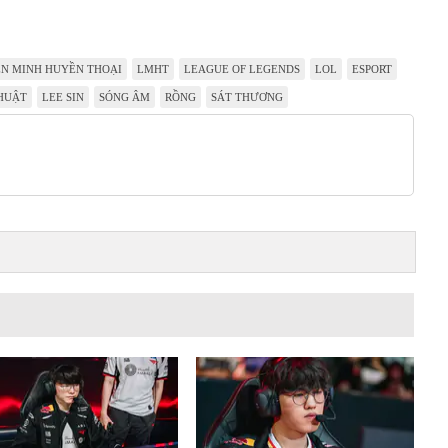
ÊN MINH HUYỀN THOẠI
LMHT
LEAGUE OF LEGENDS
LOL
ESPORT
HUẬT
LEE SIN
SÓNG ÂM
RỒNG
SÁT THƯƠNG