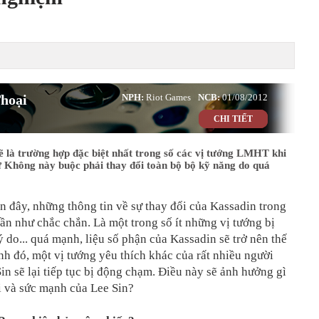
hoại
NPH:
Riot Games
NCB:
01/08/2012
CHI TIẾT
ẽ là trường hợp đặc biệt nhất trong số các vị tướng LMHT khi
Không này buộc phải thay đổi toàn bộ bộ kỹ năng do quá
n đây, những thông tin về sự thay đổi của Kassadin trong
ần như chắc chắn. Là một trong số ít những vị tướng bị
lý do... quá mạnh, liệu số phận của Kassadin sẽ trở nên thế
h đó, một vị tướng yêu thích khác của rất nhiều người
Sin sẽ lại tiếp tục bị động chạm. Điều này sẽ ảnh hưởng gì
i và sức mạnh của Lee Sin?