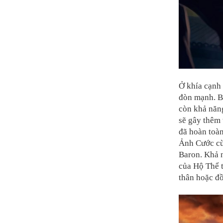
Ở khía cạnh 
đòn mạnh. B
còn khả năn
sẽ gây thêm 
đã hoàn toà
Ảnh Cước cù
Baron. Khả n
của Hộ Thể t
thân hoặc đồ