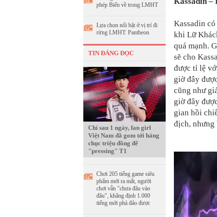
Kassadin – 
phép Biến về trong LMHT
Kassadin có 
Lựa chọn nổi bật ở vị trí đi
rừng LMHT: Pantheon
khi Lữ Khác
quá mạnh. G
TIN ĐÁNG ĐỌC
sẽ cho Kassa
được tỉ lệ v
giờ đây được
cũng như giả
giờ đây được
gian hồi chi
địch, nhưng 
Chỉ sau 1 ngày, fan girl
Việt Nam đã gom tới hàng
chục triệu đồng để
"pressing" T1
Chơi 205 tiếng game siêu
phẩm mới ra mắt, người
chơi vẫn "chưa đâu vào
đâu", khẳng định 1.000
tiếng mới phá đảo được