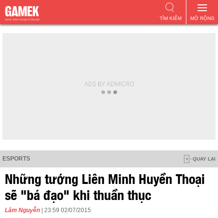
TÌM KIẾM
MỞ RỘNG
ESPORTS
QUAY LẠI
Những tướng Liên Minh Huyền Thoại
sẽ "bá đạo" khi thuần thục
Lâm Nguyễn
| 23:59 02/07/2015