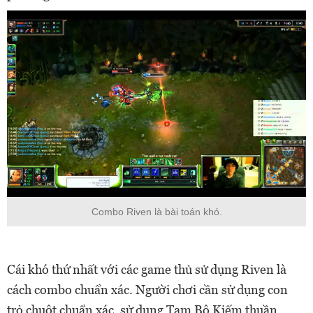
Combo Riven là bài toán khó.
Cái khó thứ nhất với các game thủ sử dụng Riven là
cách combo chuẩn xác. Người chơi cần sử dụng con
trỏ chuột chuẩn xác, sử dụng Tam Bộ Kiếm thuần