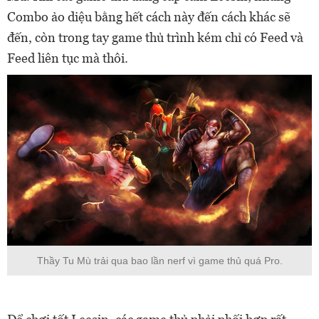
Combo ảo diệu bằng hết cách này đến cách khác sẽ
đến, còn trong tay game thủ trình kém chỉ có Feed và
Feed liên tục mà thôi.
Thầy Tu Mù trải qua bao lần nerf vì game thủ quá Pro.