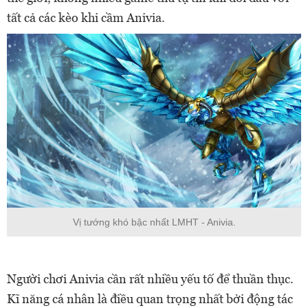
tất cả các kèo khi cầm Anivia.
Vị tướng khó bậc nhất LMHT - Anivia.
Người chơi Anivia cần rất nhiều yếu tố để thuần thục.
Kĩ năng cá nhân là điều quan trọng nhất bởi động tác