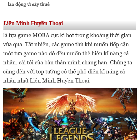
lao động vì cày thuê
Liên Minh Huyền Thoại
là tựa game MOBA cực kì hot trong khoảng thời gian
vừa qua. Tất nhiên, các game thủ khi muốn tiếp cận
một tựa game nào đó đều muốn thể hiện kĩ năng cá
nhân, cái tôi của bản thân mình chẳng hạn. Chúng ta
cùng đến với top tướng có thể phô diễn kĩ năng cá
nhân nhất
Liên Minh Huyền Thoại
.