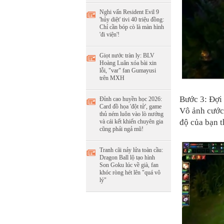
Nghi vấn Resident Evil 9
'hủy diệt' tivi 40 triệu đồng:
Chỉ cần bóp cò là màn hình
'đi viện'!
Giọt nước tràn ly: BLV
Hoàng Luân xóa bài xin
lỗi, "var" fan Gumayusi
trên MXH
Bước 3: Đợi 
Đỉnh cao huyền học 2026:
Card đồ họa 'đột tử', game
Vô ảnh cước 
thủ ném luôn vào lò nướng
độ của bạn t
và cái kết khiến chuyên gia
cũng phải ngả mũ!
Tranh cãi nảy lửa toàn cầu:
Dragon Ball lộ tạo hình
Son Goku lúc về già, fan
khóc ròng hét lên "quá vô
lý"