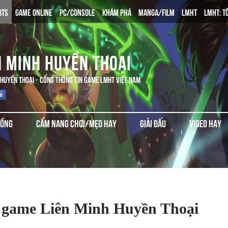
RTS
GAME ONLINE
PC/CONSOLE
KHÁM PHÁ
MANGA/FILM
LMHT
LMHT: T
N MINH HUYỀN THOẠI
 HUYỀN THOẠI - CỔNG THÔNG TIN GAME LMHT VIỆT NAM
ĐỒNG
CẨM NANG CHƠI/MẸO HAY
GIẢI ĐẤU
VIDEO HAY
ề game Liên Minh Huyền Thoại