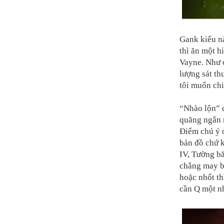
Gank kiểu nà
thì ăn một 
Vayne. Như 
lượng sát th
tôi muốn chi
“Nhào lộn” 
quãng ngắn 
Điểm chú ý ở
bản đồ chứ k
IV, Tường b
chẳng may bị
hoặc nhốt th
cần Q một nh