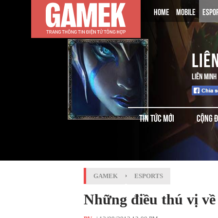
HOME
MOBILE
ESPO
LIÊ
LIÊN MINH
TIN TỨC MỚI
CỘNG 
GAMEK
›
ESPORTS
Những điều thú vị v