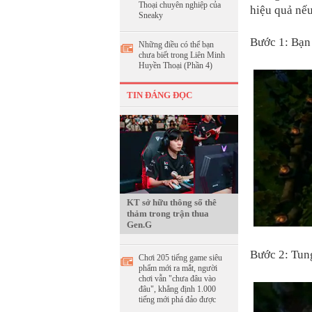
Thoại chuyên nghiệp của
hiệu quả nếu
Sneaky
Bước 1: Bạn 
Những điều có thể bạn
chưa biết trong Liên Minh
Huyền Thoại (Phần 4)
TIN ĐÁNG ĐỌC
KT sở hữu thông số thê
thảm trong trận thua
Gen.G
Bước 2: Tun
Chơi 205 tiếng game siêu
phẩm mới ra mắt, người
chơi vẫn "chưa đâu vào
đâu", khẳng định 1.000
tiếng mới phá đảo được