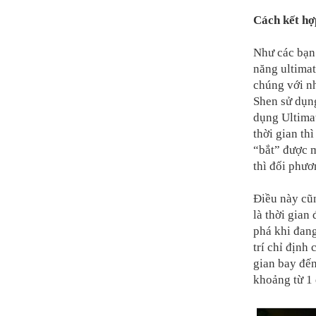
Cách kết hợ
Như các bạn 
năng ultimat
chúng với nh
Shen sử dụn
dụng Ultimat
thời gian th
“bắt” được 
thì đối phươ
Điều này cũn
là thời gian
phá khi đang
trí chỉ định
gian bay đế
khoảng từ 1 