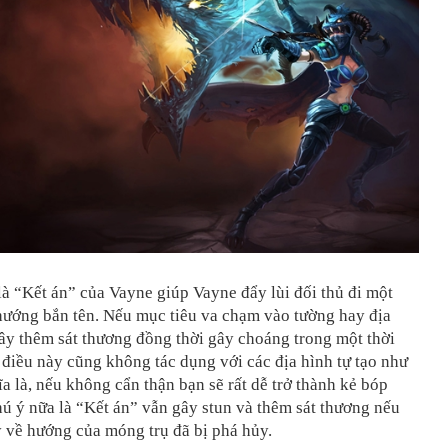
là “Kết án” của Vayne giúp Vayne đẩy lùi đối thủ đi một
hướng bắn tên. Nếu mục tiêu va chạm vào tường hay địa
gây thêm sát thương đồng thời gây choáng trong một thời
điều này cũng không tác dụng với các địa hình tự tạo như
ĩa là, nếu không cẩn thận bạn sẽ rất dễ trở thành kẻ bóp
ú ý nữa là “Kết án” vẫn gây stun và thêm sát thương nếu
 về hướng của móng trụ đã bị phá hủy.