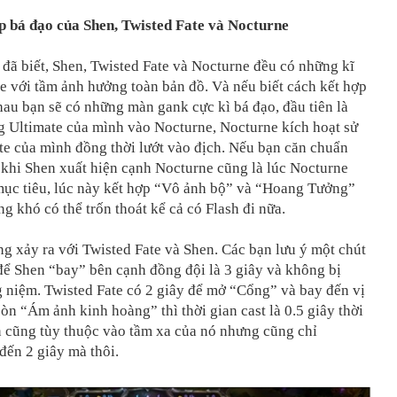
p bá đạo của Shen, Twisted Fate và Nocturne
đã biết, Shen, Twisted Fate và Nocturne đều có những kĩ
e với tầm ảnh hưởng toàn bản đồ. Và nếu biết cách kết hợp
au bạn sẽ có những màn gank cực kì bá đạo, đầu tiên là
g Ultimate của mình vào Nocturne, Nocturne kích hoạt sử
e của mình đồng thời lướt vào địch. Nếu bạn căn chuẩn
ì khi Shen xuất hiện cạnh Nocturne cũng là lúc Nocturne
mục tiêu, lúc này kết hợp “Vô ảnh bộ” và “Hoang Tưởng”
ng khó có thể trốn thoát kể cả có Flash đi nữa.
g xảy ra với Twisted Fate và Shen. Các bạn lưu ý một chút
 để Shen “bay” bên cạnh đồng đội là 3 giây và không bị
 niệm. Twisted Fate có 2 giây để mở “Cổng” và bay đến vị
 còn “Ám ảnh kinh hoàng” thì thời gian cast là 0.5 giây thời
n cũng tùy thuộc vào tầm xa của nó nhưng cũng chỉ
đến 2 giây mà thôi.