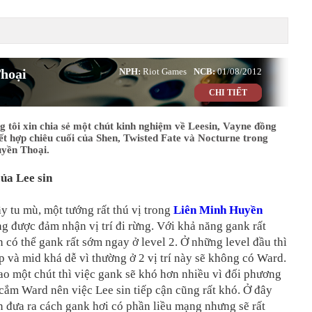
hoại
NPH:
Riot Games
NCB:
01/08/2012
CHI TIẾT
 tôi xin chia sẻ một chút kinh nghiệm về Leesin, Vayne đồng
kết hợp chiêu cuối của Shen, Twisted Fate và Nocturne trong
yền Thoại.
ủa Lee sin
y tu mù, một tướng rất thú vị trong
Liên Minh Huyền
ng được đảm nhận vị trí đi rừng. Với khả năng gank rất
 có thể gank rất sớm ngay ở level 2. Ở những level đầu thì
p và mid khá dễ vì thường ở 2 vị trí này sẽ không có Ward.
o một chút thì việc gank sẽ khó hơn nhiều vì đối phương
 cắm Ward nên việc Lee sin tiếp cận cũng rất khó. Ở đây
n đưa ra cách gank hơi có phần liều mạng nhưng sẽ rất