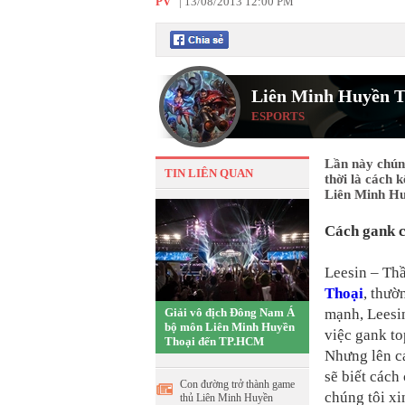
PV
|
13/08/2013 12:00 PM
Liên Minh Huyền T
ESPORTS
Lần này chúng
TIN LIÊN QUAN
thời là cách 
Liên Minh Hu
Cách gank c
Leesin – Thầ
Thoại
, thườ
Giải vô địch Đông Nam Á
mạnh, Leesin
bộ môn Liên Minh Huyền
việc gank to
Thoại đến TP.HCM
Nhưng lên ca
sẽ biết cách
Con đường trở thành game
chúng tôi xi
thủ Liên Minh Huyền