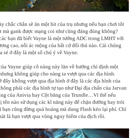
y chắc chắn sẽ ăn một hit của trụ nhưng nếu bạn chơi tốt
hit mà gank được mạng coi như cũng đáng đúng không?
các bạn đã biết Vayne là một tướng ADC trong LMHT với
ương cao, nỗi ác mộng của bất cứ đối thủ nào. Cái chúng
a sẻ ở đây là một số chú ý về Vayne.
của Vayne giúp cô nàng này lăn về hướng chỉ định một
nhưng không giúp cho nàng ta vượt qua các địa hình.
 đây không vượt qua địa hình ở đây là các địa hình của
hông phải các địa hình tự tạo như Đại địa chấn của Jarvan
ăng của Anivia hay Cột băng của Trundle…Vì thế nếu
 tên nào sử dụng các kĩ năng này để chặn đường hay trói
ì bạn cũng đừng quá hoảng mà dung Flash kẻo lại phí. Chỉ
át là bạn vượt qua vùng nguy hiểm của địch rồi.