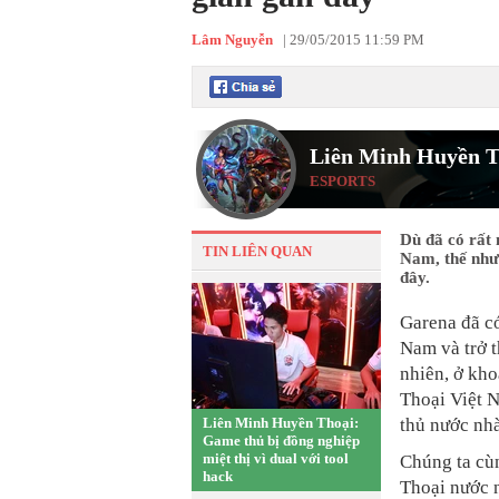
Lâm Nguyễn
|
29/05/2015 11:59 PM
Liên Minh Huyền T
ESPORTS
Dù đã có rất 
TIN LIÊN QUAN
Nam, thế như
đây.
Garena đã có
Nam và trở t
nhiên, ở kh
Thoại Việt 
Liên Minh Huyền Thoại:
thủ nước nh
Game thủ bị đồng nghiệp
miệt thị vì dual với tool
Chúng ta cù
hack
Thoại nước n