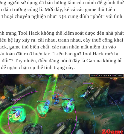
ững người sử dụng đã bán lương tâm của mình để giành thứ
n đấu trường công lí. Mới đây, kể cả các game thủ Liên
Thoại chuyên nghiệp như TQK cũng dính “phốt” với tình
ình trạng Tool Hack không thể kiểm soát được đến nhà phát
iều hệ lụy xảy ra, cãi nhau, tranh nhau, cày thuê công khai
ck, game thủ biến chất, các nạn nhân mất niềm tin vào
ài toán đặt ra ở hiện tại: “Liệu bao giờ Tool Hack mới bị
ệt đối”? Tuy nhiên, điều đáng nói ở đây là Garena không hề
 để ngăn chặn cụ thể tình trạng này.