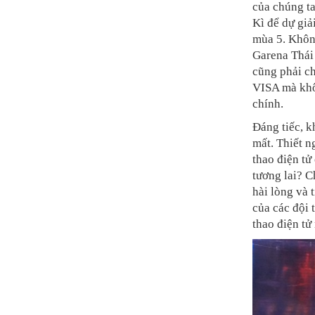
của chúng ta
Kì để dự giả
mùa 5. Không
Garena Thái 
cũng phải ch
VISA mà khô
chính.
Đáng tiếc, k
mất. Thiết n
thao điện tử
tương lai? C
hài lòng và 
của các đội 
thao điện tử