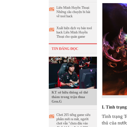
Liên Minh Huyền Thoại:
Những câu chuyện bi hài
về tool hack
Xuất hiện dịch vụ bán tool
hack Liên Minh Huyền
Thoại cho quán game
TIN ĐÁNG ĐỌC
KT sở hữu thông số thê
thảm trong trận thua
Gen.G
I. Tình trạn
Chơi 205 tiếng game siêu
Tình trạng 
phẩm mới ra mắt, người
thủ của nước
chơi vẫn "chưa đâu vào