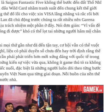
 là Saigon Fantastic Five không thể bước đến đất Thổ Nhĩ
i đấu Wild Card nhằm tranh suất đến chung kết thế giới
 thể đổ lỗi cho việc xin VISA lằng nhằng và rắc rối bởi
Lan đã chủ động trước chúng ta rất nhiều nên Garena
ịu trách nhiệm một phần ở đây. Nói đơn giản: “Vì vấn đề
ng đi được” khó có thể lọt tai những người hâm mộ chân
hi mọi thứ gần như đã đến tận tay, cơ hội vẫn có thể vuột
ghĩ, liệu có phải duyên số chưa đến hay trời định rằng thể
 cần phải phát triển hơn mới xứng đáng với quốc tế trong
hứng kiến sự việc vừa qua, không ít game thủ tỏ ra không
tiếc nuối, đặc biệt là những người luôn dõi theo từng bước
tuyển Việt Nam qua từng giai đoạn. Nỗi buồn của nền thể
 nước nhà.