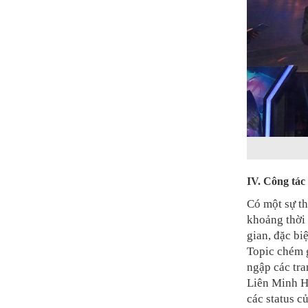
IV. Công tác
Có một sự th
khoảng thời 
gian, đặc bi
Topic chém g
ngập các tr
Liên Minh H
các status củ