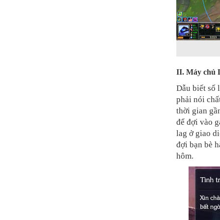
II. Máy chủ 
Dẫu biết số
phải nói ch
thời gian gầ
để đợi vào g
lag ở giao d
đợi bạn bè h
hôm.