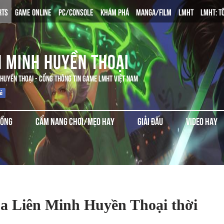
RTS
GAME ONLINE
PC/CONSOLE
KHÁM PHÁ
MANGA/FILM
LMHT
LMHT: T
N MINH HUYỀN THOẠI
 HUYỀN THOẠI - CỔNG THÔNG TIN GAME LMHT VIỆT NAM
ĐỒNG
CẨM NANG CHƠI/MẸO HAY
GIẢI ĐẤU
VIDEO HAY
a Liên Minh Huyền Thoại thời