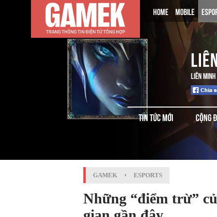
HOME
MOBILE
ESPO
LIÊ
LIÊN MINH
TIN TỨC MỚI
CỘNG 
GAMEK
›
ESPORTS
Những “điểm trừ” củ
gian gần đây