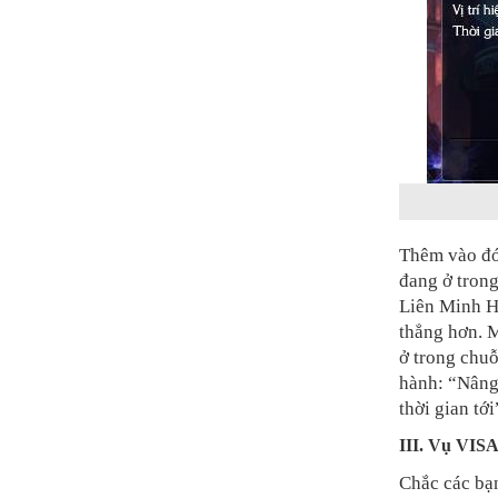
Thêm vào đó,
đang ở tron
Liên Minh H
thẳng hơn. M
ở trong chuỗ
hành: “Nâng
thời gian tới
III. Vụ VISA
Chắc các bạ