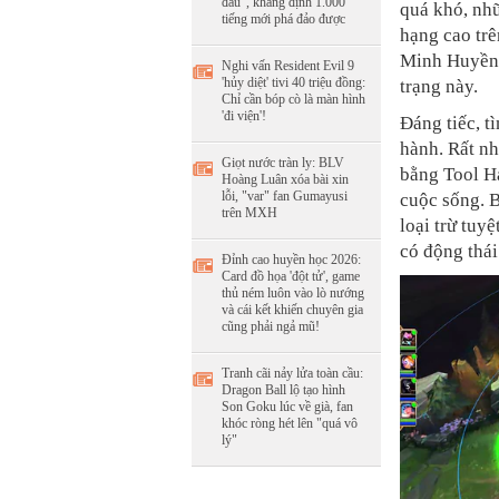
đâu", khẳng định 1.000
quá khó, nh
tiếng mới phá đảo được
hạng cao trê
Minh Huyền 
Nghi vấn Resident Evil 9
'hủy diệt' tivi 40 triệu đồng:
trạng này.
Chỉ cần bóp cò là màn hình
'đi viện'!
Đáng tiếc, t
hành. Rất nh
Giọt nước tràn ly: BLV
bằng Tool Ha
Hoàng Luân xóa bài xin
lỗi, "var" fan Gumayusi
cuộc sống. B
trên MXH
loại trừ tuy
có động thái
Đỉnh cao huyền học 2026:
Card đồ họa 'đột tử', game
thủ ném luôn vào lò nướng
và cái kết khiến chuyên gia
cũng phải ngả mũ!
Tranh cãi nảy lửa toàn cầu:
Dragon Ball lộ tạo hình
Son Goku lúc về già, fan
khóc ròng hét lên "quá vô
lý"