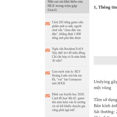
Một sai sót khó hiểu của
HLE trong trận gặp
1, Thông tin
Gen.G
Chơi 205 tiếng game siêu
phẩm mới ra mắt, người
chơi vẫn "chưa đâu vào
đâu", khẳng định 1.000
tiếng mới phá đảo được
Nghi vấn Resident Evil 9
'hủy diệt' tivi 40 triệu đồng:
Chỉ cần bóp cò là màn hình
'đi viện'!
Giọt nước tràn ly: BLV
Hoàng Luân xóa bài xin
lỗi, "var" fan Gumayusi
Undying gây 
trên MXH
một vùng
Đỉnh cao huyền học 2026:
Card đồ họa 'đột tử', game
Tầm sử dụng
thủ ném luôn vào lò nướng
Bán kính ản
và cái kết khiến chuyên gia
cũng phải ngả mũ!
Sát thương: