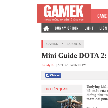
GAME 
GUNNY ORIGIN
LMHT
LIÊN
GAMEK
›
ESPORTS
Mini Guide DOTA 2: 
Kandy K
|
27/11/2014 06:10 PM
Undying khá 
TIN LIÊN QUAN
hồi máu của 
dường như trở
team đối phư