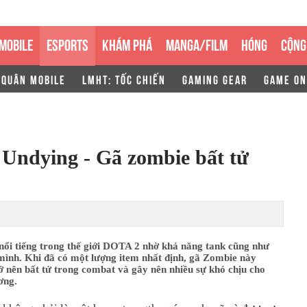
MOBILE
ESPORTS
KHÁM PHÁ
MANGA/FILM
HÓNG
CỘNG
 QUÂN MOBILE
LMHT: TỐC CHIẾN
GAMING GEAR
GAME ON
Undying - Gã zombie bất tử
nổi tiếng trong thế giới DOTA 2 nhờ khả năng tank cũng như
mình. Khi đã có một lượng item nhất định, gã Zombie này
 nên bất tử trong combat và gây nên nhiều sự khó chịu cho
ơng.