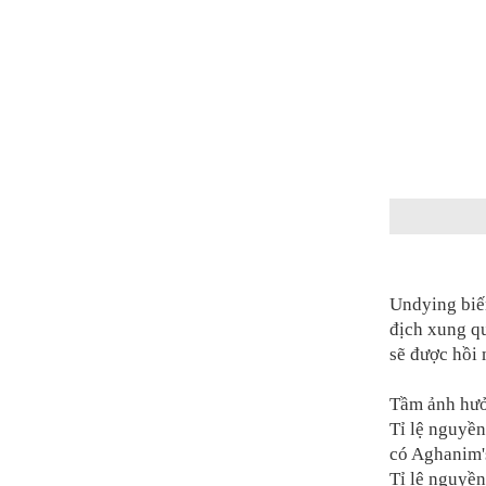
Undying biế
địch xung q
sẽ được hồi 
Tầm ảnh hư
Tỉ lệ nguyề
có Aghanim'
Tỉ lệ nguyề