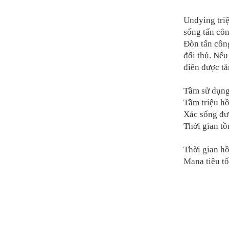
Undying triệ
sống tấn côn
Đòn tấn công
đối thủ. Nế
điên được tă
Tầm sử dụng
Tầm triệu h
Xác sống đư
Thời gian tồ
Thời gian hồ
Mana tiêu t