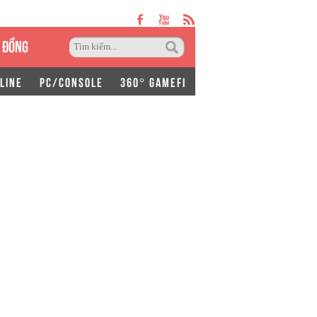
 ĐỒNG
LINE
PC/CONSOLE
360° GAMEFI