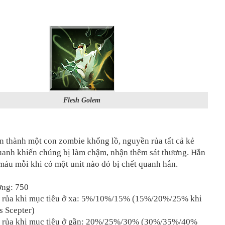
Flesh Golem
n thành một con zombie khổng lồ, nguyền rủa tất cả kẻ
uanh khiến chúng bị làm chậm, nhận thêm sát thương. Hắn
máu mỗi khi có một unit nào đó bị chết quanh hắn.
ởng: 750
n rủa khi mục tiêu ở xa: 5%/10%/15% (15%/20%/25% khi
s Scepter)
n rủa khi mục tiêu ở gần: 20%/25%/30% (30%/35%/40%