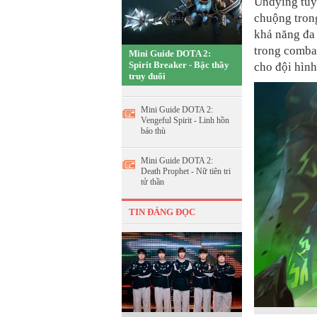
Undying tuy
chuộng tron
khả năng đa 
trong comba
Mini Guide DOTA 2:
Spirit Breaker - Bậc thầy
cho đội hình
truy đuổi
Mini Guide DOTA 2:
Vengeful Spirit - Linh hồn
báo thù
Mini Guide DOTA 2:
Death Prophet - Nữ tiên tri
tử thần
TIN ĐÁNG ĐỌC