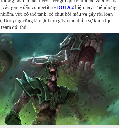
 không phải là một hero strength quá mạnh mẽ và được ưa
g các game đấu competitive
DOTA 2
hiện nay. Thế nhưng
nhiệm, vừa có thể tank, có chút hồi máu và gây rối loạn
t, Undying cũng là một hero gây nên nhiều sự khó chịu
 team đối thủ.