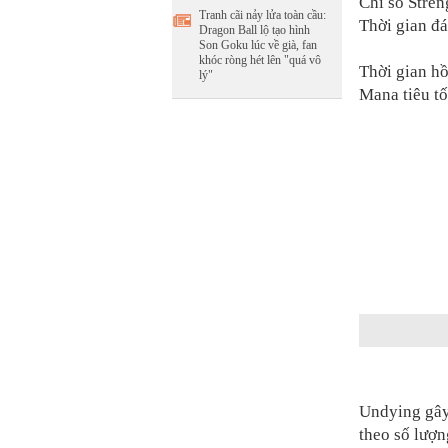
Chỉ số Stren
Tranh cãi nảy lửa toàn cầu:
Thời gian đá
Dragon Ball lộ tạo hình
Son Goku lúc về già, fan
khóc ròng hét lên "quá vô
Thời gian hồ
lý"
Mana tiêu t
Undying gây
theo số lượn