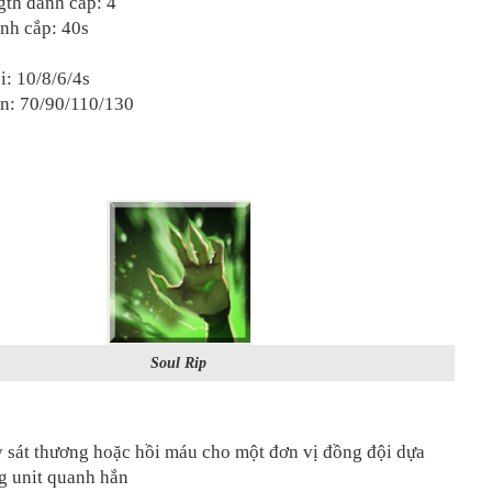
gth đánh cắp: 4
nh cắp: 40s
i: 10/8/6/4s
ốn: 70/90/110/130
Soul Rip
 sát thương hoặc hồi máu cho một đơn vị đồng đội dựa
g unit quanh hắn