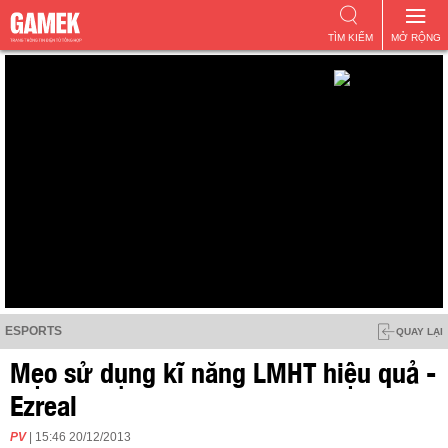
TÌM KIẾM
MỞ RỘNG
ESPORTS
QUAY LẠI
Mẹo sử dụng kĩ năng LMHT hiệu quả -
Ezreal
PV
| 15:46 20/12/2013