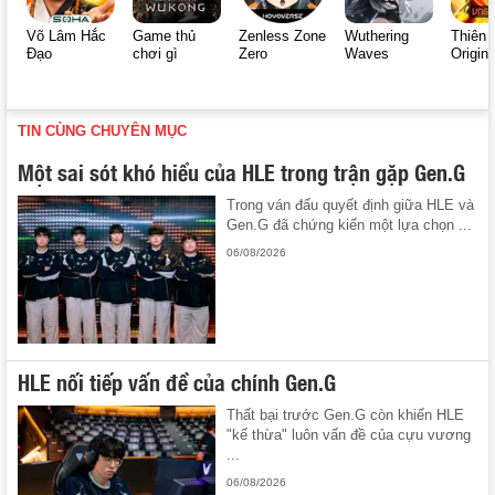
Võ Lâm Hắc
Game thủ
Zenless Zone
Wuthering
Thiên 
Đạo
chơi gì
Zero
Waves
Origin
TIN CÙNG CHUYÊN MỤC
Một sai sót khó hiểu của HLE trong trận gặp Gen.G
Trong ván đấu quyết định giữa HLE và
Gen.G đã chứng kiến một lựa chọn ...
06/08/2026
HLE nối tiếp vấn đề của chính Gen.G
Thất bại trước Gen.G còn khiến HLE
"kế thừa" luôn vấn đề của cựu vương
...
06/08/2026