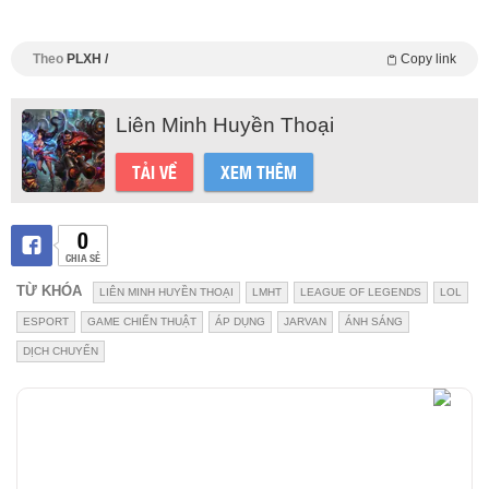
Theo
PLXH /
Copy link
Liên Minh Huyền Thoại
TẢI VỀ
XEM THÊM
0
CHIA SẺ
TỪ KHÓA
LIÊN MINH HUYỀN THOẠI
LMHT
LEAGUE OF LEGENDS
LOL
ESPORT
GAME CHIẾN THUẬT
ÁP DỤNG
JARVAN
ÁNH SÁNG
DỊCH CHUYỂN