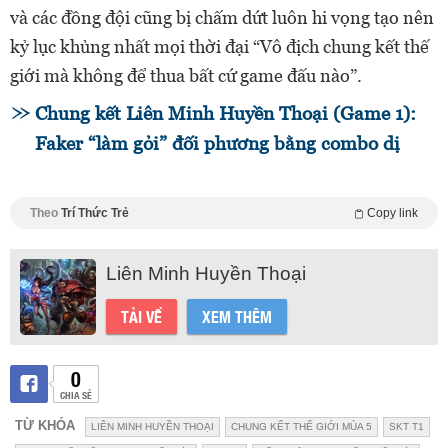
và các đồng đội cũng bị chấm dứt luôn hi vọng tạo nên
kỷ lục khủng nhất mọi thời đại “Vô địch chung kết thế
giới mà không để thua bất cứ game đấu nào”.
Chung kết Liên Minh Huyền Thoại (Game 1):
Faker “làm gỏi” đối phương bằng combo dị
Theo
Trí Thức Trẻ
Copy link
Liên Minh Huyền Thoại
TẢI VỀ
XEM THÊM
0
CHIA SẺ
TỪ KHÓA
LIÊN MINH HUYỀN THOẠI
CHUNG KẾT THẾ GIỚI MÙA 5
SKT T1