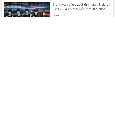
Trong ván đấu quyết định giữa HLE và
Gen.G đã chứng kiến một lựa chọn ...
06/08/2026
HLE nối tiếp vấn đề của chính Gen.G
Thất bại trước Gen.G còn khiến HLE
"kế thừa" luôn vấn đề của cựu vương
...
06/08/2026
Lịch thi đấu LCK 2026 Rounds 3-4 mới nhất: Tuần
khó khăn của HLE
HLE sẽ là đội có lịch thi đấu căng
thẳng bậc nhất tuần thứ hai ...