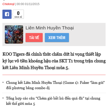
Chidotoji
| 00:00 01/11/2015
0
CHIA SẺ
Liên Minh Huyền Thoại
TẢI VỀ
XEM THÊM
KOO Tigers đã chính thức chấm dứt hi vọng thiết lập
kỷ lục vô tiền khoáng hậu của SKT T1 trong trận chung
kết Liên Minh Huyền Thoại mùa 5.
Chung kết Liên Minh Huyền Thoại (Game 1): Faker “làm gỏi”
đối phương bằng combo dị
Tổng hợp các câu “Chém gió bất hủ đến quá đà” tại chung
kết thế giới mùa 5