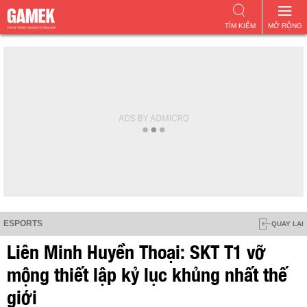
TÌM KIẾM
MỞ RỘNG
ESPORTS
QUAY LẠI
Liên Minh Huyền Thoại: SKT T1 vỡ
mộng thiết lập kỷ lục khủng nhất thế
giới