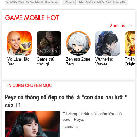
CHUNG KẾT TỔNG LMHT THẾ GIỚI
FAKER
KẾT QUẢ CHUNG KẾT THẾ GIỚI
GAME MOBILE HOT
Xem thêm
Võ Lâm Hắc
Game thủ
Zenless Zone
Wuthering
Thiên 
Đạo
chơi gì
Zero
Waves
Origin
TIN CÙNG CHUYÊN MỤC
Peyz có thông số đẹp có thể là "con dao hai lưỡi"
của T1
T1 đang thi đấu với phần lớn nhờ
vào... Peyz.
09/08/2026