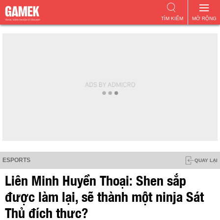
TÌM KIẾM
MỞ RỘNG
ESPORTS
QUAY LẠI
Liên Minh Huyền Thoại: Shen sắp
được làm lại, sẽ thành một ninja Sát
Thủ đích thực?