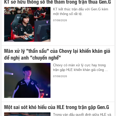
KT sở hữu thông số thê thảm trong trận thua Gen.G
KT kết thúc trận đấu với Gen.G kèm
một thông số rất tệ.
07/08/2026
Màn xử lý "thần sầu" của Chovy lại khiến khán giả
đề nghị anh "chuyển nghề"
Chovy có màn xử lý cực hay trong
trận gặp HLE khiến khán giả cũng ...
07/08/2026
Một sai sót khó hiểu của HLE trong trận gặp Gen.G
Trong ván đấu quyết định giữa HLE và