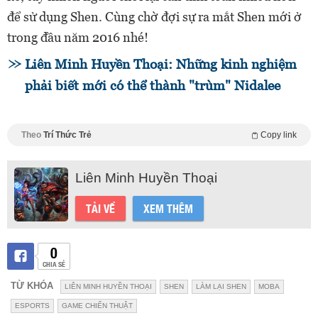
để sử dụng Shen. Cùng chờ đợi sự ra mắt Shen mới ở
trong đầu năm 2016 nhé!
Liên Minh Huyền Thoại: Những kinh nghiệm
phải biết mới có thể thành "trùm" Nidalee
Theo
Trí Thức Trẻ
Copy link
Liên Minh Huyền Thoại
TẢI VỀ
XEM THÊM
0
CHIA SẺ
TỪ KHÓA
LIÊN MINH HUYỀN THOẠI
SHEN
LÀM LẠI SHEN
MOBA
ESPORTS
GAME CHIẾN THUẬT