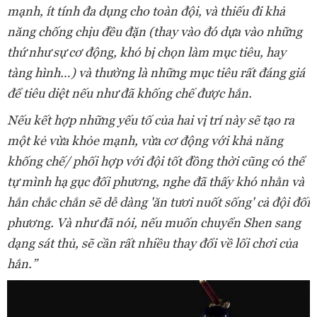
mạnh, ít tính đa dụng cho toàn đội, và thiếu đi khả
năng chống chịu đều đặn (thay vào đó dựa vào những
thứ như sự cơ động, khó bị chọn làm mục tiêu, hay
tàng hình…) và thường là những mục tiêu rất đáng giá
để tiêu diệt nếu như đã khống chế được hắn.
Nếu kết hợp những yếu tố của hai vị trí này sẽ tạo ra
một kẻ vừa khỏe mạnh, vừa cơ động với khả năng
khống chế/ phối hợp với đội tốt đồng thời cũng có thể
tự mình hạ gục đối phương, nghe đã thấy khó nhằn và
hắn chắc chắn sẽ dễ dàng 'ăn tươi nuốt sống' cả đội đối
phương. Và như đã nói, nếu muốn chuyển Shen sang
dạng sát thủ, sẽ cần rất nhiều thay đổi về lối chơi của
hắn.”