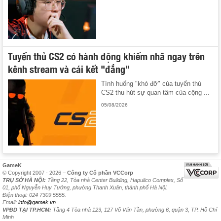
Tuyển thủ CS2 có hành động khiếm nhã ngay trên
kênh stream và cái kết "đắng"
Tình huống "khó đỡ" của tuyển thủ
CS2 thu hút sự quan tâm của cộng ...
05/08/2026
GameK
© Copyright 2007 - 2026 –
Công ty Cổ phần VCCorp
TRỤ SỞ HÀ NỘI:
Tầng 22, Tòa nhà Center Building, Hapulico Complex, Số
01, phố Nguyễn Huy Tưởng, phường Thanh Xuân, thành phố Hà Nội.
Điện thoại: 024 7309 5555.
Email:
info@gamek.vn
VPĐD TẠI TP.HCM:
Tầng 4 Tòa nhà 123, 127 Võ Văn Tần, phường 6, quận 3, TP. Hồ Chí
Minh