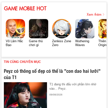
GAME MOBILE HOT
Xem thêm
Võ Lâm Hắc
Game thủ
Zenless Zone
Wuthering
Thiên 
Đạo
chơi gì
Zero
Waves
Origin
TIN CÙNG CHUYÊN MỤC
Peyz có thông số đẹp có thể là "con dao hai lưỡi"
của T1
T1 đang thi đấu với phần lớn nhờ
vào... Peyz.
09/08/2026