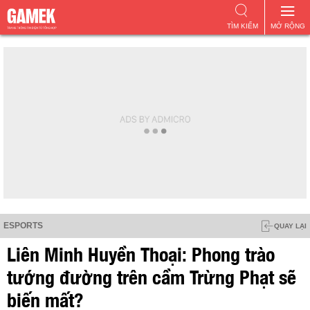
TÌM KIẾM
MỞ RỘNG
ESPORTS
QUAY LẠI
Liên Minh Huyền Thoại: Phong trào
tướng đường trên cầm Trừng Phạt sẽ
biến mất?