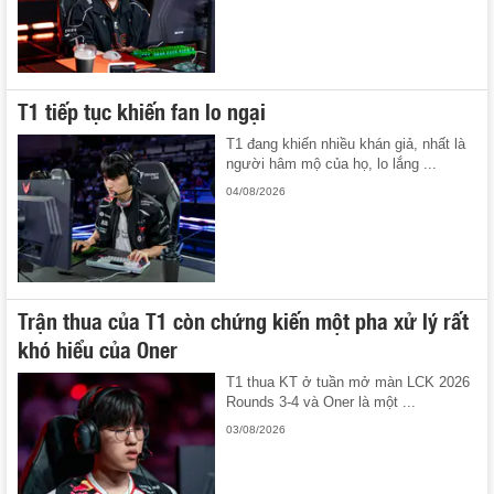
T1 tiếp tục khiến fan lo ngại
T1 đang khiến nhiều khán giả, nhất là
người hâm mộ của họ, lo lắng ...
04/08/2026
Trận thua của T1 còn chứng kiến một pha xử lý rất
khó hiểu của Oner
T1 thua KT ở tuần mở màn LCK 2026
Rounds 3-4 và Oner là một ...
03/08/2026