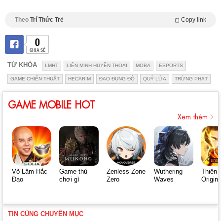
Theo
Trí Thức Trẻ
Copy link
0
CHIA SẺ
TỪ KHÓA
LMHT
LIÊN MINH HUYỀN THOẠI
MOBA
ESPORTS
GAME CHIẾN THUẬT
HECARIM
ĐAO ĐỤNG ĐỘ
QUỶ LỬA
TRỪNG PHẠT
GAME MOBILE HOT
Xem thêm
Võ Lâm Hắc
Game thủ
Zenless Zone
Wuthering
Thiên 
Đạo
chơi gì
Zero
Waves
Origin
TIN CÙNG CHUYÊN MỤC