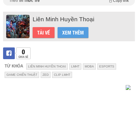
Theo
Trí Thức Trẻ
Copy link
Liên Minh Huyền Thoại
TẢI VỀ
XEM THÊM
0
CHIA SẺ
TỪ KHÓA
LIÊN MINH HUYỀN THOẠI
LMHT
MOBA
ESPORTS
GAME CHIẾN THUẬT
ZED
CLIP LMHT