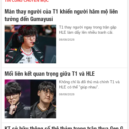
TIN CÙNG CHUYÊN MỤC
Màn thay người của T1 khiến người hâm mộ liên
tưởng đến Gumayusi
T1 thay người ngay trong trận gặp
HLE làm dấy lên nhiều tranh cãi.
08/08/2026
Mối liên kết quan trọng giữa T1 và HLE
Không chỉ là đối thủ mà chính T1 và
HLE có thể "giúp nhau".
08/08/2026
KT sở hữu thông số thê thảm trong trận thua Gen.G