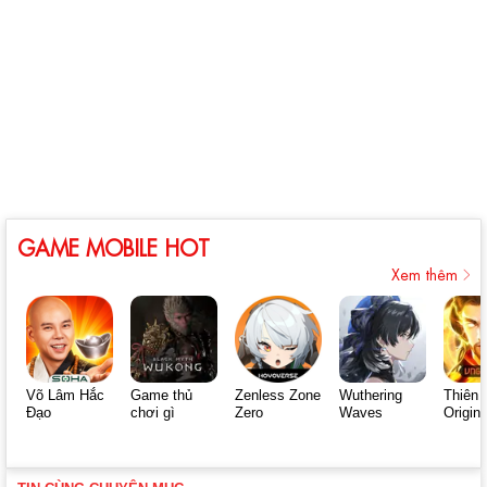
GAME MOBILE HOT
Xem thêm
Võ Lâm Hắc
Game thủ
Zenless Zone
Wuthering
Thiên 
Đạo
chơi gì
Zero
Waves
Origin