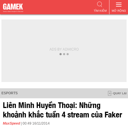
TÌM KIẾM
MỞ RỘNG
ESPORTS
QUAY LẠI
Liên Minh Huyền Thoại: Những
khoảnh khắc tuần 4 stream của Faker
MaxSpeed
| 00:49 16/11/2014