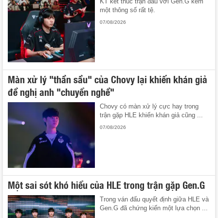
KT kết thúc trận đấu với Gen.G kèm
một thông số rất tệ.
07/08/2026
Màn xử lý "thần sầu" của Chovy lại khiến khán giả
đề nghị anh "chuyển nghề"
Chovy có màn xử lý cực hay trong
trận gặp HLE khiến khán giả cũng ...
07/08/2026
Một sai sót khó hiểu của HLE trong trận gặp Gen.G
Trong ván đấu quyết định giữa HLE và
Gen.G đã chứng kiến một lựa chọn ...