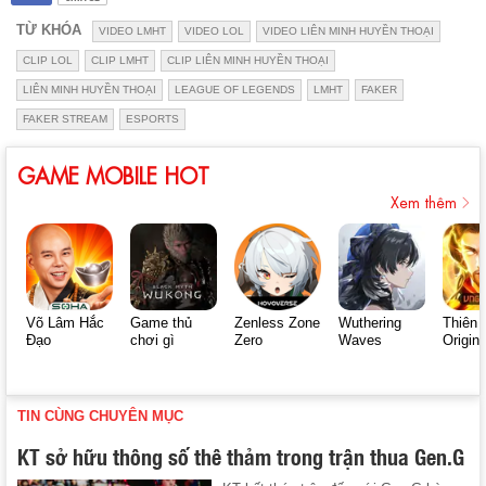
TỪ KHÓA
VIDEO LMHT
VIDEO LOL
VIDEO LIÊN MINH HUYỀN THOẠI
CLIP LOL
CLIP LMHT
CLIP LIÊN MINH HUYỀN THOẠI
LIÊN MINH HUYỀN THOẠI
LEAGUE OF LEGENDS
LMHT
FAKER
FAKER STREAM
ESPORTS
GAME MOBILE HOT
Xem thêm
Võ Lâm Hắc
Game thủ
Zenless Zone
Wuthering
Thiên 
Đạo
chơi gì
Zero
Waves
Origin
TIN CÙNG CHUYÊN MỤC
KT sở hữu thông số thê thảm trong trận thua Gen.G