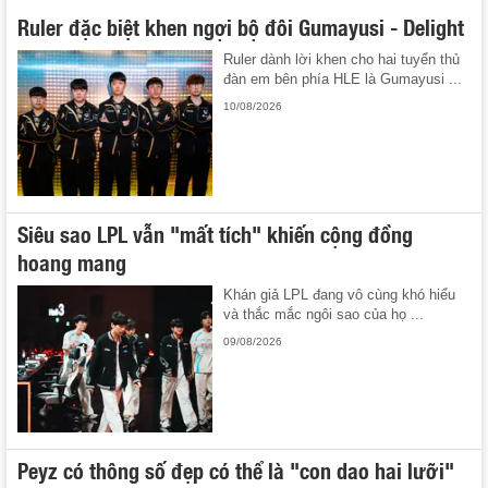
Ruler đặc biệt khen ngợi bộ đôi Gumayusi - Delight
Ruler dành lời khen cho hai tuyển thủ
đàn em bên phía HLE là Gumayusi ...
10/08/2026
Siêu sao LPL vẫn "mất tích" khiến cộng đồng
hoang mang
Khán giả LPL đang vô cùng khó hiểu
và thắc mắc ngôi sao của họ ...
09/08/2026
Peyz có thông số đẹp có thể là "con dao hai lưỡi"