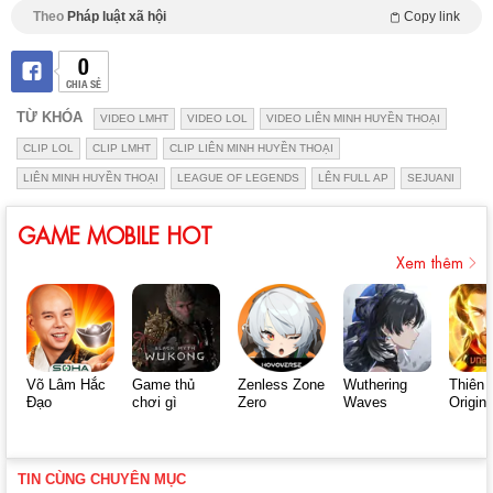
Theo
Pháp luật xã hội
Copy link
0
CHIA SẺ
TỪ KHÓA
VIDEO LMHT
VIDEO LOL
VIDEO LIÊN MINH HUYỀN THOẠI
CLIP LOL
CLIP LMHT
CLIP LIÊN MINH HUYỀN THOẠI
LIÊN MINH HUYỀN THOẠI
LEAGUE OF LEGENDS
LÊN FULL AP
SEJUANI
GAME MOBILE HOT
Xem thêm
Võ Lâm Hắc
Game thủ
Zenless Zone
Wuthering
Thiên 
Đạo
chơi gì
Zero
Waves
Origin
TIN CÙNG CHUYÊN MỤC