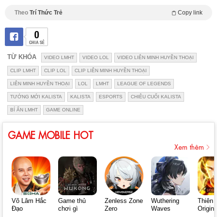
Theo
Trí Thức Trẻ
Copy link
0
CHIA SẺ
TỪ KHÓA
VIDEO LMHT
VIDEO LOL
VIDEO LIÊN MINH HUYỀN THOẠI
CLIP LMHT
CLIP LOL
CLIP LIÊN MINH HUYỀN THOẠI
LIÊN MINH HUYỀN THOẠI
LOL
LMHT
LEAGUE OF LEGENDS
TƯỚNG MỚI KALISTA
KALISTA
ESPORTS
CHIÊU CUỐI KALISTA
BÍ ẨN LMHT
GAME ONLINE
GAME MOBILE HOT
Xem thêm
Võ Lâm Hắc
Game thủ
Zenless Zone
Wuthering
Thiên 
Đạo
chơi gì
Zero
Waves
Origin