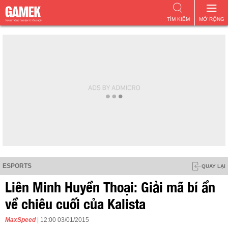
TÌM KIẾM
MỞ RỘNG
ESPORTS
QUAY LẠI
Liên Minh Huyền Thoại: Giải mã bí ẩn
về chiêu cuối của Kalista
MaxSpeed
| 12:00 03/01/2015