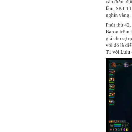
cản được đợt
lầm, SKT T1 
nghìn vàng.
Phút thứ 42,
Baron trộm 
giá cho sự q
với đó là đi
T1 với Lulu 