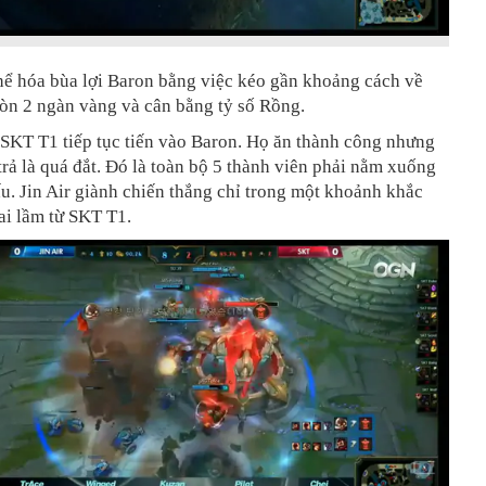
hể hóa bùa lợi Baron bằng việc kéo gần khoảng cách về
òn 2 ngàn vàng và cân bằng tỷ số Rồng.
 SKT T1 tiếp tục tiến vào Baron. Họ ăn thành công nhưng
 trả là quá đắt. Đó là toàn bộ 5 thành viên phải nằm xuống
ấu. Jin Air giành chiến thắng chỉ trong một khoảnh khắc
ai lầm từ SKT T1.