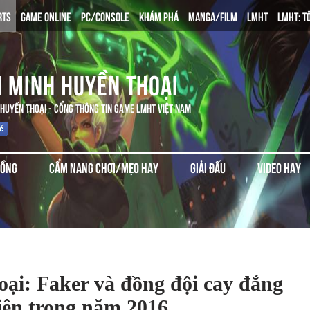
RTS
GAME ONLINE
PC/CONSOLE
KHÁM PHÁ
MANGA/FILM
LMHT
LMHT: T
N MINH HUYỀN THOẠI
 HUYỀN THOẠI - CỔNG THÔNG TIN GAME LMHT VIỆT NAM
ĐỒNG
CẨM NANG CHƠI/MẸO HAY
GIẢI ĐẤU
VIDEO HAY
ại: Faker và đồng đội cay đắng
iên trong năm 2016