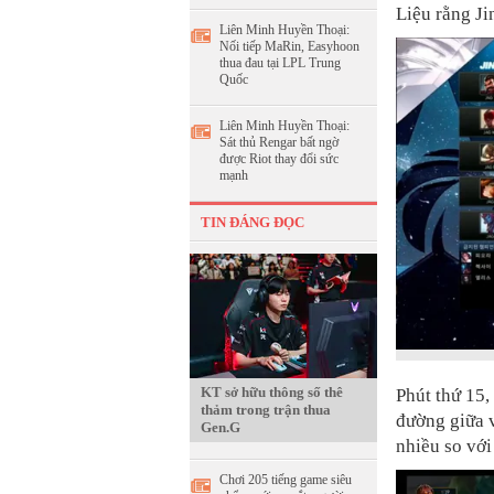
Liệu rằng Ji
Liên Minh Huyền Thoại:
Nối tiếp MaRin, Easyhoon
thua đau tại LPL Trung
Quốc
Liên Minh Huyền Thoại:
Sát thủ Rengar bất ngờ
được Riot thay đổi sức
mạnh
TIN ĐÁNG ĐỌC
KT sở hữu thông số thê
Phút thứ 15,
thảm trong trận thua
đường giữa v
Gen.G
nhiều so vớ
Chơi 205 tiếng game siêu