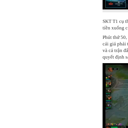
SKT T1 cụ t
tiền xuống c
Phút thứ 50,
cái giá phải
và cả trận đ
quyết định s