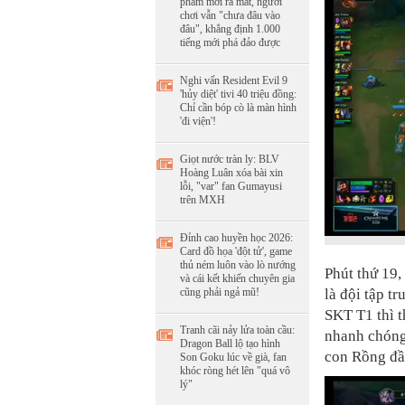
phẩm mới ra mắt, người
chơi vẫn "chưa đâu vào
đâu", khẳng định 1.000
tiếng mới phá đảo được
Nghi vấn Resident Evil 9
'hủy diệt' tivi 40 triệu đồng:
Chỉ cần bóp cò là màn hình
'đi viện'!
Giọt nước tràn ly: BLV
Hoàng Luân xóa bài xin
lỗi, "var" fan Gumayusi
trên MXH
Đỉnh cao huyền học 2026:
Card đồ họa 'đột tử', game
thủ ném luôn vào lò nướng
Phút thứ 19,
và cái kết khiến chuyên gia
cũng phải ngả mũ!
là đội tập tr
SKT T1 thì t
Tranh cãi nảy lửa toàn cầu:
nhanh chóng
Dragon Ball lộ tạo hình
con Rồng đầu
Son Goku lúc về già, fan
khóc ròng hét lên "quá vô
lý"