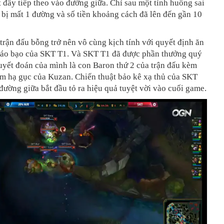
 đẩy tiếp theo vào đường giữa. Chỉ sau một tình huống sai
bị mất 1 đường và số tiền khoảng cách đã lên đến gần 10
 trận đấu bỗng trở nên vô cùng kịch tính với quyết định ăn
táo bạo của SKT T1. Và SKT T1 đã được phần thưởng quý
uyết đoán của mình là con Baron thứ 2 của trận đấu kèm
ểm hạ gục của Kuzan. Chiến thuật bảo kê xạ thủ của SKT
đường giữa bắt đầu tỏ ra hiệu quả tuyệt vời vào cuối game.