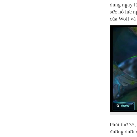
dụng ngay lú
sức nỗ lực n
của Wolf và 
Phút thứ 35, 
đường dưới 