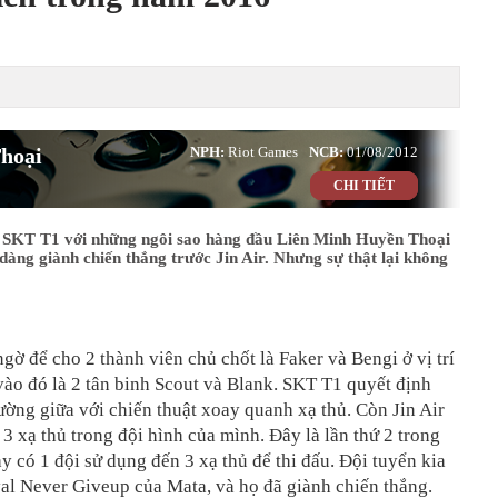
hoại
NPH:
Riot Games
NCB:
01/08/2012
CHI TIẾT
SKT T1 với những ngôi sao hàng đầu Liên Minh Huyền Thoại
ễ dàng giành chiến thắng trước Jin Air. Nhưng sự thật lại không
gờ để cho 2 thành viên chủ chốt là Faker và Bengi ở vị trí
vào đó là 2 tân binh Scout và Blank. SKT T1 quyết định
ờng giữa với chiến thuật xoay quanh xạ thủ. Còn Jin Air
 3 xạ thủ trong đội hình của mình. Đây là lần thứ 2 trong
 có 1 đội sử dụng đến 3 xạ thủ để thi đấu. Đội tuyển kia
al Never Giveup của Mata, và họ đã giành chiến thắng.