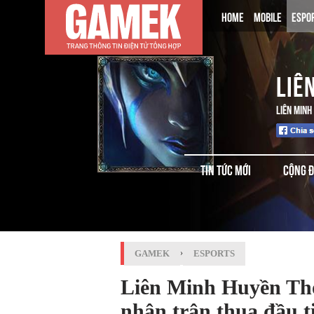
HOME
MOBILE
ESPO
LIÊ
LIÊN MINH
TIN TỨC MỚI
CỘNG 
GAMEK
›
ESPORTS
Liên Minh Huyền Tho
nhận trận thua đầu t