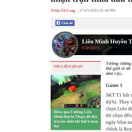
Triệu Tử Long
|
17/01/2016 01:46 PM
Liên Minh Huyền T
ESPORTS
Tưởng chừng 
TIN LIÊN QUAN
thế giới sẽ d
như vậy..
Game 1
SKT T1 bất n
dự bị. Thay 
chọn Lulu đư
Điểm qua 5 tướng Liên
thì chọn đến
Minh Huyền Thoại đỡ đòn
trâu bò nhất khi full 6 món
ngày hôm nay
thủ
chính là Roy