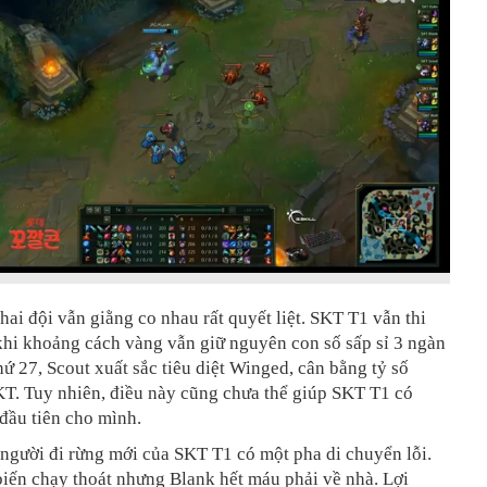
 hai đội vẫn giằng co nhau rất quyết liệt. SKT T1 vẫn thi
khi khoảng cách vàng vẫn giữ nguyên con số sấp sỉ 3 ngàn
hứ 27, Scout xuất sắc tiêu diệt Winged, cân bằng tỷ số
T. Tuy nhiên, điều này cũng chưa thể giúp SKT T1 có
 đầu tiên cho mình.
 người đi rừng mới của SKT T1 có một pha di chuyển lỗi.
iến chạy thoát nhưng Blank hết máu phải về nhà. Lợi