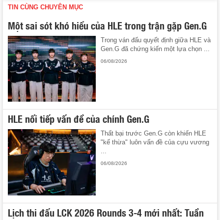
TIN CÙNG CHUYÊN MỤC
Một sai sót khó hiểu của HLE trong trận gặp Gen.G
Trong ván đấu quyết định giữa HLE và
Gen.G đã chứng kiến một lựa chọn ...
06/08/2026
HLE nối tiếp vấn đề của chính Gen.G
Thất bại trước Gen.G còn khiến HLE
"kế thừa" luôn vấn đề của cựu vương
...
06/08/2026
Lịch thi đấu LCK 2026 Rounds 3-4 mới nhất: Tuần