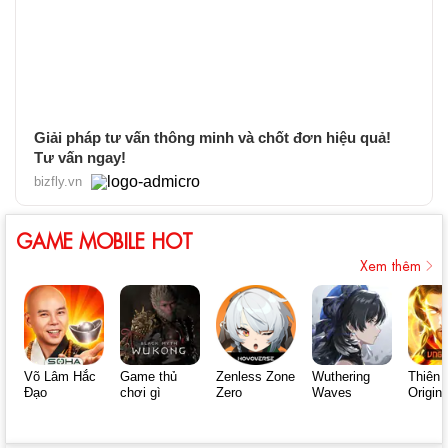
Giải pháp tư vấn thông minh và chốt đơn hiệu quả!
Tư vấn ngay!
bizfly.vn
GAME MOBILE HOT
Xem thêm
Võ Lâm Hắc
Game thủ
Zenless Zone
Wuthering
Thiên 
Đạo
chơi gì
Zero
Waves
Origin