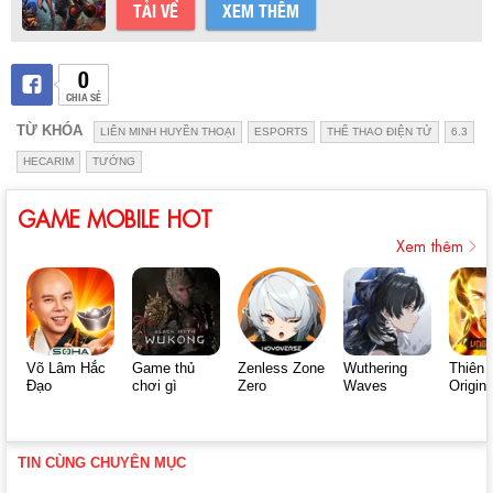
TẢI VỀ
XEM THÊM
0
CHIA SẺ
TỪ KHÓA
LIÊN MINH HUYỀN THOẠI
ESPORTS
THỂ THAO ĐIỆN TỬ
6.3
HECARIM
TƯỚNG
GAME MOBILE HOT
Xem thêm
Võ Lâm Hắc
Game thủ
Zenless Zone
Wuthering
Thiên 
Đạo
chơi gì
Zero
Waves
Origin
TIN CÙNG CHUYÊN MỤC