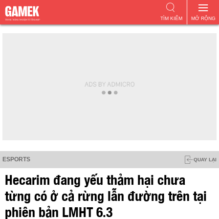
TÌM KIẾM
MỞ RỘNG
ESPORTS
QUAY LẠI
Hecarim đang yếu thảm hại chưa
từng có ở cả rừng lẫn đường trên tại
phiên bản LMHT 6.3