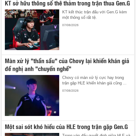
KT sở hữu thông số thê thảm trong trận thua Gen.G
KT kết thúc trận đấu với Gen.G kèm
một thông số rất tệ.
07/08/2026
Màn xử lý "thần sầu" của Chovy lại khiến khán giả
đề nghị anh "chuyển nghề"
Chovy có màn xử lý cực hay trong
trận gặp HLE khiến khán giả cũng ...
07/08/2026
Một sai sót khó hiểu của HLE trong trận gặp Gen.G
Trong ván đấu quyết định giữa HLE và