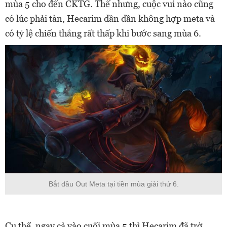
mùa 5 cho đến CKTG. Thế nhưng, cuộc vui nào cũng
có lúc phải tàn, Hecarim dần dần không hợp meta và
có tỷ lệ chiến thắng rất thấp khi bước sang mùa 6.
Bắt đầu Out Meta tại tiền mùa giải thứ 6.
Cụ thể, ngay cả vào cuối mùa 5 thì Hecarim đã trở