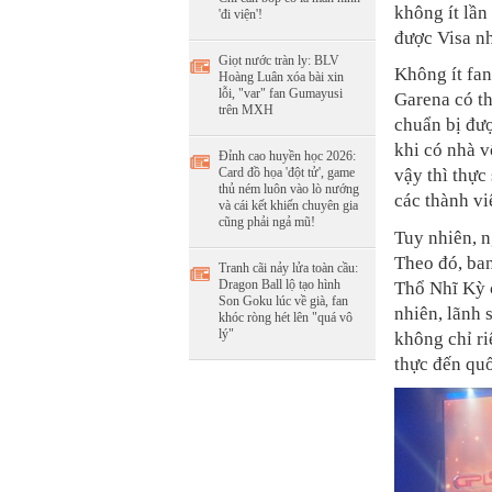
không ít lần
'đi viện'!
được Visa nh
Giọt nước tràn ly: BLV
Không ít fan
Hoàng Luân xóa bài xin
lỗi, "var" fan Gumayusi
Garena có th
trên MXH
chuẩn bị đượ
khi có nhà v
Đỉnh cao huyền học 2026:
Card đồ họa 'đột tử', game
vậy thì thực
thủ ném luôn vào lò nướng
các thành vi
và cái kết khiến chuyên gia
cũng phải ngả mũ!
Tuy nhiên, n
Theo đó, ban
Tranh cãi nảy lửa toàn cầu:
Dragon Ball lộ tạo hình
Thổ Nhĩ Kỳ 
Son Goku lúc về già, fan
nhiên, lãnh 
khóc ròng hét lên "quá vô
lý"
không chỉ ri
thực đến quố