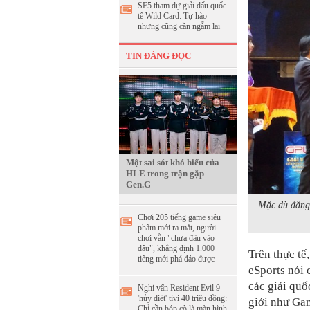
SF5 tham dự giải đấu quốc
tế Wild Card: Tự hào
nhưng cũng cần ngẫm lại
TIN ĐÁNG ĐỌC
Một sai sót khó hiểu của
HLE trong trận gặp
Gen.G
Mặc dù đăng 
Chơi 205 tiếng game siêu
phẩm mới ra mắt, người
chơi vẫn "chưa đâu vào
đâu", khẳng định 1.000
Trên thực tế
tiếng mới phá đảo được
eSports nói 
các giải quố
Nghi vấn Resident Evil 9
'hủy diệt' tivi 40 triệu đồng:
giới như Ga
Chỉ cần bóp cò là màn hình