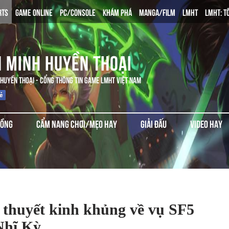
RTS
GAME ONLINE
PC/CONSOLE
KHÁM PHÁ
MANGA/FILM
LMHT
LMHT: T
N MINH HUYỀN THOẠI
 HUYỀN THOẠI - CỔNG THÔNG TIN GAME LMHT VIỆT NAM
ĐỒNG
CẨM NANG CHƠI/MẸO HAY
GIẢI ĐẤU
VIDEO HAY
 thuyết kinh khủng về vụ SF5
Nhĩ Kỳ