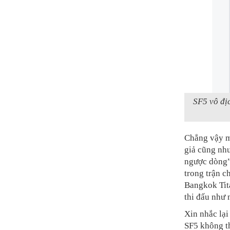
SF5 vô địc
Chẳng vậy m
giả cũng nh
ngược dòng” 
trong trận c
Bangkok Tita
thi đấu như
Xin nhắc lại
SF5 không t