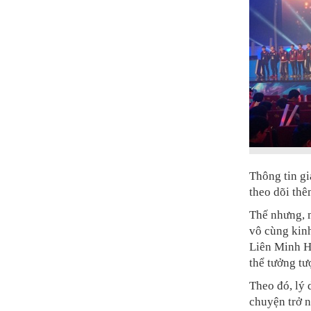
Thông tin gi
theo dõi th
Thế nhưng, m
vô cùng kin
Liên Minh H
thể tưởng tư
Theo đó, lý 
chuyện trở n