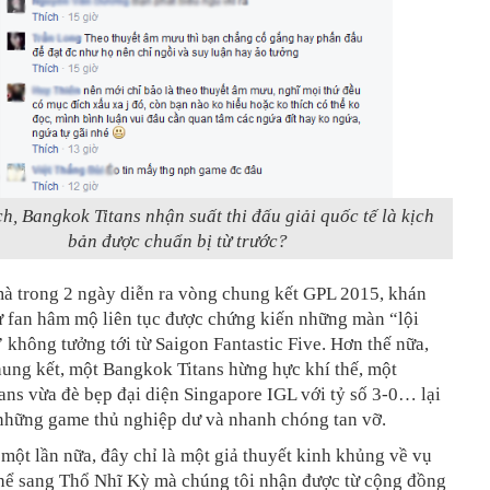
h, Bangkok Titans nhận suất thi đấu giải quốc tế là kịch
bản được chuẩn bị từ trước?
à trong 2 ngày diễn ra vòng chung kết GPL 2015, khán
ư fan hâm mộ liên tục được chứng kiến những màn “lội
không tưởng tới từ Saigon Fantastic Five. Hơn thế nữa,
hung kết, một Bangkok Titans hừng hực khí thế, một
ns vừa đè bẹp đại diện Singapore IGL với tỷ số 3-0… lại
 những game thủ nghiệp dư và nhanh chóng tan vỡ.
 một lần nữa, đây chỉ là một giả thuyết kinh khủng về vụ
hể sang Thổ Nhĩ Kỳ mà chúng tôi nhận được từ cộng đồng