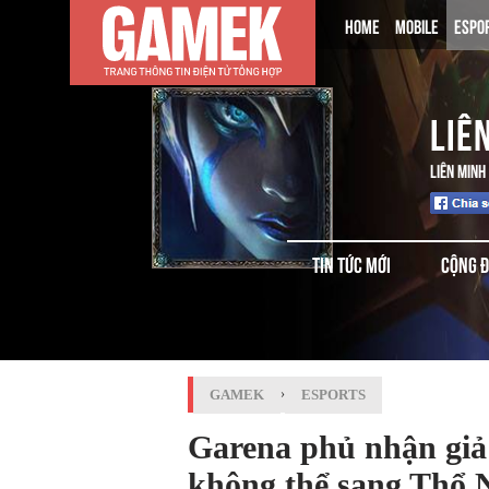
HOME
MOBILE
ESPO
LIÊ
LIÊN MINH
TIN TỨC MỚI
CỘNG 
GAMEK
›
ESPORTS
Garena phủ nhận giả
không thể sang Thổ 