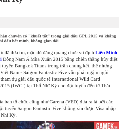
hận chuyện có "khuất tất" trong giải đấu GPL 2015 và khẳng
thi đấu hết mình, không gian dối.
ôi đã đưa tin, mặc dù đăng quang chức vô địch
Liên Minh
i
Đông Nam Á Mùa Xuân 2015 bằng chiến thắng hủy diệt
i tuyển Bangkok Titans trong trận chung kết, thế nhưng
 Việt Nam - Saigon Fantastic Five vẫn phải ngậm ngùi
tham dự giải đấu quốc tế International Wild Card
 2015 (IWCI) tại Thổ Nhĩ Kỳ cho đội tuyển đến từ Thái
a ban tổ chức cũng như Garena (VED) đưa ra là bởi các
ội tuyển Saigon Fantastic Five không xin được Visa nhập
 Nhĩ Kỳ.