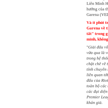
Liên Minh H
hưởng của th
Garena (VED)
Và ít phút t
Garena về t
tất" trong 
mình, không
"
Giải đấu v
vừa qua là 
trong hệ th
chặt chẽ về 
tính chuyên 
liên quan tớ
đấu của Riot
toàn bộ các 
các đại diện
Premier Leag
khán giả.