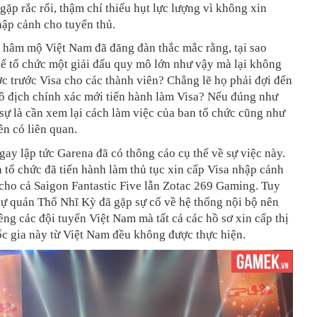
 gặp rắc rối, thậm chí thiếu hụt lực lượng vì không xin
ập cảnh cho tuyển thủ.
 hâm mộ Việt Nam đã đăng đàn thắc mắc rằng, tại sao
ể tổ chức một giải đấu quy mô lớn như vậy mà lại không
c trước Visa cho các thành viên? Chẳng lẽ họ phải đợi đến
ô địch chính xác mới tiến hành làm Visa? Nếu đúng như
 sự là cần xem lại cách làm việc của ban tổ chức cũng như
ên có liên quan.
gay lập tức Garena đã có thông cáo cụ thể về sự việc này.
 tổ chức đã tiến hành làm thủ tục xin cấp Visa nhập cảnh
cho cả Saigon Fantastic Five lẫn Zotac 269 Gaming. Tuy
sự quán Thổ Nhĩ Kỳ đã gặp sự cố về hệ thống nội bộ nên
êng các đội tuyển Việt Nam mà tất cả các hồ sơ xin cấp thị
c gia này từ Việt Nam đều không được thực hiện.