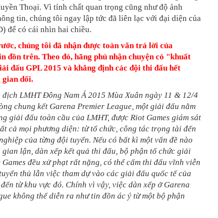
uyền Thoại. Vì tính chất quan trọng cũng như độ ảnh
ông tin, chúng tôi ngay lập tức đã liên lạc với đại diện của
 để có cái nhìn hai chiều.
rước, chúng tôi đã nhận được toàn văn trả lời của
in đồn trên. Theo đó, hãng phủ nhận chuyện có "khuất
giải đấu GPL 2015 và khẳng định các đội thi đấu hết
 gian dối.
ô địch LMHT Đông Nam Á 2015 Mùa Xuân ngày 11 & 12/4
vòng chung kết Garena Premier League, một giải đấu nằm
ống giải đấu toàn cầu của LMHT, được Riot Games giám sát
tất cả mọi phương diện: từ tổ chức, công tác trọng tài đến
nghiệp của từng đội tuyển. Nếu có bất kì một vấn đề nào
i gian lận, dàn xếp kết quả thi đấu, bộ phận tổ chức giải
 Games đều xử phạt rất nặng, có thể cấm thi đấu vĩnh viễn
tuyển thủ lẫn việc tham dự vào các giải đấu quốc tế của
 đến từ khu vực đó. Chính vì vậy, việc dàn xếp ở Garena
ue không thể diễn ra như tin đồn ác ý từ một bộ phận