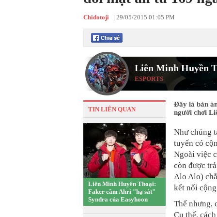
Chidotoji
|
29/05/2015 01:05 PM
Liên Minh Huyền T
ESPORTS
Đây là bản án
TIN LIÊN QUAN
người chơi L
Như chúng t
tuyến có cộn
Ngoài việc c
còn được trả
Alo Alo) ch
Liên Minh Huyền Thoại:
kết nối cộng
Faker cầm Ahri "hạ sát"
Syndra của Easyhoon
Thế nhưng, c
Cụ thể, cách