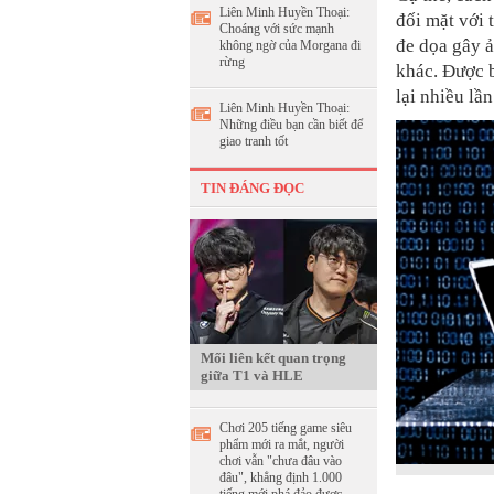
Liên Minh Huyền Thoại:
đối mặt với 
Choáng với sức mạnh
đe dọa gây 
không ngờ của Morgana đi
rừng
khác. Được b
lại nhiều lầ
Liên Minh Huyền Thoại:
Những điều bạn cần biết để
giao tranh tốt
TIN ĐÁNG ĐỌC
Mối liên kết quan trọng
giữa T1 và HLE
Chơi 205 tiếng game siêu
phẩm mới ra mắt, người
chơi vẫn "chưa đâu vào
đâu", khẳng định 1.000