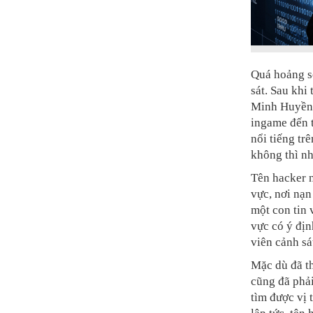
Quá hoảng sợ
sát. Sau khi
Minh Huyền T
ingame đến t
nổi tiếng tr
không thì nh
Tên hacker 
vực, nơi nạn
một con tin 
vực có ý địn
viên cảnh s
Mặc dù đã th
cũng đã phải
tìm được vị 