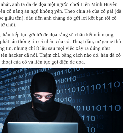
 nhất, anh ta đã đe dọa một người chơi Liên Minh Huyền
ến cô nàng ăn ngủ không yên. Theo chia sẻ của cô gái (đã
c giấu tên), đầu tiên anh chàng đó gửi lời kết bạn tới cô
từ chối.
, hắn tiếp tục gửi lời đe dọa rằng sẽ chặn kết nối mạng,
phát tán thông tin cá nhân của cô. Thoạt đầu, nữ game thủ
g tin, nhưng chỉ ít lâu sau mọi việc xảy ra đúng như
tên hacker đã nói. Thậm chí, bằng cách nào đó, hắn đã có
 thoại của cô và liên tục gọi điện đe dọa.