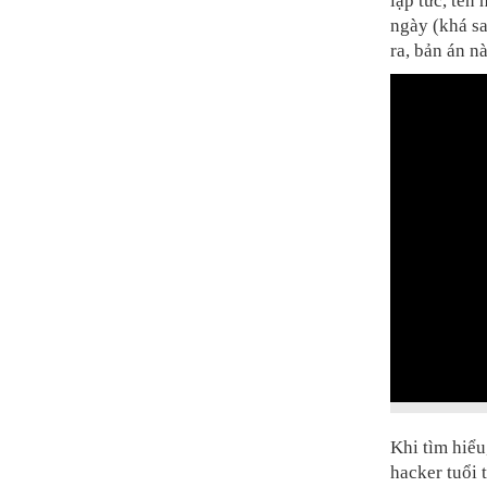
lập tức, tên
ngày (khá sa
ra, bản án n
Khi tìm hiểu
hacker tuổi 