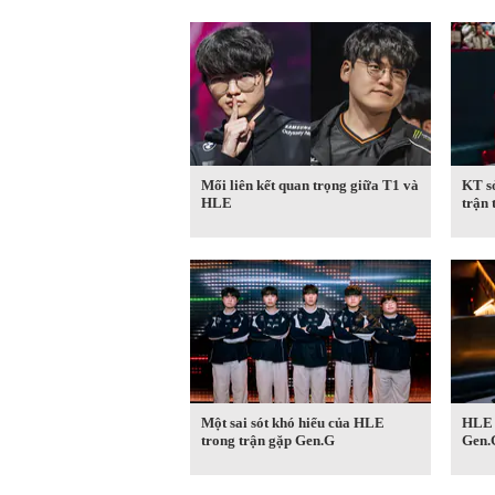
Mối liên kết quan trọng giữa T1 và
KT sở
HLE
trận
Một sai sót khó hiểu của HLE
HLE n
trong trận gặp Gen.G
Gen.