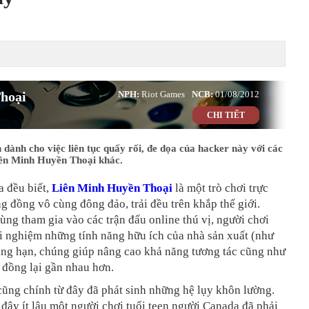
hoại
NPH:
Riot Games
NCB:
01/08/2012
CHI TIẾT
 dành cho việc liên tục quấy rối, đe dọa của hacker này với các
iên Minh Huyền Thoại khác.
a đều biết,
Liên Minh Huyền Thoại
là một trò chơi trực
g đồng vô cùng đông đảo, trải đều trên khắp thế giới.
ùng tham gia vào các trận đấu online thú vị, người chơi
i nghiệm những tính năng hữu ích của nhà sản xuất (như
ẳng hạn, chúng giúp nâng cao khả năng tương tác cũng như
 đồng lại gần nhau hơn.
ũng chính từ đây đã phát sinh những hệ lụy khôn lường.
 đây ít lâu một người chơi tuổi teen người Canada đã phải