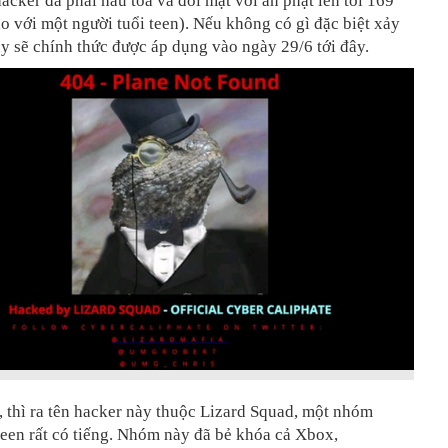
 hacker đã phải hầu tòa và đối mặt với án phạt lên tới 169
o với một người tuổi teen). Nếu không có gì đặc biệt xảy
ày sẽ chính thức được áp dụng vào ngày 29/6 tới đây.
, thì ra tên hacker này thuộc Lizard Squad, một nhóm
teen rất có tiếng. Nhóm này đã bẻ khóa cả Xbox,