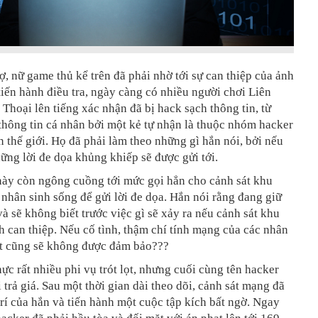
, nữ game thủ kể trên đã phải nhờ tới sự can thiệp của ảnh
 tiến hành điều tra, ngày càng có nhiều người chơi Liên
hoại lên tiếng xác nhận đã bị hack sạch thông tin, từ
hông tin cá nhân bởi một kẻ tự nhận là thuộc nhóm hacker
ên thế giới. Họ đã phải làm theo những gì hắn nói, bởi nếu
ững lời đe dọa khủng khiếp sẽ được gửi tới.
này còn ngông cuồng tới mức gọi hẳn cho cảnh sát khu
 nhân sinh sống để gửi lời đe dọa. Hắn nói rằng đang giữ
và sẽ không biết trước việc gì sẽ xảy ra nếu cảnh sát khu
h can thiệp. Nếu cố tình, thậm chí tính mạng của các nhân
át cũng sẽ không được đảm bảo???
ực rất nhiều phi vụ trót lọt, nhưng cuối cùng tên hacker
 trả giá. Sau một thời gian dài theo dõi, cảnh sát mạng đã
trí của hắn và tiến hành một cuộc tập kích bất ngờ. Ngay