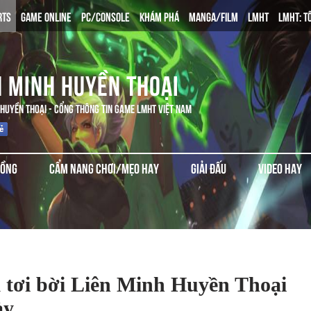
RTS
GAME ONLINE
PC/CONSOLE
KHÁM PHÁ
MANGA/FILM
LMHT
LMHT: T
N MINH HUYỀN THOẠI
 HUYỀN THOẠI - CỔNG THÔNG TIN GAME LMHT VIỆT NAM
ĐỒNG
CẨM NANG CHƠI/MẸO HAY
GIẢI ĐẤU
VIDEO HAY
 tơi bời Liên Minh Huyền Thoại
ày