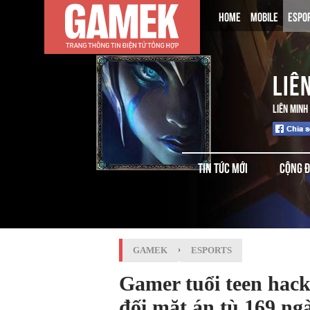
HOME
MOBILE
ESPO
LIÊ
LIÊN MINH
TIN TỨC MỚI
CỘNG 
GAMEK
›
ESPORTS
Gamer tuổi teen hack
đối mặt án tù 169 ng