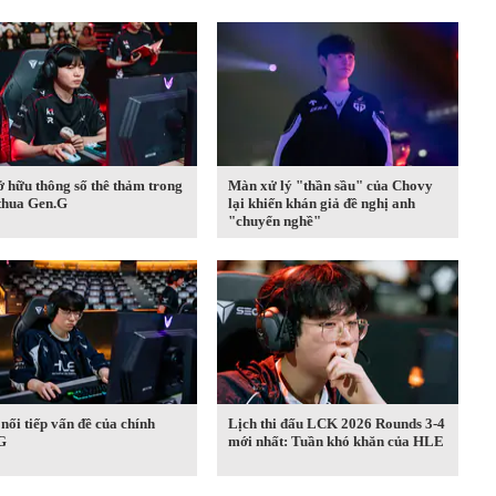
 hữu thông số thê thảm trong
Màn xử lý "thần sầu" của Chovy
 thua Gen.G
lại khiến khán giả đề nghị anh
"chuyển nghề"
ối tiếp vấn đề của chính
Lịch thi đấu LCK 2026 Rounds 3-4
G
mới nhất: Tuần khó khăn của HLE