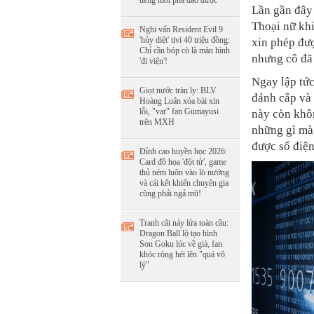
tiếng mới phá đảo được
Lần gần đây
Thoại nữ khi
Nghi vấn Resident Evil 9
'hủy diệt' tivi 40 triệu đồng:
xin phép đượ
Chỉ cần bóp cò là màn hình
nhưng cô đã 
'đi viện'!
Ngay lập tức
Giọt nước tràn ly: BLV
đánh cắp và 
Hoàng Luân xóa bài xin
lỗi, "var" fan Gumayusi
này còn khôn
trên MXH
những gì mà 
được số điện
Đỉnh cao huyền học 2026:
Card đồ họa 'đột tử', game
thủ ném luôn vào lò nướng
và cái kết khiến chuyên gia
cũng phải ngả mũ!
Tranh cãi nảy lửa toàn cầu:
Dragon Ball lộ tạo hình
Son Goku lúc về già, fan
khóc ròng hét lên "quá vô
lý"