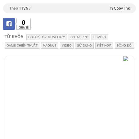
Theo
TTVN /
Copy link
0
CHIA SẺ
TỪ KHÓA
DOTA 2 TOP 10 WEEKLY
DOTA 6.77C
ESPORT
GAME CHIẾN THUẬT
MAGNUS
VIDEO
SỬ DỤNG
KẾT HỢP
ĐỒNG ĐỘI