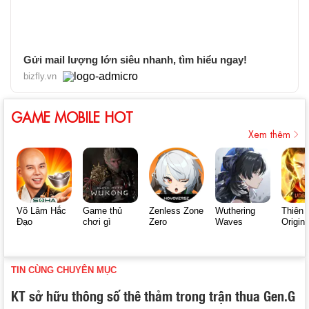
Gửi mail lượng lớn siêu nhanh, tìm hiểu ngay!
bizfly.vn
GAME MOBILE HOT
Xem thêm
Võ Lâm Hắc
Game thủ
Zenless Zone
Wuthering
Thiên 
Đạo
chơi gì
Zero
Waves
Origin
TIN CÙNG CHUYÊN MỤC
KT sở hữu thông số thê thảm trong trận thua Gen.G