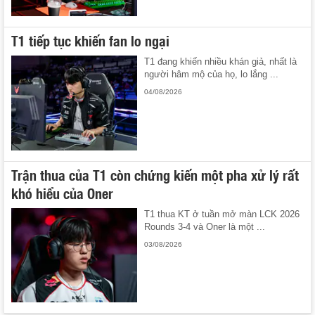
T1 tiếp tục khiến fan lo ngại
T1 đang khiến nhiều khán giả, nhất là
người hâm mộ của họ, lo lắng ...
04/08/2026
Trận thua của T1 còn chứng kiến một pha xử lý rất
khó hiểu của Oner
T1 thua KT ở tuần mở màn LCK 2026
Rounds 3-4 và Oner là một ...
03/08/2026