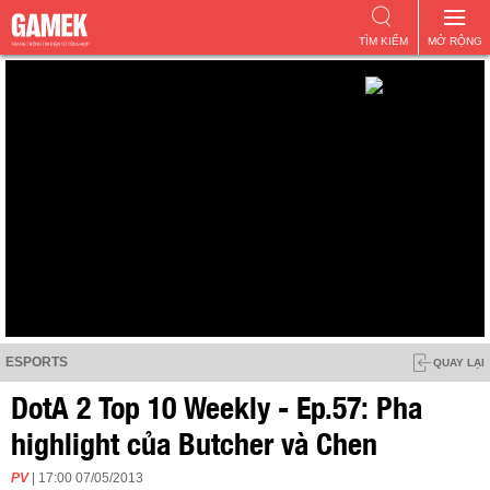
TÌM KIẾM
MỞ RỘNG
ESPORTS
QUAY LẠI
DotA 2 Top 10 Weekly - Ep.57: Pha
highlight của Butcher và Chen
PV
| 17:00 07/05/2013