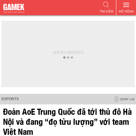
TÌM KIẾM
MỞ RỘNG
ESPORTS
QUAY LẠI
Đoàn AoE Trung Quốc đã tới thủ đô Hà
Nội và đang “đọ tửu lượng” với team
Việt Nam