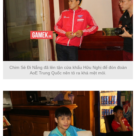
Chim Sẻ Đi Nắng đã lên tận cửa khẩu Hữu Nghị để đón đoàn
AoE Trung Quốc nên tỏ ra khá mệt mỏi.