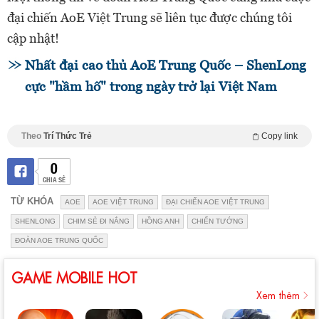
đại chiến AoE Việt Trung sẽ liên tục được chúng tôi
cập nhật!
Nhất đại cao thủ AoE Trung Quốc – ShenLong
cực "hầm hố" trong ngày trở lại Việt Nam
Theo
Trí Thức Trẻ
Copy link
0
CHIA SẺ
TỪ KHÓA
AOE
AOE VIỆT TRUNG
ĐẠI CHIẾN AOE VIỆT TRUNG
SHENLONG
CHIM SẺ ĐI NẮNG
HỒNG ANH
CHIẾN TƯỚNG
ĐOÀN AOE TRUNG QUỐC
GAME MOBILE HOT
Xem thêm