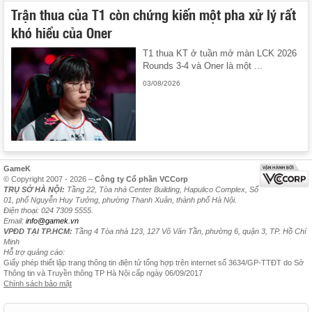
Trận thua của T1 còn chứng kiến một pha xử lý rất
khó hiểu của Oner
T1 thua KT ở tuần mở màn LCK 2026
Rounds 3-4 và Oner là một ...
03/08/2026
GameK
© Copyright 2007 - 2026 –
Công ty Cổ phần VCCorp
TRỤ SỞ HÀ NỘI:
Tầng 22, Tòa nhà Center Building, Hapulico Complex, Số
01, phố Nguyễn Huy Tưởng, phường Thanh Xuân, thành phố Hà Nội.
Điện thoại: 024 7309 5555.
Email:
info@gamek.vn
VPĐD TẠI TP.HCM:
Tầng 4 Tòa nhà 123, 127 Võ Văn Tần, phường 6, quận 3, TP. Hồ Chí
Minh
Hỗ trợ quảng cáo:
Giấy phép thiết lập trang thông tin điện tử tổng hợp trên internet số 3634/GP-TTĐT do Sở
Thông tin và Truyền thông TP Hà Nội cấp ngày 06/09/2017
Chính sách bảo mật