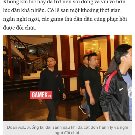
Không khí lúc này đã trở nên sôi động và vui vẻ hơn
lúc đầu khá nhiều. Có lẽ sau một khoảng thời gian
ngắn nghỉ ngơi, các game thủ dần dần cũng phục hồi
được đôi chút.
Đoàn AoE xuống lại đại sảnh sau khi đã cất dọn hành lý và nghỉ
ngơi đôi chút.