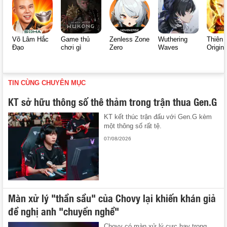
Võ Lâm Hắc
Game thủ
Zenless Zone
Wuthering
Thiên 
Đạo
chơi gì
Zero
Waves
Origin
TIN CÙNG CHUYÊN MỤC
KT sở hữu thông số thê thảm trong trận thua Gen.G
KT kết thúc trận đấu với Gen.G kèm
một thông số rất tệ.
07/08/2026
Màn xử lý "thần sầu" của Chovy lại khiến khán giả
đề nghị anh "chuyển nghề"
Chovy có màn xử lý cực hay trong