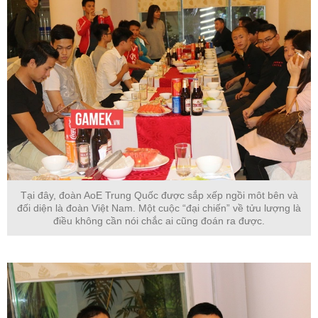
Tại đây, đoàn AoE Trung Quốc được sắp xếp ngồi môt bên và
đối diện là đoàn Việt Nam. Một cuộc “đại chiến” về tửu lượng là
điều không cần nói chắc ai cũng đoán ra được.