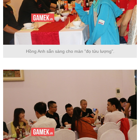
Hồng Anh sẵn sàng cho màn "đọ tửu lượng".