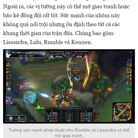
Ngoài ra, các vị tướng này có thể mở giao tranh hoặc
bảo kê đồng đội rất tốt. Sức mạnh của nhóm này
không quá nổi trội nhưng ổn định theo tất cả các
khung thời gian của trận đấu. Chúng bao gồm:
Lissandra, Lulu, Rumble và Kennen.
Tướng sức mạnh phép thuật như Rumble và Lissandra có thể
mở giao tranh.