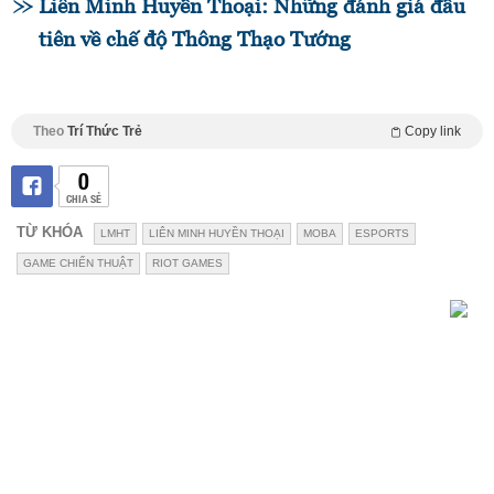
Liên Minh Huyền Thoại: Những đánh giá đầu
tiên về chế độ Thông Thạo Tướng
Theo
Trí Thức Trẻ
Copy link
0
CHIA SẺ
TỪ KHÓA
LMHT
LIÊN MINH HUYỀN THOẠI
MOBA
ESPORTS
GAME CHIẾN THUẬT
RIOT GAMES