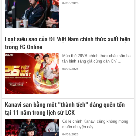
04/08/2026
Loạt siêu sao của ĐT Việt Nam chính thức xuất hiện
trong FC Online
Mùa thẻ 26VB chính thức chào sân ba
tân binh sáng giá cùng dàn Chỉ ...
04/08/2026
Kanavi san bằng một "thành tích" đáng quên tồn
tại 11 năm trong lịch sử LCK
Có lẽ chính Kanavi cũng không mong
muốn chuyện này.
04/08/2026