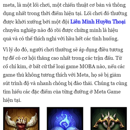
meta, là một lối chơi, một chiến thuật cơ bản và thông
dụng nhất trong thời điểm hiện tại. Lối chơi đó thường
được khởi xướng bởi một đội
Liên Minh Huyền Thoại
chuyên nghiệp nào đó rồi được chứng minh là hiệu
quả và có thể thích nghi với hầu hết các tình huống.
Vì lý do đó, người chơi thường sẽ áp dụng điều tương
tự để có cơ hội thắng cao nhất trong các trận đấu. Từ
cổ chí kim, ở bất cứ thể loại game MOBA nào, nếu các
game thủ không tương thích với Meta, họ sẽ bị giảm
sút trình độ và nhanh chóng bị đào thải. Chúng ta cùng
tìm hiểu các đặc điểm của từng đường ở Meta Game
hiện tại.