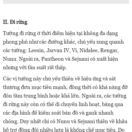
II. Đi rừng
Tướng đi rừng ở thời điểm hiện tại không đa dạng
phong phú như các đường khác, chủ yếu xung quanh
các tướng: Leesin, Jarvan IV, Vi, Nidalee, Rengar,
Nunu. Ngoài ra, Pantheon và Sejuani có xuất hiện
nhưng với tần suất rất thấp.
Các vị tướng này chủ yếu thiên về hiệu ứng và sát
thương đơn mục tiêu mạnh, đồng thời có khả năng đỡ
đòn tầm trung bình hoặc khá lớn. Ngoài ra, các tướng
đi rừng này còn có thể di chuyển linh hoạt, băng qua
các địa hình để kiểm soát bản đồ và gank nhanh
chóng. Duy nhất chỉ có Nunu và Sejuani thiên về khâu
hỗ trợ đồng đội nhiều hơn là khống chế mục tiêu. Do