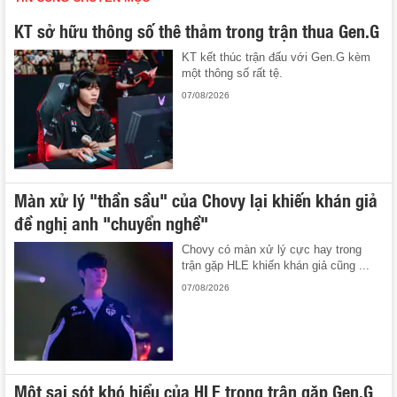
KT sở hữu thông số thê thảm trong trận thua Gen.G
KT kết thúc trận đấu với Gen.G kèm
một thông số rất tệ.
07/08/2026
Màn xử lý "thần sầu" của Chovy lại khiến khán giả
đề nghị anh "chuyển nghề"
Chovy có màn xử lý cực hay trong
trận gặp HLE khiến khán giả cũng ...
07/08/2026
Một sai sót khó hiểu của HLE trong trận gặp Gen.G