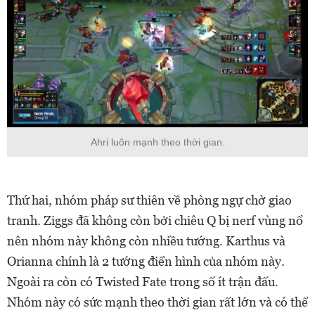
Ahri luôn mạnh theo thời gian.
Thứ hai, nhóm pháp sư thiên về phòng ngự chờ giao
tranh. Ziggs đã không còn bởi chiêu Q bị nerf vùng nổ
nên nhóm này không còn nhiều tướng. Karthus và
Orianna chính là 2 tướng điển hình của nhóm này.
Ngoài ra còn có Twisted Fate trong số ít trận đấu.
Nhóm này có sức mạnh theo thời gian rất lớn và có thể