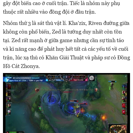
gây đột biến cao ở cuối trận. Tiếc là nhóm này phụ
thuộc rất nhiều vào đồng đội ở đầu trận.
Nhóm thứ 3 là sát thủ vật lí. Kha’zix, Riven đường giữa
không còn phổ biến, Zed là tướng duy nhất còn tồn
tại. Zed rất mạnh ở giữa game nhưng cần sự tỉnh táo
và kĩ năng cao để phát huy hết tất cả các yếu tố về cuối
trận, lúc xạ thủ có Khăn Giải Thuật và pháp sư có Đồng
Hồ Cát Zhonya.