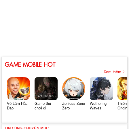
GAME MOBILE HOT
Xem thêm
Võ Lâm Hắc
Game thủ
Zenless Zone
Wuthering
Thiên 
Đạo
chơi gì
Zero
Waves
Origin
TIN CÙNG CHUYÊN MỤC