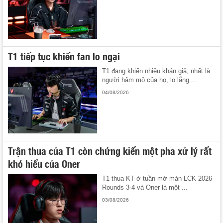
T1 tiếp tục khiến fan lo ngại
T1 đang khiến nhiều khán giả, nhất là
người hâm mộ của họ, lo lắng ...
04/08/2026
Trận thua của T1 còn chứng kiến một pha xử lý rất
khó hiểu của Oner
T1 thua KT ở tuần mở màn LCK 2026
Rounds 3-4 và Oner là một ...
03/08/2026