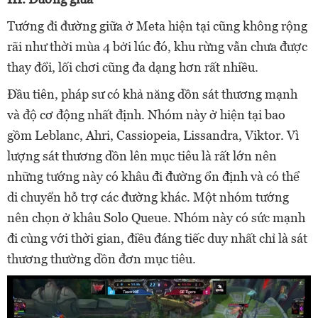
Tướng đi đường giữa ở Meta hiện tại cũng không rộng
rãi như thời mùa 4 bởi lúc đó, khu rừng vẫn chưa được
thay đổi, lối chơi cũng đa dạng hơn rất nhiều.
Đầu tiên, pháp sư có khả năng dồn sát thương mạnh
và độ cơ động nhất định. Nhóm này ở hiện tại bao
gồm Leblanc, Ahri, Cassiopeia, Lissandra, Viktor. Vì
lượng sát thương dồn lên mục tiêu là rất lớn nên
những tướng này có khâu đi đường ổn định và có thể
di chuyển hỗ trợ các đường khác. Một nhóm tướng
nên chọn ở khâu Solo Queue. Nhóm này có sức mạnh
đi cùng với thời gian, điều đáng tiếc duy nhất chỉ là sát
thương thường dồn đơn mục tiêu.