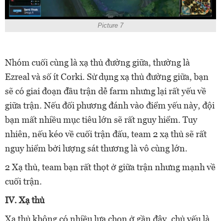
Picture 7
Nhóm cuối cùng là xạ thủ đường giữa, thường là
Ezreal và số ít Corki. Sử dụng xạ thủ đường giữa, bạn
sẽ có giai đoạn đầu trận dễ farm nhưng lại rất yếu về
giữa trận. Nếu đối phương đánh vào điểm yếu này, đội
bạn mất nhiều mục tiêu lớn sẽ rất nguy hiểm. Tuy
nhiên, nếu kéo về cuối trận đấu, team 2 xạ thủ sẽ rất
nguy hiểm bởi lượng sát thương là vô cùng lớn.
2 Xạ thủ, team bạn rất thọt ở giữa trận nhưng mạnh về
cuối trận.
IV. Xạ thủ
Xạ thủ không có nhiều lựa chọn ở gần đây, chủ yếu là