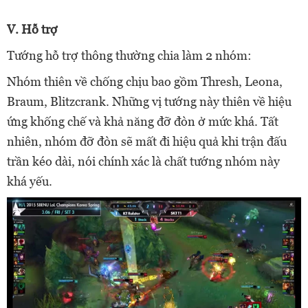
V. Hỗ trợ
Tướng hỗ trợ thông thường chia làm 2 nhóm:
Nhóm thiên về chống chịu bao gồm Thresh, Leona,
Braum, Blitzcrank. Những vị tướng này thiên về hiệu
ứng khống chế và khả năng đỡ đòn ở mức khá. Tất
nhiên, nhóm đỡ đòn sẽ mất đi hiệu quả khi trận đấu
trần kéo dài, nói chính xác là chất tướng nhóm này
khá yếu.