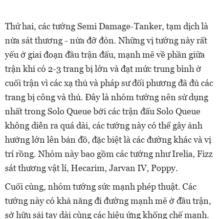
Thứ hai, các tướng Semi Damage-Tanker, tạm dịch là
nửa sát thương - nửa đỡ đòn. Những vị tướng này rất
yếu ở giai đoạn đầu trận đấu, mạnh mẽ về phần giữa
trận khi có 2-3 trang bị lớn và đạt mức trung bình ở
cuối trận vì các xạ thủ và pháp sư đối phương đã đủ các
trang bị công và thủ. Đây là nhóm tướng nên sử dụng
nhất trong Solo Queue bởi các trận đấu Solo Queue
không diễn ra quá dài, các tướng này có thể gây ảnh
hưởng lớn lên bản đồ, đặc biệt là các đường khác và vị
trí rồng. Nhóm này bao gồm các tướng như Irelia, Fizz
sát thương vật lí, Hecarim, Jarvan IV, Poppy.
Cuối cùng, nhóm tướng sức mạnh phép thuật. Các
tướng này có khả năng đi đường mạnh mẽ ở đầu trận,
sở hữu sải tay dài cùng các hiệu ứng khống chế mạnh.