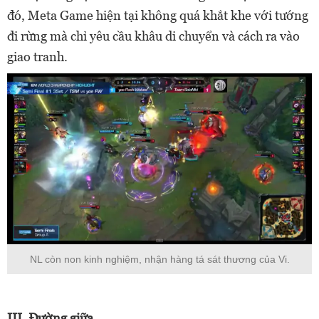
đó, Meta Game hiện tại không quá khắt khe với tướng
đi rừng mà chỉ yêu cầu khâu di chuyển và cách ra vào
giao tranh.
NL còn non kinh nghiệm, nhận hàng tá sát thương của Vi.
III. Đường giữa