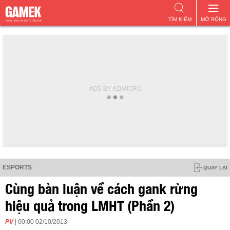
TÌM KIẾM
MỞ RỘNG
ESPORTS
QUAY LẠI
Cùng bàn luận về cách gank rừng
hiệu quả trong LMHT (Phần 2)
PV
| 00:00 02/10/2013