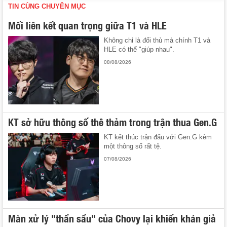
TIN CÙNG CHUYÊN MỤC
Mối liên kết quan trọng giữa T1 và HLE
Không chỉ là đối thủ mà chính T1 và
HLE có thể "giúp nhau".
08/08/2026
KT sở hữu thông số thê thảm trong trận thua Gen.G
KT kết thúc trận đấu với Gen.G kèm
một thông số rất tệ.
07/08/2026
Màn xử lý "thần sầu" của Chovy lại khiến khán giả