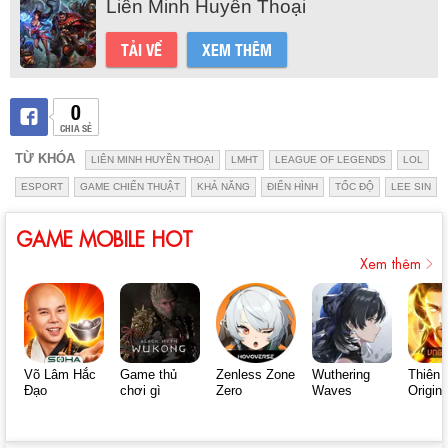
Liên Minh Huyền Thoại
TẢI VỀ
XEM THÊM
0
CHIA SẺ
TỪ KHÓA
LIÊN MINH HUYỀN THOẠI
LMHT
LEAGUE OF LEGENDS
LOL
ESPORT
GAME CHIẾN THUẬT
KHẢ NĂNG
ĐIỂN HÌNH
TỐC ĐỘ
LEE SIN
GAME MOBILE HOT
Xem thêm
Võ Lâm Hắc
Game thủ
Zenless Zone
Wuthering
Thiên 
Đạo
chơi gì
Zero
Waves
Origin