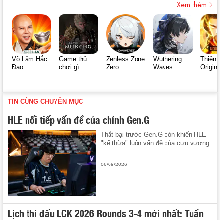
Xem thêm
Võ Lâm Hắc
Game thủ
Zenless Zone
Wuthering
Thiên 
Đạo
chơi gì
Zero
Waves
Origin
TIN CÙNG CHUYÊN MỤC
HLE nối tiếp vấn đề của chính Gen.G
Thất bại trước Gen.G còn khiến HLE
"kế thừa" luôn vấn đề của cựu vương
...
06/08/2026
Lịch thi đấu LCK 2026 Rounds 3-4 mới nhất: Tuần