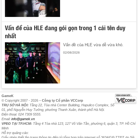
Vấn đề của HLE đang gói gọn trong 1 cái tên duy
nhất
Vấn đề của HLE vừa dễ vừa khó.
02/08/2026
GameK
© Copyright 2007 - 2026 –
Công ty Cổ phần VCCorp
TRỤ SỞ HÀ NỘI:
Tầng 22, Tòa nhà Center Building, Hapulico Complex, Số
01, phố Nguyễn Huy Tưởng, phường Thanh Xuân, thành phố Hà Nội.
Điện thoại: 024 7309 5555.
Email:
info@gamek.vn
VPĐD TẠI TP.HCM:
Tầng 4 Tòa nhà 123, 127 Võ Văn Tần, phường 6, quận 3, TP. Hồ Chí
Minh
Hỗ trợ quảng cáo:
Giấy phép thiết lập trang thông tin điện tử tổng hợp trên internet số 3634/GP-TTĐT do Sở