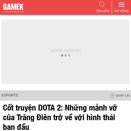
TÌM KIẾM
MỞ RỘNG
ESPORTS
QUAY LẠI
Cốt truyện DOTA 2: Những mảnh vỡ
của Trăng Điên trở về với hình thái
ban đầu