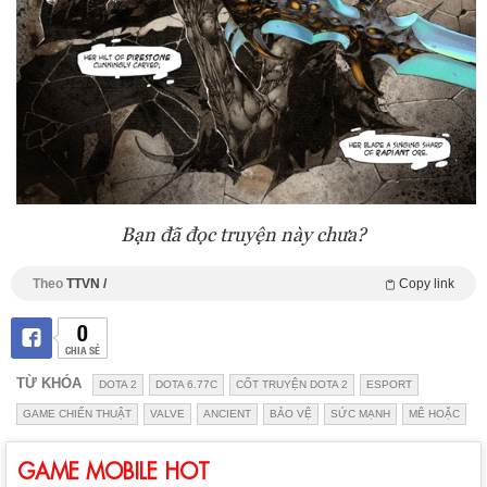
Bạn đã đọc truyện này chưa?
Theo
TTVN /
Copy link
0
CHIA SẺ
TỪ KHÓA
DOTA 2
DOTA 6.77C
CỐT TRUYỆN DOTA 2
ESPORT
GAME CHIẾN THUẬT
VALVE
ANCIENT
BẢO VỆ
SỨC MẠNH
MÊ HOẶC
GAME MOBILE HOT