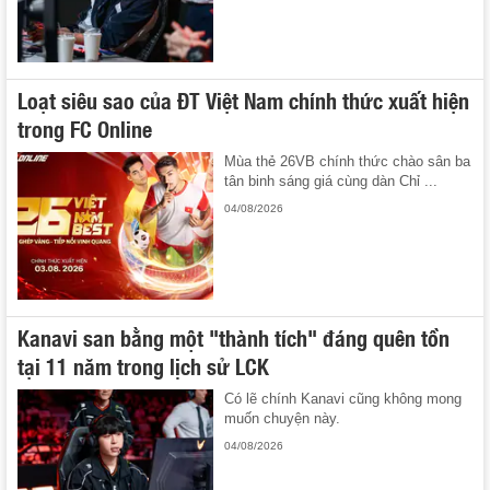
Loạt siêu sao của ĐT Việt Nam chính thức xuất hiện
trong FC Online
Mùa thẻ 26VB chính thức chào sân ba
tân binh sáng giá cùng dàn Chỉ ...
04/08/2026
Kanavi san bằng một "thành tích" đáng quên tồn
tại 11 năm trong lịch sử LCK
Có lẽ chính Kanavi cũng không mong
muốn chuyện này.
04/08/2026