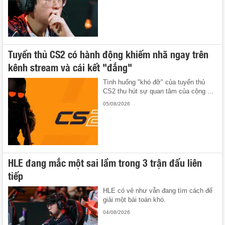
Tuyển thủ CS2 có hành động khiếm nhã ngay trên
kênh stream và cái kết "đắng"
Tình huống "khó đỡ" của tuyển thủ
CS2 thu hút sự quan tâm của cộng ...
05/08/2026
HLE đang mắc một sai lầm trong 3 trận đấu liên
tiếp
HLE có vẻ như vẫn đang tìm cách để
giải một bài toán khó.
04/08/2026