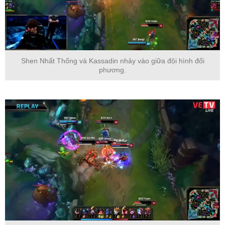
Shen Nhất Thống và Kassadin nhảy vào giữa đội hình đối
phương.