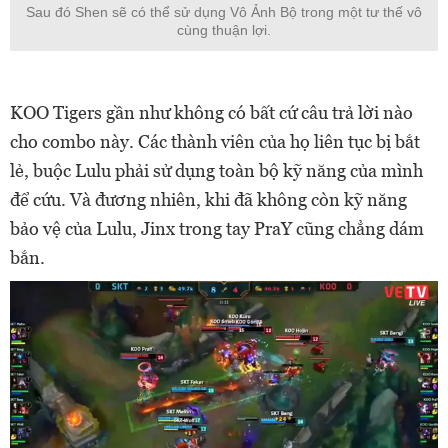
Sau đó Shen sẽ có thể sử dụng Vô Ảnh Bộ trong một tư thế vô
cùng thuận lợi.
KOO Tigers gần như không có bất cứ câu trả lời nào
cho combo này. Các thành viên của họ liên tục bị bắt
lẻ, buộc Lulu phải sử dụng toàn bộ kỹ năng của mình
để cứu. Và đương nhiên, khi đã không còn kỹ năng
bảo vệ của Lulu, Jinx trong tay PraY cũng chẳng dám
bắn.