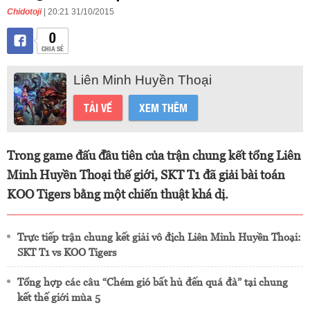
Chidotoji
| 20:21 31/10/2015
0
CHIA SẺ
Liên Minh Huyền Thoại
TẢI VỀ
XEM THÊM
Trong game đấu đầu tiên của trận chung kết tổng Liên
Minh Huyền Thoại thế giới, SKT T1 đã giải bài toán
KOO Tigers bằng một chiến thuật khá dị.
Trực tiếp trận chung kết giải vô địch Liên Minh Huyền Thoại:
SKT T1 vs KOO Tigers
Tổng hợp các câu “Chém gió bất hủ đến quá đà” tại chung
kết thế giới mùa 5