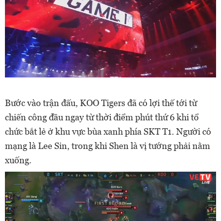
Bước vào trận đấu, KOO Tigers đã có lợi thế tới từ
chiến công đầu ngay từ thời điểm phút thứ 6 khi tổ
chức bắt lẻ ở khu vực bùa xanh phía SKT T1. Người có
mạng là Lee Sin, trong khi Shen là vị tướng phải nằm
xuống.