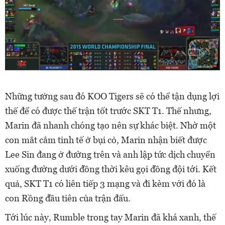
Những tưởng sau đó KOO Tigers sẽ có thể tận dụng lợi
thế để có được thế trận tốt trước SKT T1. Thế nhưng,
Marin đã nhanh chóng tạo nên sự khác biệt. Nhờ một
con mắt cắm tinh tế ở bụi cỏ, Marin nhận biết được
Lee Sin đang ở đường trên và anh lập tức dịch chuyển
xuống đường dưới đồng thời kêu gọi đồng đội tới. Kết
quả, SKT T1 có liên tiếp 3 mạng và đi kèm với đó là
con Rồng đầu tiên của trận đấu.
Tới lúc này, Rumble trong tay Marin đã khá xanh, thế