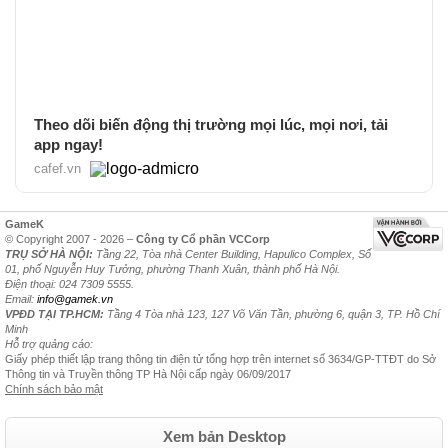
Theo dõi biến động thị trường mọi lúc, mọi nơi, tải
app ngay!
cafef.vn
GameK
© Copyright 2007 - 2026 –
Công ty Cổ phần VCCorp
TRỤ SỞ HÀ NỘI:
Tầng 22, Tòa nhà Center Building, Hapulico Complex, Số
01, phố Nguyễn Huy Tưởng, phường Thanh Xuân, thành phố Hà Nội.
Điện thoại: 024 7309 5555.
Email:
info@gamek.vn
VPĐD TẠI TP.HCM:
Tầng 4 Tòa nhà 123, 127 Võ Văn Tần, phường 6, quận 3, TP. Hồ Chí
Minh
Hỗ trợ quảng cáo:
Giấy phép thiết lập trang thông tin điện tử tổng hợp trên internet số 3634/GP-TTĐT do Sở
Thông tin và Truyền thông TP Hà Nội cấp ngày 06/09/2017
Chính sách bảo mật
Xem bản Desktop