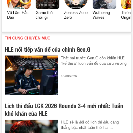
Võ Lâm Hắc
Game thủ
Zenless Zone
Wuthering
Thiên 
Đạo
chơi gì
Zero
Waves
Origin
TIN CÙNG CHUYÊN MỤC
HLE nối tiếp vấn đề của chính Gen.G
Thất bại trước Gen.G còn khiến HLE
"kế thừa" luôn vấn đề của cựu vương
...
06/08/2026
Lịch thi đấu LCK 2026 Rounds 3-4 mới nhất: Tuần
khó khăn của HLE
HLE sẽ là đội có lịch thi đấu căng
thẳng bậc nhất tuần thứ hai ...