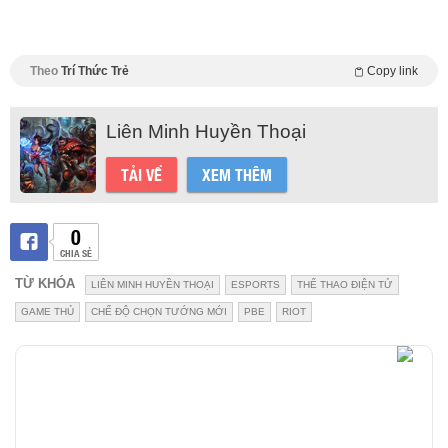
Theo
Trí Thức Trẻ
Copy link
Liên Minh Huyền Thoại
TẢI VỀ
XEM THÊM
0
CHIA SẺ
TỪ KHÓA
LIÊN MINH HUYỀN THOẠI
ESPORTS
THỂ THAO ĐIỆN TỬ
GAME THỦ
CHẾ ĐỘ CHỌN TƯỚNG MỚI
PBE
RIOT