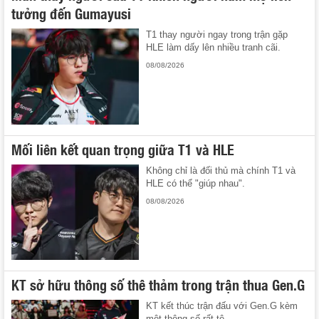
tưởng đến Gumayusi
T1 thay người ngay trong trận gặp
HLE làm dấy lên nhiều tranh cãi.
08/08/2026
Mối liên kết quan trọng giữa T1 và HLE
Không chỉ là đối thủ mà chính T1 và
HLE có thể "giúp nhau".
08/08/2026
KT sở hữu thông số thê thảm trong trận thua Gen.G
KT kết thúc trận đấu với Gen.G kèm
một thông số rất tệ.