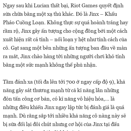
Ngay sau khi Lucian thất bại, Riot Games quyết định
sửa chữa bằng một xạ thủ khác. Đó là Jinx – Khẩu
Pháo Cuồng Loạn. Không thực sự quá hoành tráng hay
rầm rộ, Jinx gây ấn tượng cho cộng đồng bởi một cách
xuất hiện rất cá tính – nổi loạn y hệt như tính cách của
cô. Gạt sang một bên những ấn tượng ban đầu về màn
ra mắt, Jinx chào hàng tới những người chơi khó tính
bằng một sức mạnh không thể phủ nhận.
Tầm đánh xa (tối đa lên tới 700 ở ngay cấp độ 9), khả
năng gây sát thương mạnh từ cả kĩ năng lẫn những
đòn tấn công cơ bản, có kĩ năng vô hiệu hóa,... là
những điều khiến Jinx ngay lập tức bị đánh giá là quá
mạnh. Dù rằng sắp tới nhiều khả năng cô nàng này sẽ
bị sửa đổi lại đôi chút nhưng cơ hội của Jinx tại đấu