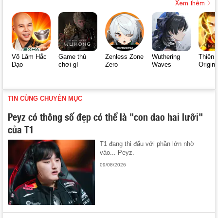
Xem thêm
Võ Lâm Hắc
Game thủ
Zenless Zone
Wuthering
Thiên 
Đạo
chơi gì
Zero
Waves
Origin
TIN CÙNG CHUYÊN MỤC
Peyz có thông số đẹp có thể là "con dao hai lưỡi"
của T1
T1 đang thi đấu với phần lớn nhờ
vào... Peyz.
09/08/2026