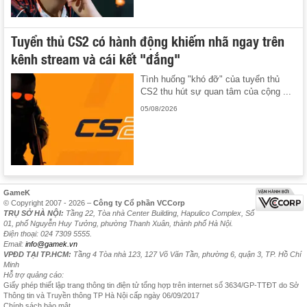
Tuyển thủ CS2 có hành động khiếm nhã ngay trên
kênh stream và cái kết "đắng"
Tình huống "khó đỡ" của tuyển thủ
CS2 thu hút sự quan tâm của cộng ...
05/08/2026
GameK
© Copyright 2007 - 2026 –
Công ty Cổ phần VCCorp
TRỤ SỞ HÀ NỘI:
Tầng 22, Tòa nhà Center Building, Hapulico Complex, Số
01, phố Nguyễn Huy Tưởng, phường Thanh Xuân, thành phố Hà Nội.
Điện thoại: 024 7309 5555.
Email:
info@gamek.vn
VPĐD TẠI TP.HCM:
Tầng 4 Tòa nhà 123, 127 Võ Văn Tần, phường 6, quận 3, TP. Hồ Chí
Minh
Hỗ trợ quảng cáo:
Giấy phép thiết lập trang thông tin điện tử tổng hợp trên internet số 3634/GP-TTĐT do Sở
Thông tin và Truyền thông TP Hà Nội cấp ngày 06/09/2017
Chính sách bảo mật