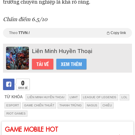
trường chuyên nghiệp là khá rõ ràng.
Chấm điểm 6.5/10
Theo
TTVN /
Copy link
Liên Minh Huyền Thoại
TẢI VỀ
XEM THÊM
0
CHIA SẺ
TỪ KHÓA
LIÊN MINH HUYỀN THOẠI
LMHT
LEAGUE OF LEGENDS
LOL
ESPORT
GAME CHIẾN THUẬT
THANH TRỪNG
NASUS
CHIÊU
RIOT GAMES
GAME MOBILE HOT