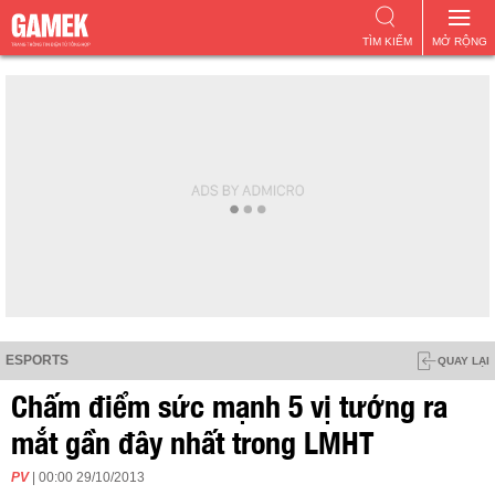
TÌM KIẾM
MỞ RỘNG
ESPORTS
QUAY LẠI
Chấm điểm sức mạnh 5 vị tướng ra
mắt gần đây nhất trong LMHT
PV
| 00:00 29/10/2013