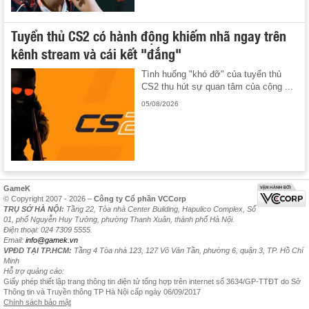
Tuyển thủ CS2 có hành động khiếm nhã ngay trên
kênh stream và cái kết "đắng"
Tình huống "khó đỡ" của tuyển thủ
CS2 thu hút sự quan tâm của cộng ...
05/08/2026
GameK
© Copyright 2007 - 2026 –
Công ty Cổ phần VCCorp
TRỤ SỞ HÀ NỘI:
Tầng 22, Tòa nhà Center Building, Hapulico Complex, Số
01, phố Nguyễn Huy Tưởng, phường Thanh Xuân, thành phố Hà Nội.
Điện thoại: 024 7309 5555.
Email:
info@gamek.vn
VPĐD TẠI TP.HCM:
Tầng 4 Tòa nhà 123, 127 Võ Văn Tần, phường 6, quận 3, TP. Hồ Chí
Minh
Hỗ trợ quảng cáo:
Giấy phép thiết lập trang thông tin điện tử tổng hợp trên internet số 3634/GP-TTĐT do Sở
Thông tin và Truyền thông TP Hà Nội cấp ngày 06/09/2017
Chính sách bảo mật