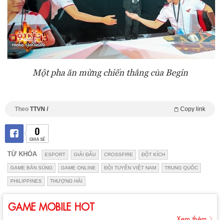
Một pha ăn mừng chiến thắng của Begin
Theo
TTVN /
Copy link
0
CHIA SẺ
TỪ KHÓA
ESPORT
GIẢI ĐẤU
CROSSFIRE
ĐỘT KÍCH
GAME BẮN SÚNG
GAME ONLINE
ĐỘI TUYỂN VIỆT NAM
TRUNG QUỐC
PHILIPPINES
THƯỢNG HẢI
GAME MOBILE HOT
Xem thêm