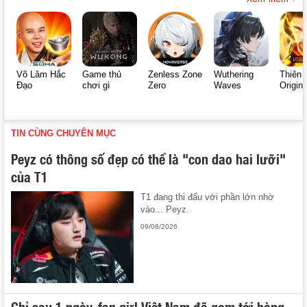
Võ Lâm Hắc
Game thủ
Zenless Zone
Wuthering
Thiên 
Đạo
chơi gì
Zero
Waves
Origin
TIN CÙNG CHUYÊN MỤC
Peyz có thông số đẹp có thể là "con dao hai lưỡi"
của T1
T1 đang thi đấu với phần lớn nhờ
vào... Peyz.
09/08/2026
Chỉ sau 1 ngày, fan girl Việt Nam đã gom tới hàng