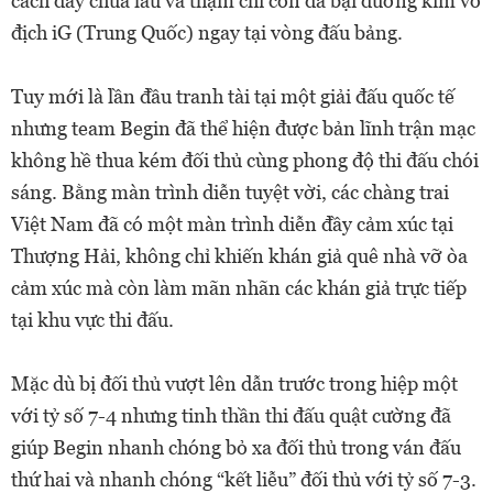
cách đây chưa lâu và thậm chỉ còn đả bại đương kim vô
địch iG (Trung Quốc) ngay tại vòng đấu bảng.
Tuy mới là lần đầu tranh tài tại một giải đấu quốc tế
nhưng team Begin đã thể hiện được bản lĩnh trận mạc
không hề thua kém đối thủ cùng phong độ thi đấu chói
sáng. Bằng màn trình diễn tuyệt vời, các chàng trai
Việt Nam đã có một màn trình diễn đầy cảm xúc tại
Thượng Hải, không chỉ khiến khán giả quê nhà vỡ òa
cảm xúc mà còn làm mãn nhãn các khán giả trực tiếp
tại khu vực thi đấu.
Mặc dù bị đối thủ vượt lên dẫn trước trong hiệp một
với tỷ số 7-4 nhưng tinh thần thi đấu quật cường đã
giúp Begin nhanh chóng bỏ xa đối thủ trong ván đấu
thứ hai và nhanh chóng “kết liễu” đối thủ với tỷ số 7-3.