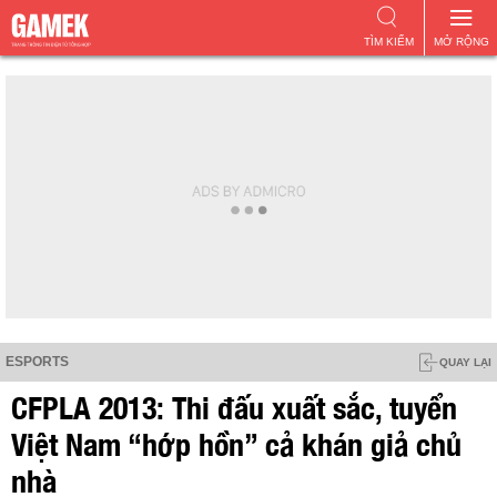
TÌM KIẾM
MỞ RỘNG
ESPORTS
QUAY LẠI
CFPLA 2013: Thi đấu xuất sắc, tuyển
Việt Nam “hớp hồn” cả khán giả chủ
nhà