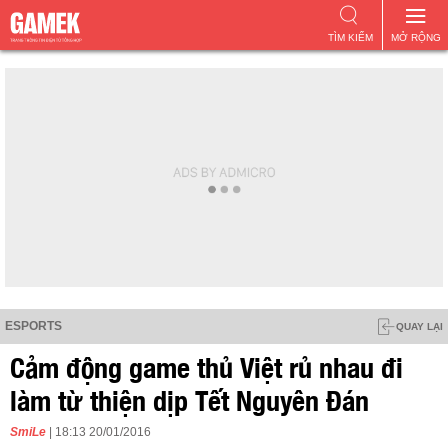
TÌM KIẾM
MỞ RỘNG
ESPORTS
QUAY LẠI
Cảm động game thủ Việt rủ nhau đi
làm từ thiện dịp Tết Nguyên Đán
SmiLe
| 18:13 20/01/2016