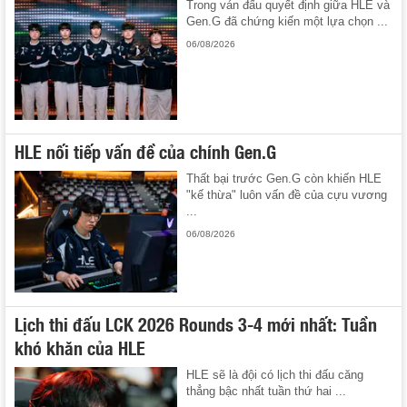
Trong ván đấu quyết định giữa HLE và
Gen.G đã chứng kiến một lựa chọn ...
06/08/2026
HLE nối tiếp vấn đề của chính Gen.G
Thất bại trước Gen.G còn khiến HLE
"kế thừa" luôn vấn đề của cựu vương
...
06/08/2026
Lịch thi đấu LCK 2026 Rounds 3-4 mới nhất: Tuần
khó khăn của HLE
HLE sẽ là đội có lịch thi đấu căng
thẳng bậc nhất tuần thứ hai ...