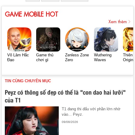
GAME MOBILE HOT
Xem thêm
Võ Lâm Hắc
Game thủ
Zenless Zone
Wuthering
Thiên 
Đạo
chơi gì
Zero
Waves
Origin
TIN CÙNG CHUYÊN MỤC
Peyz có thông số đẹp có thể là "con dao hai lưỡi"
của T1
T1 đang thi đấu với phần lớn nhờ
vào... Peyz.
09/08/2026