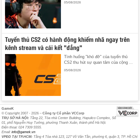
05/08/2026
Tuyển thủ CS2 có hành động khiếm nhã ngay trên
kênh stream và cái kết "đắng"
Tình huống "khó đỡ" của tuyển thủ
CS2 thu hút sự quan tâm của cộng ...
05/08/2026
GameK
© Copyright 2007 - 2026 –
Công ty Cổ phần VCCorp
TRỤ SỞ HÀ NỘI:
Tầng 22, Tòa nhà Center Building, Hapulico Complex, Số
01, phố Nguyễn Huy Tưởng, phường Thanh Xuân, thành phố Hà Nội.
Điện thoại: 024 7309 5555.
Email:
info@gamek.vn
VPĐD TẠI TP.HCM:
Tầng 4 Tòa nhà 123, 127 Võ Văn Tần, phường 6, quận 3, TP. Hồ Chí