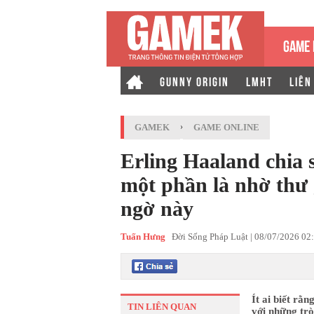
GAME 
GUNNY ORIGIN
LMHT
LIÊN
GAMEK
›
GAME ONLINE
Erling Haaland chia 
một phần là nhờ thư 
ngờ này
Tuấn Hưng
Đời Sống Pháp Luật |
08/07/2026 02
Ít ai biết rằ
TIN LIÊN QUAN
với những trò 