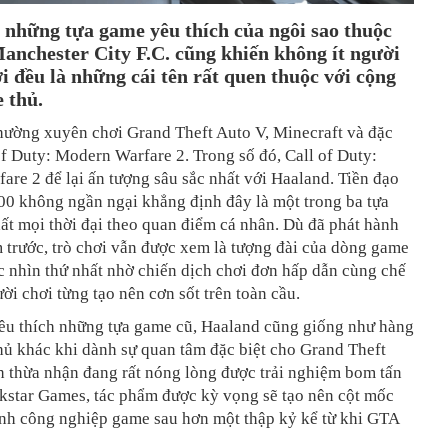
 những tựa game yêu thích của ngôi sao thuộc
anchester City F.C. cũng khiến không ít người
i đều là những cái tên rất quen thuộc với cộng
 thủ.
thường xuyên chơi Grand Theft Auto V, Minecraft và đặc
 of Duty: Modern Warfare 2. Trong số đó, Call of Duty:
re 2 để lại ấn tượng sâu sắc nhất với Haaland. Tiền đạo
00 không ngần ngại khẳng định đây là một trong ba tựa
t mọi thời đại theo quan điểm cá nhân. Dù đã phát hành
 trước, trò chơi vẫn được xem là tượng đài của dòng game
 nhìn thứ nhất nhờ chiến dịch chơi đơn hấp dẫn cùng chế
ời chơi từng tạo nên cơn sốt trên toàn cầu.
êu thích những tựa game cũ, Haaland cũng giống như hàng
hủ khác khi dành sự quan tâm đặc biệt cho Grand Theft
h thừa nhận đang rất nóng lòng được trải nghiệm bom tấn
kstar Games, tác phẩm được kỳ vọng sẽ tạo nên cột mốc
nh công nghiệp game sau hơn một thập kỷ kể từ khi GTA