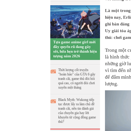
Là một trong 
hiện nay, Erl
ghi bàn đáng 
Uy giải tỏa á
thủ: chơi gam
Tựa game anime girl mới
đầy quyến rũ đang gây
Trong một cu
sốt, hứa hẹn trở thành hiện
tượng năm 2026
là hình thức
những giờ lu
vì tìm đến n
Thời lượng cốt truyện
"hoàn hảo" của GTA 6 gây
để đắm mình 
tranh cãi, game thủ đòi hỏi
quá cao, có người đòi chơi
lượng.
xuyên một tháng
Black Myth: Wukong tiếp
tục được lấy ra làm chủ đề
tranh cãi, nên tin đánh giá
của chuyên gia hay lời
khuyên từ cộng đồng game
thủ?