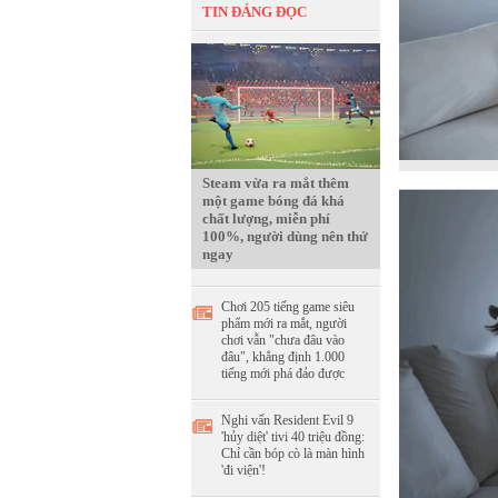
TIN ĐÁNG ĐỌC
Steam vừa ra mắt thêm
một game bóng đá khá
chất lượng, miễn phí
100%, người dùng nên thử
ngay
Chơi 205 tiếng game siêu
phẩm mới ra mắt, người
chơi vẫn "chưa đâu vào
đâu", khẳng định 1.000
tiếng mới phá đảo được
Nghi vấn Resident Evil 9
'hủy diệt' tivi 40 triệu đồng:
Chỉ cần bóp cò là màn hình
'đi viện'!