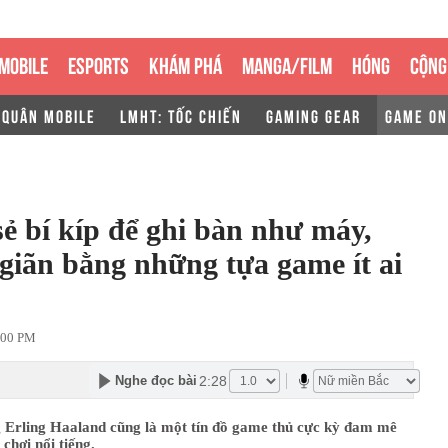
MOBILE
ESPORTS
KHÁM PHÁ
MANGA/FILM
HÓNG
CỘNG
 QUÂN MOBILE
LMHT: TỐC CHIẾN
GAMING GEAR
GAME ON
sẻ bí kíp để ghi bàn như máy,
giãn bằng những tựa game ít ai
:00 PM
2:28
Nghe đọc bài
ng Erling Haaland cũng là một tín đồ game thủ cực kỳ đam mê
chơi nổi tiếng.