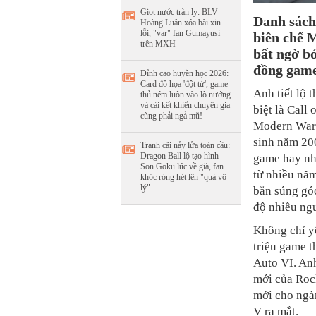
Giọt nước tràn ly: BLV
Danh sách
Hoàng Luân xóa bài xin
lỗi, "var" fan Gumayusi
biên chế M
trên MXH
bất ngờ bở
đồng game
Đỉnh cao huyền học 2026:
Card đồ họa 'đột tử', game
Anh tiết lộ 
thủ ném luôn vào lò nướng
và cái kết khiến chuyên gia
biệt là Call
cũng phải ngả mũ!
Modern Warfa
sinh năm 20
Tranh cãi nảy lửa toàn cầu:
Dragon Ball lộ tạo hình
game hay nhấ
Son Goku lúc về già, fan
từ nhiều năm
khóc ròng hét lên "quá vô
lý"
bắn súng góc
độ nhiều ngư
Không chỉ y
triệu game t
Auto VI. An
mới của Roc
mới cho ngà
V ra mắt.