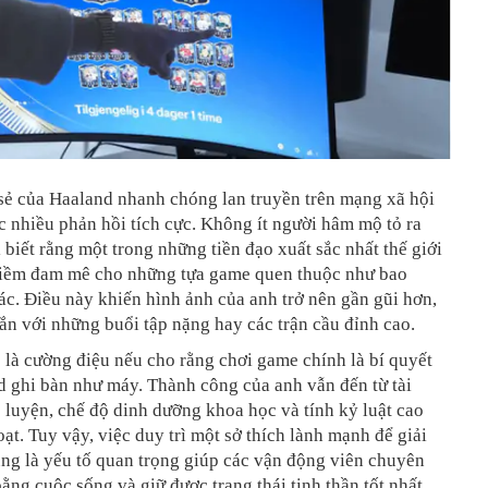
sẻ của Haaland nhanh chóng lan truyền trên mạng xã hội
 nhiều phản hồi tích cực. Không ít người hâm mộ tỏ ra
i biết rằng một trong những tiền đạo xuất sắc nhất thế giới
iềm đam mê cho những tựa game quen thuộc như bao
c. Điều này khiến hình ảnh của anh trở nên gần gũi hơn,
gắn với những buổi tập nặng hay các trận cầu đỉnh cao.
ẽ là cường điệu nếu cho rằng chơi game chính là bí quyết
 ghi bàn như máy. Thành công của anh vẫn đến từ tài
 luyện, chế độ dinh dưỡng khoa học và tính kỷ luật cao
oạt. Tuy vậy, việc duy trì một sở thích lành mạnh để giải
ũng là yếu tố quan trọng giúp các vận động viên chuyên
ằng cuộc sống và giữ được trạng thái tinh thần tốt nhất.