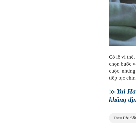
Có lẽ vì thế
chọn bước và
cuộc, nhưng 
tiếp tục chi
Yui Ha
khẳng địn
Theo
Đời Số