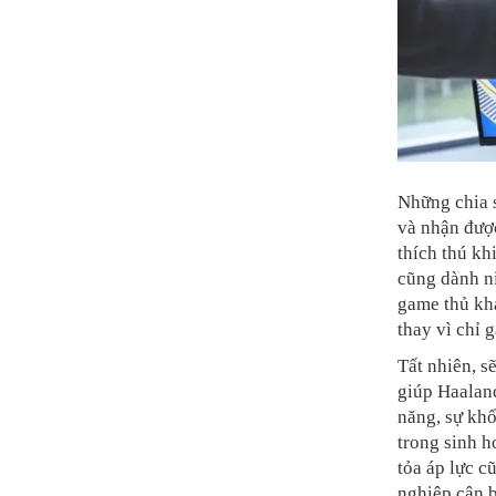
Những chia 
và nhận được
thích thú kh
cũng dành n
game thủ khá
thay vì chỉ 
Tất nhiên, s
giúp Haaland
năng, sự khổ
trong sinh h
tỏa áp lực c
nghiệp cân b