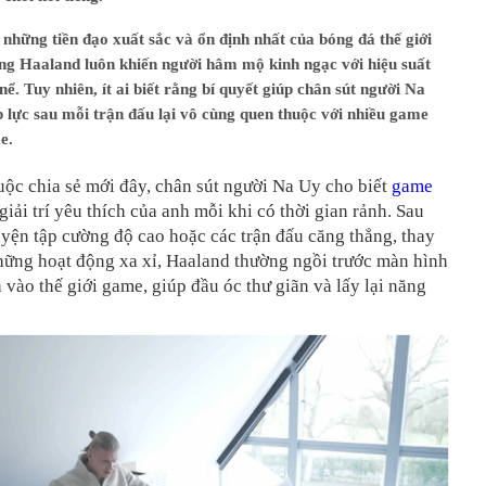
những tiền đạo xuất sắc và ổn định nhất của bóng đá thế giới
ing Haaland luôn khiến người hâm mộ kinh ngạc với hiệu suất
nể. Tuy nhiên, ít ai biết rằng bí quyết giúp chân sút người Na
p lực sau mỗi trận đấu lại vô cùng quen thuộc với nhiều game
e.
ộc chia sẻ mới đây, chân sút người Na Uy cho biết
game
 giải trí yêu thích của anh mỗi khi có thời gian rảnh. Sau
yện tập cường độ cao hoặc các trận đấu căng thẳng, thay
hững hoạt động xa xỉ, Haaland thường ngồi trước màn hình
vào thế giới game, giúp đầu óc thư giãn và lấy lại năng