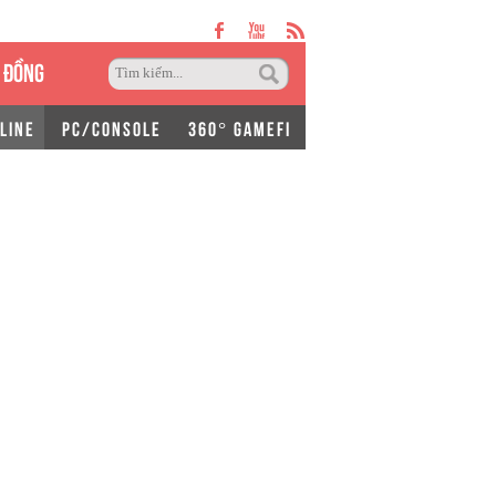
 ĐỒNG
LINE
PC/CONSOLE
360° GAMEFI