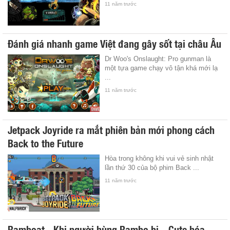
11 năm trước
Đánh giá nhanh game Việt đang gây sốt tại châu Âu
Dr Woo's Onslaught: Pro gunman là
một tựa game chạy vô tận khá mới lạ
...
11 năm trước
Jetpack Joyride ra mắt phiên bản mới phong cách
Back to the Future
Hòa trong không khi vui vẻ sinh nhật
lần thứ 30 của bộ phim Back ...
11 năm trước
Ramboat - Khi người hùng Rambo bị... Cute hóa