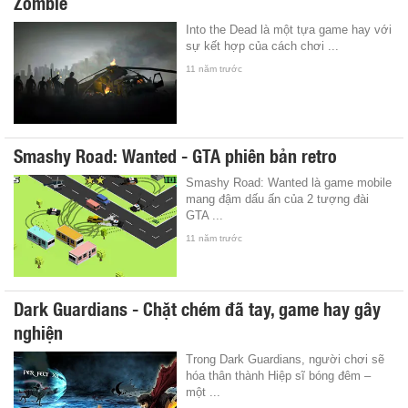
Zombie
Into the Dead là một tựa game hay với
sự kết hợp của cách chơi ...
11 năm trước
Smashy Road: Wanted - GTA phiên bản retro
Smashy Road: Wanted là game mobile
mang đậm dấu ấn của 2 tượng đài
GTA ...
11 năm trước
Dark Guardians - Chặt chém đã tay, game hay gây
nghiện
Trong Dark Guardians, người chơi sẽ
hóa thân thành Hiệp sĩ bóng đêm –
một ...