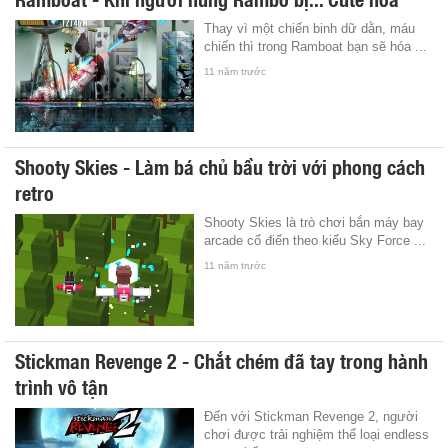
Thay vì một chiến binh dữ dằn, máu
chiến thì trong Ramboat bạn sẽ hóa ...
11 năm trước
Shooty Skies - Làm bá chủ bầu trời với phong cách
retro
Shooty Skies là trò chơi bắn máy bay
arcade cổ điển theo kiểu Sky Force ...
11 năm trước
Stickman Revenge 2 - Chắt chém đã tay trong hành
trình vô tận
Đến với Stickman Revenge 2, người
chơi được trải nghiệm thể loại endless