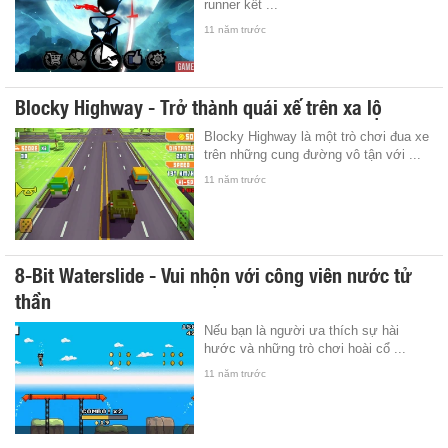
runner kết ...
11 năm trước
Blocky Highway - Trở thành quái xế trên xa lộ
Blocky Highway là một trò chơi đua xe
trên những cung đường vô tận với ...
11 năm trước
8-Bit Waterslide - Vui nhộn với công viên nước tử
thần
Nếu bạn là người ưa thích sự hài
hước và những trò chơi hoài cổ ...
11 năm trước