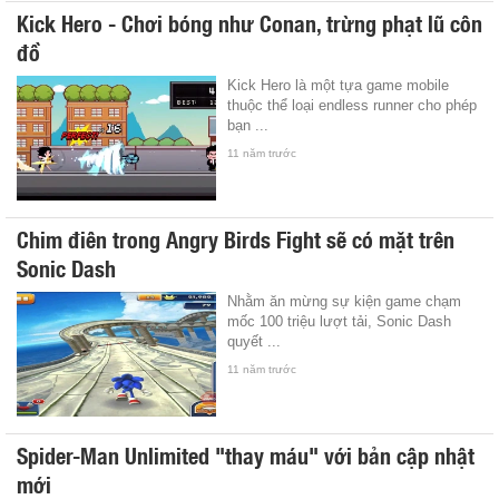
Kick Hero - Chơi bóng như Conan, trừng phạt lũ côn
đồ
Kick Hero là một tựa game mobile
thuộc thể loại endless runner cho phép
bạn ...
11 năm trước
Chim điên trong Angry Birds Fight sẽ có mặt trên
Sonic Dash
Nhằm ăn mừng sự kiện game chạm
mốc 100 triệu lượt tải, Sonic Dash
quyết ...
11 năm trước
Spider-Man Unlimited "thay máu" với bản cập nhật
mới