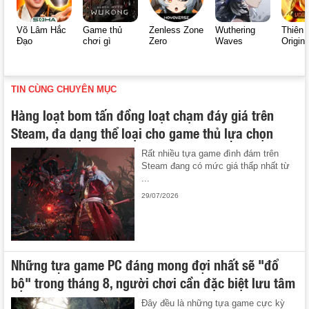
Võ Lâm Hắc
Game thủ
Zenless Zone
Wuthering
Thiên 
Đạo
chơi gì
Zero
Waves
Origin
TIN CÙNG CHUYÊN MỤC
Hàng loạt bom tấn đồng loạt chạm đáy giá trên
Steam, đa dạng thể loại cho game thủ lựa chọn
Rất nhiều tựa game đình đám trên
Steam đang có mức giá thấp nhất từ
...
29/07/2026
Những tựa game PC đáng mong đợi nhất sẽ "đổ
bộ" trong tháng 8, người chơi cần đặc biệt lưu tâm
Đây đều là những tựa game cực kỳ