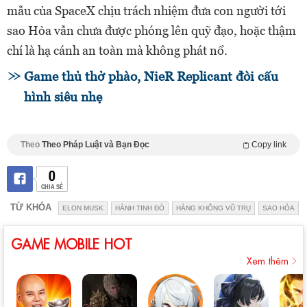
mẫu của SpaceX chịu trách nhiệm đưa con người tới
sao Hỏa vẫn chưa được phóng lên quỹ đạo, hoặc thậm
chí là hạ cánh an toàn mà không phát nổ.
Game thủ thở phào, NieR Replicant đòi cấu
hình siêu nhẹ
Theo
Theo Pháp Luật và Bạn Đọc
Copy link
0
CHIA SẺ
TỪ KHÓA
ELON MUSK
HÀNH TINH ĐỎ
HÀNG KHÔNG VŨ TRỤ
SAO HỎA
GAME MOBILE HOT
Xem thêm