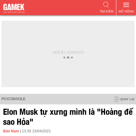
TÌM KIẾM
MỞ RỘNG
PC/CONSOLE
QUAY LẠI
Elon Musk tự xưng mình là "Hoàng đế
sao Hỏa"
Bảo Nam
| 13:30 15/04/2021