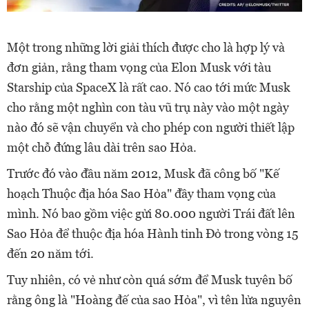
Một trong những lời giải thích được cho là hợp lý và
đơn giản, rằng tham vọng của Elon Musk với tàu
Starship của SpaceX là rất cao. Nó cao tới mức Musk
cho rằng một nghìn con tàu vũ trụ này vào một ngày
nào đó sẽ vận chuyển và cho phép con người thiết lập
một chỗ đứng lâu dài trên sao Hỏa.
Trước đó vào đầu năm 2012, Musk đã công bố "Kế
hoạch Thuộc địa hóa Sao Hỏa" đầy tham vọng của
mình. Nó bao gồm việc gửi 80.000 người Trái đất lên
Sao Hỏa để thuộc địa hóa Hành tinh Đỏ trong vòng 15
đến 20 năm tới.
Tuy nhiên, có vẻ như còn quá sớm để Musk tuyên bố
rằng ông là "Hoàng đế của sao Hỏa", vì tên lửa nguyên