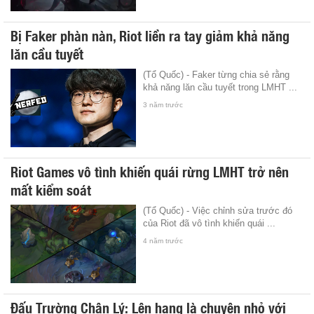
Bị Faker phàn nàn, Riot liền ra tay giảm khả năng
lăn cầu tuyết
(Tổ Quốc) - Faker từng chia sẻ rằng
khả năng lăn cầu tuyết trong LMHT ...
3 năm trước
Riot Games vô tình khiến quái rừng LMHT trở nên
mất kiểm soát
(Tổ Quốc) - Việc chỉnh sửa trước đó
của Riot đã vô tình khiến quái ...
4 năm trước
Đấu Trường Chân Lý: Lên hạng là chuyện nhỏ với