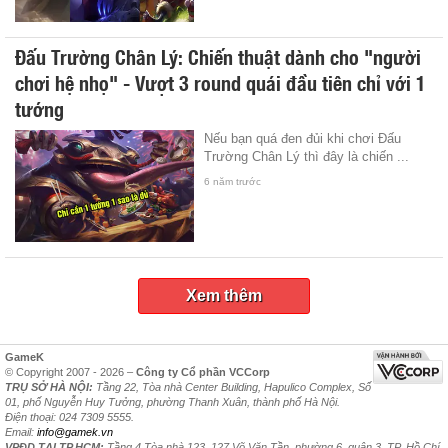
Đấu Trường Chân Lý: Chiến thuật dành cho "người
chơi hệ nhọ" - Vượt 3 round quái đầu tiên chỉ với 1
tướng
Nếu bạn quá đen đủi khi chơi Đấu
Trường Chân Lý thì đây là chiến ...
6 năm trước
Xem thêm
GameK
© Copyright 2007 - 2026 –
Công ty Cổ phần VCCorp
TRỤ SỞ HÀ NỘI:
Tầng 22, Tòa nhà Center Building, Hapulico Complex, Số
01, phố Nguyễn Huy Tưởng, phường Thanh Xuân, thành phố Hà Nội.
Điện thoại: 024 7309 5555.
Email:
info@gamek.vn
VPĐD TẠI TP.HCM:
Tầng 4 Tòa nhà 123, 127 Võ Văn Tần, phường 6, quận 3, TP. Hồ Chí