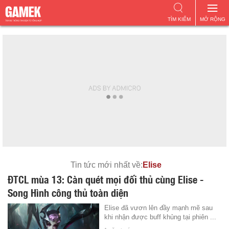
TÌM KIẾM
MỞ RỘNG
Tin tức mới nhất về:
Elise
ĐTCL mùa 13: Càn quét mọi đối thủ cùng Elise -
Song Hình công thủ toàn diện
Elise đã vươn lên đầy mạnh mẽ sau
khi nhận được buff khủng tại phiên ...