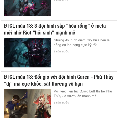
1 năm trước
ĐTCL mùa 13: 3 đội hình sắp "hóa rồng" ở meta
mới nhờ Riot "hồi sinh" mạnh mẽ
Những đội hình dưới đây hứa hẹn là
công cụ leo hạng cực kỳ tốt ...
1 năm trước
ĐTCL mùa 13: Đổi gió với đội hình Garen - Phù Thủy
"dị" mà cực khỏe, sát thương vô hạn
Với việc liên tục được buff thì hệ Phù
Thủy đã vươn lên mạnh mẽ ...
1 năm trước