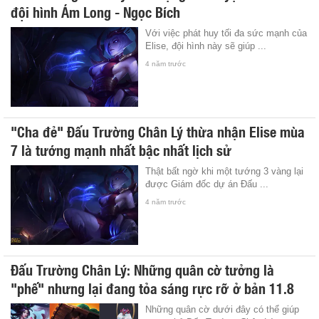
đội hình Ám Long - Ngọc Bích
Với việc phát huy tối đa sức mạnh của
Elise, đội hình này sẽ giúp ...
4 năm trước
"Cha đẻ" Đấu Trường Chân Lý thừa nhận Elise mùa
7 là tướng mạnh nhất bậc nhất lịch sử
Thật bất ngờ khi một tướng 3 vàng lại
được Giám đốc dự án Đấu ...
4 năm trước
Đấu Trường Chân Lý: Những quân cờ tưởng là
"phế" nhưng lại đang tỏa sáng rực rỡ ở bản 11.8
Những quân cờ dưới đây có thể giúp