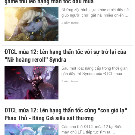
game thủ leo hạng thần tốc đầu mùa
Những đội hình cực khỏe dưới đây sẽ
giúp người chơi gặt hái nhiều chiến ...
2 năm trước
ĐTCL mùa 12: Lên hạng thần tốc với sự trở lại của
"Nữ hoàng reroll" Syndra
Sau một loạt nâng cấp trong thời gian
gần đây thì Syndra của ĐTCL mùa ...
2 năm trước
ĐTCL mùa 12: Lên hạng thần tốc cùng "cơn gió lạ"
Pháo Thủ - Băng Giá siêu sát thương
Các cao thủ ĐTCL mùa 12 tại Siêu
máy chủ LPL tiếp tục tìm ra ...