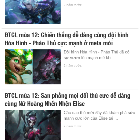
2 năm trước
ĐTCL mùa 12: Chiến thắng dễ dàng cùng đội hình
Hóa Hình - Pháo Thủ cực mạnh ở meta mới
Đội hình Hóa Hình - Pháo Thủ đã có
sự vươn lên mạnh mẽ khi ...
2 năm trước
ĐTCL mùa 12: San phẳng mọi đối thủ cực dễ dàng
cùng Nữ Hoàng Nhền Nhện Elise
Các cao thủ mới đây đã khám phá sức
mạnh cực lớn của Elise tại ...
2 năm trước