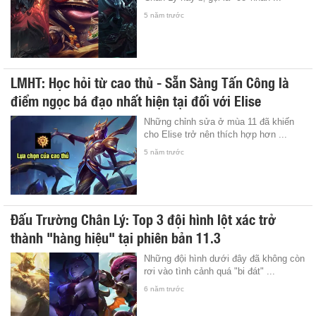
5 năm trước
LMHT: Học hỏi từ cao thủ - Sẵn Sàng Tấn Công là
điểm ngọc bá đạo nhất hiện tại đối với Elise
Những chỉnh sửa ở mùa 11 đã khiến
cho Elise trở nên thích hợp hơn ...
5 năm trước
Đấu Trường Chân Lý: Top 3 đội hình lột xác trở
thành "hàng hiệu" tại phiên bản 11.3
Những đội hình dưới đây đã không còn
rơi vào tình cảnh quá "bi đát" ...
6 năm trước