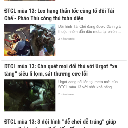
ĐTCL mùa 13: Leo hạng thần tốc cùng tổ đội Tái
Chế - Pháo Thủ công thủ toàn diện
Đội hình Tái Chế đang được đánh giá
thuộc nhóm dẫn đầu meta tại phiên ...
2 năm trước
ĐTCL mùa 13: Càn quét mọi đối thủ với Urgot "xe
tăng" siêu lì lợm, sát thương cực lỗi
Urgot đang nổi lên tại meta mới của
ĐTCL mùa 13 với nhờ khả năng ...
2 năm trước
ĐTCL mùa 13: 3 đội hình "dễ chơi dễ trúng" giúp