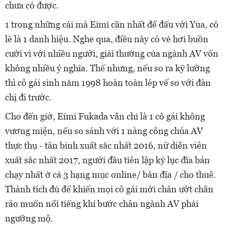
chưa có được.
1 trong những cái mà Eimi cần nhất để đấu với Yua, có
lẽ là 1 danh hiệu. Nghe qua, điều này có vẻ hơi buồn
cười vì với nhiều người, giải thưởng của ngành AV vốn
không nhiều ý nghĩa. Thế nhưng, nếu so ra kỹ lưỡng
thì cô gái sinh năm 1998 hoàn toàn lép vế so với đàn
chị đi trước.
Cho đến giờ, Eimi Fukada vẫn chỉ là 1 cô gái không
vương miện, nếu so sánh với 1 nàng công chúa AV
thực thụ - tân binh xuất sắc nhất 2016, nữ diễn viên
xuất sắc nhất 2017, người đầu tiên lập kỷ lục đĩa bán
chạy nhất ở cả 3 hạng mục online/ bán đĩa / cho thuê.
Thành tích đủ để khiến mọi cô gái mới chân ướt chân
ráo muốn nổi tiếng khi bước chân ngành AV phải
ngưỡng mộ.