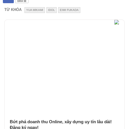
CHIA SẺ
TỪ KHÓA
YUA MIKAMI
IDOL
EIMI FUKADA
Bứt phá doanh thu Online, xây dựng uy tín lâu dài!
Đăng ký ngay!