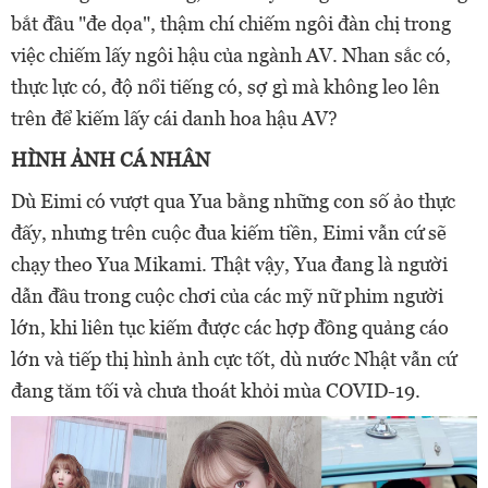
bắt đầu "đe dọa", thậm chí chiếm ngôi đàn chị trong
việc chiếm lấy ngôi hậu của ngành AV. Nhan sắc có,
thực lực có, độ nổi tiếng có, sợ gì mà không leo lên
trên để kiếm lấy cái danh hoa hậu AV?
HÌNH ẢNH CÁ NHÂN
Dù Eimi có vượt qua Yua bằng những con số ảo thực
đấy, nhưng trên cuộc đua kiếm tiền, Eimi vẫn cứ sẽ
chạy theo Yua Mikami. Thật vậy, Yua đang là người
dẫn đầu trong cuộc chơi của các mỹ nữ phim người
lớn, khi liên tục kiếm được các hợp đồng quảng cáo
lớn và tiếp thị hình ảnh cực tốt, dù nước Nhật vẫn cứ
đang tăm tối và chưa thoát khỏi mùa COVID-19.