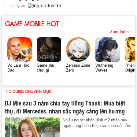
bizfly.vn
GAME MOBILE HOT
Xem thêm
Võ Lâm Hắc
Game thủ
Zenless Zone
Wuthering
Thiên 
Đạo
chơi gì
Zero
Waves
Origin
TIN CÙNG CHUYÊN MỤC
DJ Mie sau 3 năm chia tay Hồng Thanh: Mua biệt
thự, đi Mercedes, nhan sắc ngày càng lên hương
Nhiều người nhận định mỹ nhân này
ngày càng hoàn thiện cả nhan sắc lẫn
...