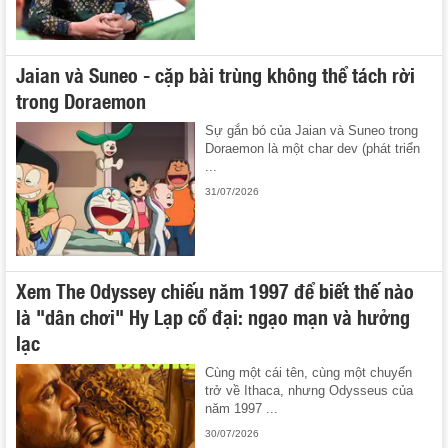
Jaian và Suneo - cặp bài trùng không thể tách rời
trong Doraemon
Sự gắn bó của Jaian và Suneo trong
Doraemon là một char dev (phát triển
...
31/07/2026
Xem The Odyssey chiếu năm 1997 để biết thế nào
là "dân chơi" Hy Lạp cổ đại: ngạo mạn và hưởng
lạc
Cùng một cái tên, cùng một chuyến
trở về Ithaca, nhưng Odysseus của
năm 1997 ...
30/07/2026