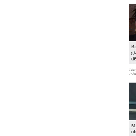
Bo
gi
ti
Tựa 
không
Mộ
nh