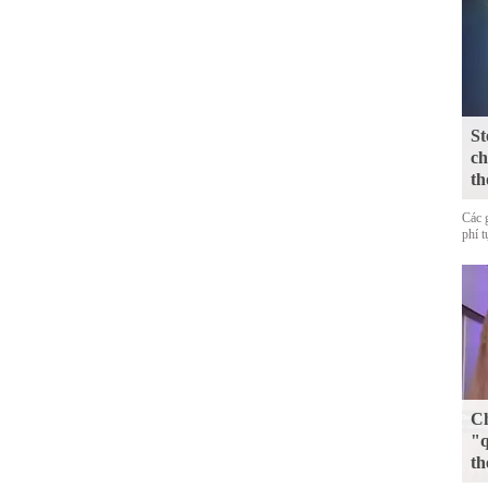
St
ch
th
Các 
phí 
Ch
"q
th