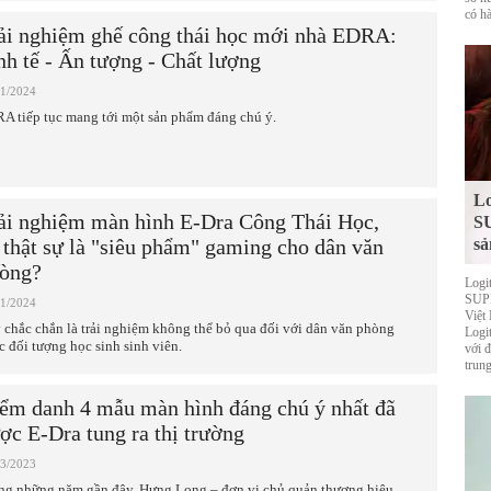
có hà
ải nghiệm ghế công thái học mới nhà EDRA:
nh tế - Ấn tượng - Chất lượng
11/2024
A tiếp tục mang tới một sản phẩm đáng chú ý.
Lo
ải nghiệm màn hình E-Dra Công Thái Học,
S
 thật sự là "siêu phẩm" gaming cho dân văn
sả
òng?
Logi
SUPE
01/2024
Việt
 chắc chắn là trải nghiệm không thể bỏ qua đối với dân văn phòng
Logi
c đối tượng học sinh sinh viên.
với 
trung
ểm danh 4 mẫu màn hình đáng chú ý nhất đã
ợc E-Dra tung ra thị trường
03/2023
ng những năm gần đây, Hưng Long – đơn vị chủ quản thương hiệu