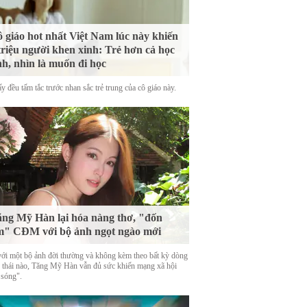
 giáo hot nhất Việt Nam lúc này khiến
triệu người khen xinh: Trẻ hơn cả học
nh, nhìn là muốn đi học
y đều tấm tắc trước nhan sắc trẻ trung của cô giáo này.
ng Mỹ Hàn lại hóa nàng thơ, "đốn
m" CĐM với bộ ảnh ngọt ngào mới
với một bộ ảnh đời thường và không kèm theo bất kỳ dòng
g thái nào, Tăng Mỹ Hàn vẫn đủ sức khiến mạng xã hội
 sóng".