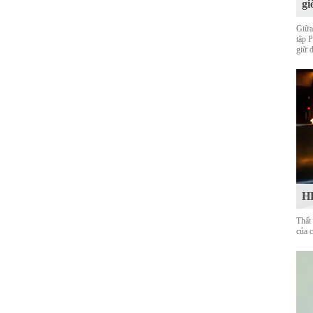
gi
Giữa
tập 
giữ 
HL
Thất
của 