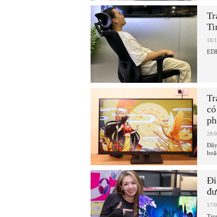
Tr
Ti
18/
EDR
Tr
có
ph
28/
Đây
hoặ
Đi
đư
17/
Tro