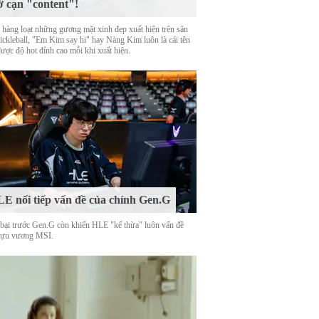
ờ cạn "content"!
 hàng loạt những gương mặt xinh đẹp xuất hiện trên sân
Pickleball, "Em Kim say hi" hay Nàng Kim luôn là cái tên
được độ hot đỉnh cao mỗi khi xuất hiện.
E nối tiếp vấn đề của chính Gen.G
 bại trước Gen.G còn khiến HLE "kế thừa" luôn vấn đề
cựu vương MSI.