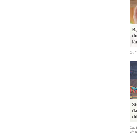
Bạ
du
là
Gu "g
St
đá
dù
Các 
với t