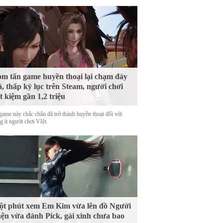
m tấn game huyền thoại lại chạm đáy
á, thấp kỷ lục trên Steam, người chơi
ết kiệm gần 1,2 triệu
game này chắc chắn đã trở thành huyền thoại đối với
 ít người chơi VIệt.
t phút xem Em Kim vừa lên đồ Người
ện vừa đánh Pick, gái xinh chưa bao