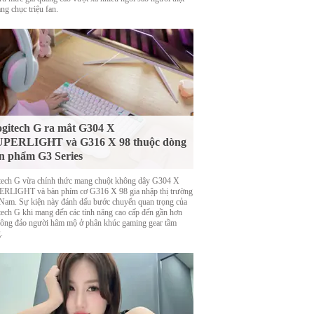
ng chục triệu fan.
gitech G ra mắt G304 X
UPERLIGHT và G316 X 98 thuộc dòng
n phẩm G3 Series
tech G vừa chính thức mang chuột không dây G304 X
RLIGHT và bàn phím cơ G316 X 98 gia nhập thị trường
 Nam. Sự kiện này đánh dấu bước chuyển quan trọng của
tech G khi mang đến các tính năng cao cấp đến gần hơn
đông đảo người hâm mộ ở phân khúc gaming gear tầm
.