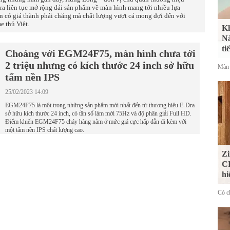
ra liên tục mở rộng dải sản phẩm về màn hình mang tới nhiều lựa
n có giá thành phải chăng mà chất lượng vượt cả mong đợi đến với
e thủ Việt.
Kh
Nắ
ti
Choáng với EGM24F75, màn hình chưa tới
2 triệu nhưng có kích thước 24 inch sở hữu
Màn 
tấm nền IPS
25/02/2023 14:09
EGM24F75 là một trong những sản phẩm mới nhất đến từ thương hiệu E-Dra
sở hữu kích thước 24 inch, có tần số làm mới 75Hz và độ phân giải Full HD.
Điểm khiến EGM24F75 cháy hàng nằm ở mức giá cực hấp dẫn đi kèm với
một tấm nền IPS chất lượng cao.
Zi
CĐ
hi
Có ch