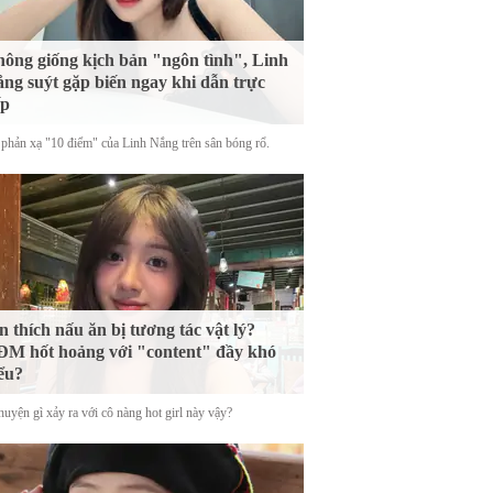
ông giống kịch bản "ngôn tình", Linh
ng suýt gặp biến ngay khi dẫn trực
ếp
phản xạ "10 điểm" của Linh Nắng trên sân bóng rổ.
n thích nấu ăn bị tương tác vật lý?
M hốt hoảng với "content" đầy khó
ểu?
uyện gì xảy ra với cô nàng hot girl này vậy?