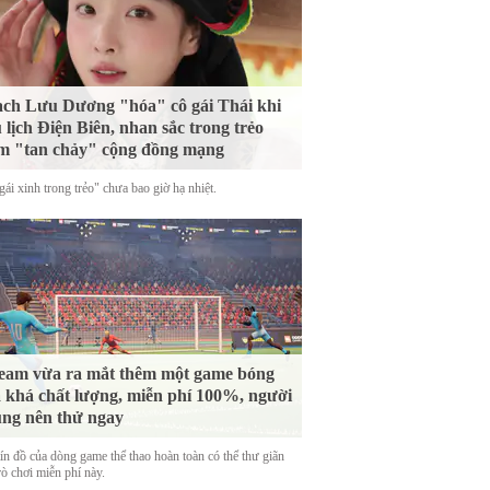
ch Lưu Dương "hóa" cô gái Thái khi
 lịch Điện Biên, nhan sắc trong trẻo
m "tan chảy" cộng đồng mạng
ái xinh trong trẻo" chưa bao giờ hạ nhiệt.
eam vừa ra mắt thêm một game bóng
 khá chất lượng, miễn phí 100%, người
ng nên thử ngay
tín đồ của dòng game thể thao hoàn toàn có thể thư giãn
rò chơi miễn phí này.