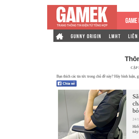
GAME 
GUNNY ORIGIN
LMHT
LIÊN
Thôn
CẬP
Bạn thích các tin tức trong chủ đề này? Hãy bình luận, g
Să
ch
bỏ
24/
Hiế
này