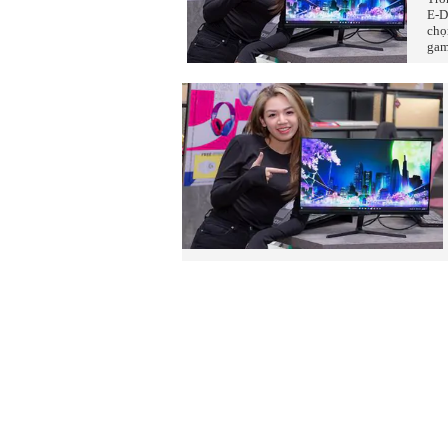
E-D
chọ
gam