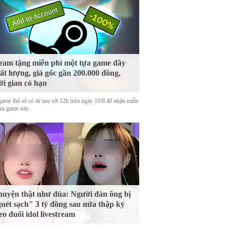
eam tặng miễn phí một tựa game đầy
ất lượng, giá gốc gần 200.000 đồng,
ời gian có hạn
game thủ sẽ có từ nay tới 12h trưa ngày 10/8 để nhận miễn
tựa game này.
uyện thật như đùa: Người đàn ông bị
uét sạch" 3 tỷ đồng sau nửa thập kỷ
eo đuổi idol livestream