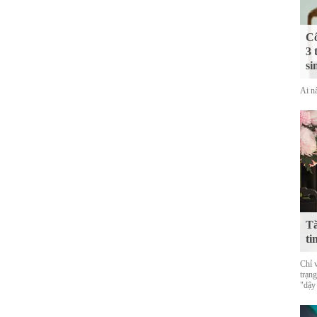
Cô
3 
si
Ai nấ
Tă
ti
Chỉ 
trạn
"dậy