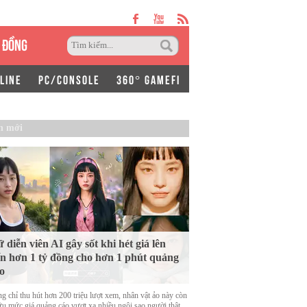
 ĐỒNG
LINE
PC/CONSOLE
360° GAMEFI
n mới
 diễn viên AI gây sốt khi hét giá lên
n hơn 1 tỷ đồng cho hơn 1 phút quảng
o
g chỉ thu hút hơn 200 triệu lượt xem, nhân vật ảo này còn
ữu mức giá quảng cáo vượt xa nhiều ngôi sao người thật