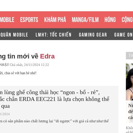
MOBILE
ESPORTS
KHÁM PHÁ
MANGA/FILM
HÓNG
CỘNG
 QUÂN MOBILE
LMHT: TỐC CHIẾN
GAMING GEAR
GAME ON
g tin mới về
Edra
Ti
 NHẬT
Chủ nhật, 24/11/2024 12:22
ửi, chia sẻ với bạn bè nhé!
n lùng ghế công thái học “ngon - bổ - rẻ”,
ắc chắn ERDA EEC221 là lựa chọn không thể
 qua
Nữ
đế
11/2024
cá
m có sản phẩm nào chất lượng lại “đi ngược” với giá cả như như thế
.
Khôn
sở h