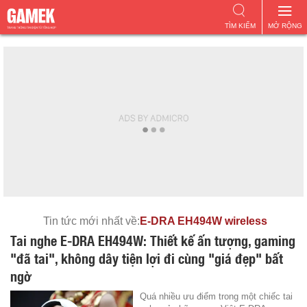
TÌM KIẾM
MỞ RỘNG
Tin tức mới nhất về:
E-DRA EH494W wireless
Tai nghe E-DRA EH494W: Thiết kế ấn tượng, gaming
"đã tai", không dây tiện lợi đi cùng "giá đẹp" bất
ngờ
Quá nhiều ưu điểm trong một chiếc tai