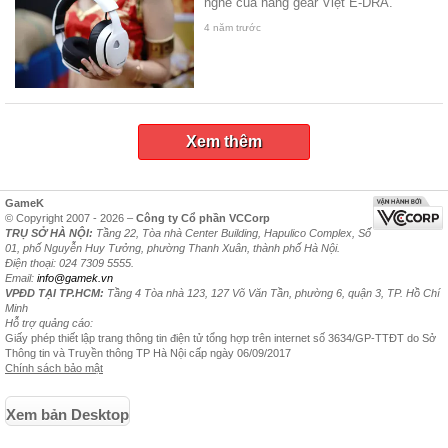
nghe của hãng gear Việt E-DRA.
4 năm trước
Xem thêm
GameK
© Copyright 2007 - 2026 –
Công ty Cổ phần VCCorp
TRỤ SỞ HÀ NỘI:
Tầng 22, Tòa nhà Center Building, Hapulico Complex, Số
01, phố Nguyễn Huy Tưởng, phường Thanh Xuân, thành phố Hà Nội.
Điện thoại: 024 7309 5555.
Email:
info@gamek.vn
VPĐD TẠI TP.HCM:
Tầng 4 Tòa nhà 123, 127 Võ Văn Tần, phường 6, quận 3, TP. Hồ Chí
Minh
Hỗ trợ quảng cáo:
Giấy phép thiết lập trang thông tin điện tử tổng hợp trên internet số 3634/GP-TTĐT do Sở
Thông tin và Truyền thông TP Hà Nội cấp ngày 06/09/2017
Chính sách bảo mật
Xem bản Desktop