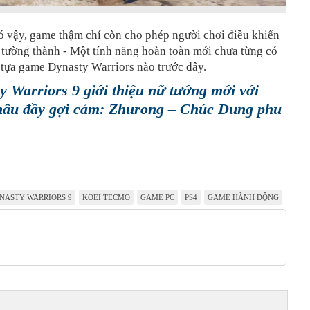
ó vậy, game thậm chí còn cho phép người chơi điều khiển
 tường thành - Một tính năng hoàn toàn mới chưa từng có
 tựa game Dynasty Warriors nào trước đây.
y Warriors 9 giới thiệu nữ tướng mới với
nâu đầy gợi cảm: Zhurong – Chúc Dung phu
NASTY WARRIORS 9
KOEI TECMO
GAME PC
PS4
GAME HÀNH ĐỘNG