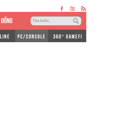
 ĐỒNG
LINE
PC/CONSOLE
360° GAMEFI