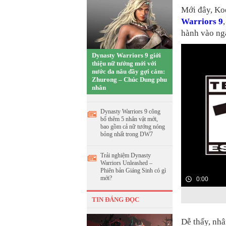
Mới đây, Ko
Warriors 9
hành vào ng
Dynasty Warriors 9 giới
thiệu nữ tướng mới với
nước da nâu đầy gợi cảm:
Zhurong – Chúc Dung phu
nhân
Dynasty Warriors 9 công
bố thêm 5 nhân vật mới,
bao gồm cả nữ tướng nóng
bỏng nhất trong DW7
Trải nghiệm Dynasty
Warriors Unleashed –
Phiên bản Giáng Sinh có gì
mới?
0:00
TIN ĐÁNG ĐỌC
Dễ thấy, nhâ