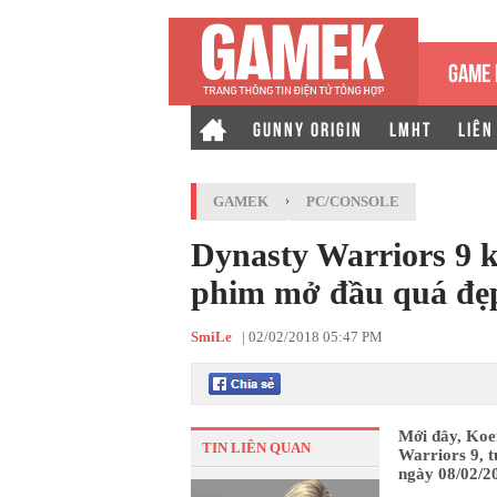
GAME 
GUNNY ORIGIN
LMHT
LIÊN
GAMEK
›
PC/CONSOLE
Dynasty Warriors 9 k
phim mở đầu quá đẹ
SmiLe
|
02/02/2018 05:47 PM
Mới đây, Koe
TIN LIÊN QUAN
Warriors 9, 
ngày 08/02/20