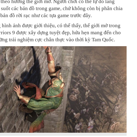
n theo hướng thế giới mở. Người chơi có thể tự do lang
 suốt các bản đồ trong game, chứ không còn bị phân chia
 bản đồ rời rạc như các tựa game trước đây.
hình ảnh được giới thiệu, có thể thấy, thế giới mở trong
riors 9 được xây dựng tuyệt đẹp, hứa hẹn mang đến cho
ững trải nghiệm cực chân thực vào thời kỳ Tam Quốc.