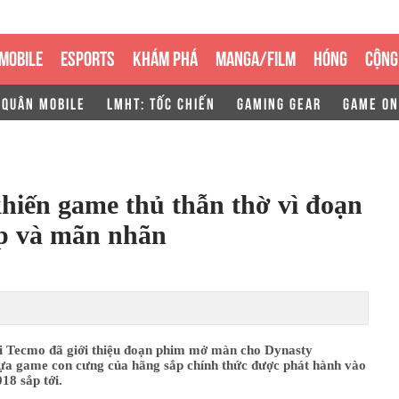
MOBILE
ESPORTS
KHÁM PHÁ
MANGA/FILM
HÓNG
CỘNG
 QUÂN MOBILE
LMHT: TỐC CHIẾN
GAMING GEAR
GAME ON
hiến game thủ thẫn thờ vì đoạn
p và mãn nhãn
i Tecmo đã giới thiệu đoạn phim mở màn cho Dynasty
tựa game con cưng của hãng sắp chính thức được phát hành vào
18 sắp tới.