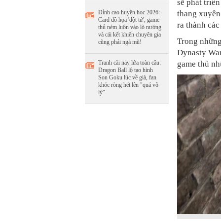
sẽ phát triể
Đỉnh cao huyền học 2026:
thang xuyên
Card đồ họa 'đột tử', game
ra thành các
thủ ném luôn vào lò nướng
và cái kết khiến chuyên gia
Trong những 
cũng phải ngả mũ!
Dynasty War
Tranh cãi nảy lửa toàn cầu:
game thủ nh
Dragon Ball lộ tạo hình
Son Goku lúc về già, fan
khóc ròng hét lên "quá vô
lý"