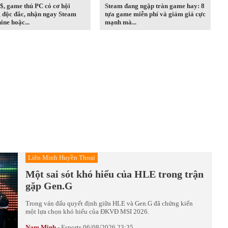
$, game thủ PC có cơ hội
Steam đang ngập tràn game hay: 8
 độc đắc, nhận ngay Steam
tựa game miễn phí và giảm giá cực
ne hoặc...
mạnh mà...
Liên Minh Huyền Thoại
Một sai sót khó hiểu của HLE trong trận
gặp Gen.G
Trong ván đấu quyết định giữa HLE và Gen.G đã chứng kiến
một lựa chọn khó hiểu của ĐKVĐ MSI 2026.
Nam Minh
-
Esports
06/08/2026 23:35