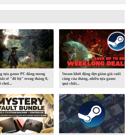
g tựa game PC đáng mong
Steam khởi động đợt giảm giá cuối
hất sẽ "đổ bộ" trong tháng 8,
cùng của tháng, nhiều tựa game
 chơi...
quá chất...