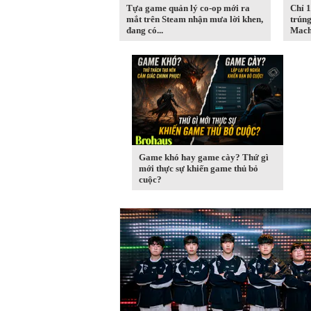
Tựa game quản lý co-op mới ra
Chỉ 1
mắt trên Steam nhận mưa lời khen,
trúng
đang có...
Machi
Game khó hay game cày? Thứ gì
mới thực sự khiến game thủ bỏ
cuộc?