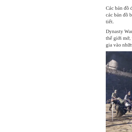
Các bản đồ đ
các bản đồ b
tiết.
Dynasty Warr
thế giới mở,
gia vào nhữn