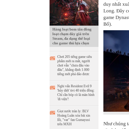
duy nhất xu
Long. Đây có
game Dynast
Bố).
Hàng loạt bom tấn đồng
loạt chạm đáy giá trên
Steam, đa dạng thể loại
cho game thủ lựa chọn
Chơi 205 tiếng game siêu
phẩm mới ra mắt, người
chơi vẫn "chưa đâu vào
đâu", khẳng định 1.000
tiếng mới phá đảo được
Nghi vấn Resident Evil 9
'hủy diệt' tivi 40 triệu đồng:
Chỉ cần bóp cò là màn hình
'đi viện'!
Giọt nước tràn ly: BLV
Hoàng Luân xóa bài xin
lỗi, "var" fan Gumayusi
Như chúng ta
trên MXH